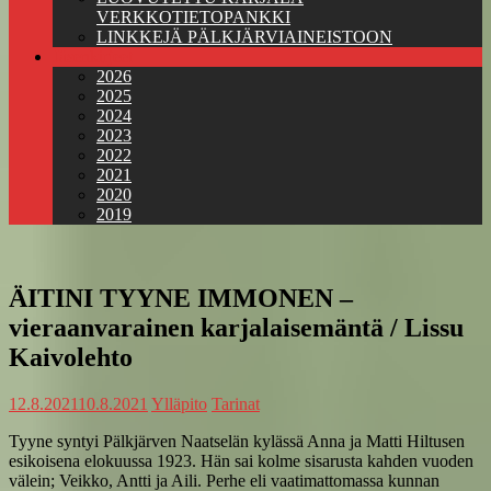
VERKKOTIETOPANKKI
LINKKEJÄ PÄLKJÄRVIAINEISTOON
Jäsenkirjeet
2026
2025
2024
2023
2022
2021
2020
2019
ÄITINI TYYNE IMMONEN –
vieraanvarainen karjalaisemäntä / Lissu
Kaivolehto
12.8.2021
10.8.2021
Ylläpito
Tarinat
Tyyne syntyi Pälkjärven Naatselän kylässä Anna ja Matti Hiltusen
esikoisena elokuussa 1923. Hän sai kolme sisarusta kahden vuoden
välein; Veikko, Antti ja Aili. Perhe eli vaatimattomassa kunnan