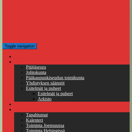
Toggle navigation
Etusivu
Pitäjäseura
Pitäjäseura
Johtokunta
Pääkaupunkiseudun toimikunta
Yhdistyksen säännöt
Esitelmät ja puheet
Esitelmät ja puheet
Arkisto
Yhteystiedot
Tapahtumat
Tapahtumat
Kalenteri
Toiminta Joensuussa
Toiminta Helsingissä