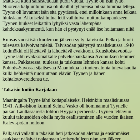
Matti-isä kuoli sairastettuaan puoli vuotta. Tyyne oli isän tyttö.
Nuorena kaljuuntunut isä oli ihaillut tyttärensä pitkiä tummia lettejä.
Tyyne oli luvannut isän sitä pyytäessä, ettei milloinkaan anna leikata
hiuksiaan. Aikuiseksi tultua letit vaihtuivat nutturakampaukseen.
Tyynen hiukset leikattiin lyhyiksi vasta lähempänä
kahdeksaakymmentä, kun hän ei pystynyt enää itse hoitamaan niitä.
Runsas vuosi isän kuoleman jälkeen syttyi talvisota. Pelko ja huoli
tulevasta kalvoivat mieltä. Talvisodan päätyttyä maaliskuussa 1940
kotimökki oli jätettävä ja lähdettävä evakkoon. Kuusitoistavuotias
Tyyne lähti evakkomatkalle palveluspaikkansa Avoniuksen lehmien
kanssa. Pakkasessa, tuulessa ja tuiskussa lehmien kanssa kohti
Pohjois-Savossa sijaitsevaa Maaninkaa ja tuntematonta tulevaisuutta
kulki hehkeintä nuoruuttaan elävän Tyynen ja hänen
kohtalotovereidensa tie.
Takaisin kotiin Karjalaan
Maaningalta Tyyne lähti kotiapulaiseksi Helsinkiin maaliskuussa
1941. Aili-siskon kummi Selma Vasko oli hommannut Tyynelle
paikan Lauttasaaresta tohtori Hyypän perheestä. Tyynen tehtäviin
kuului taloustöiden ohella myös osallistuminen alle vuoden ikäisen
Kalevi-pojan hoitoon.
Pälkjärvi vallattiin takaisin heti jatkosodan alettua ja ensimmäiset
asukkaat pääsivät palaamaan kotiseudulleen pian sen jälkeen.