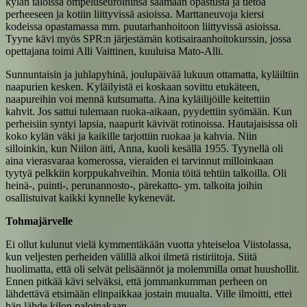
kylän taloissa ompeluseuroihinsa saamaan opastusta ja tietoa
perheeseen ja kotiin liittyvissä asioissa. Marttaneuvoja kiersi
kodeissa opastamassa mm. puutarhanhoitoon liittyvissä asioissa.
Tyyne kävi myös SPR:n järjestämän kotisairaanhoitokurssin, jossa
opettajana toimi Alli Vaittinen, kuuluisa Mato-Alli.
Sunnuntaisin ja juhlapyhinä, joulupäivää lukuun ottamatta, kyläiltiin
naapurien kesken. Kyläilyistä ei koskaan sovittu etukäteen,
naapureihin voi mennä kutsumatta. Aina kyläilijöille keitettiin
kahvit. Jos sattui tulemaan ruoka-aikaan, pyydettiin syömään. Kun
perheisiin syntyi lapsia, naapurit kävivät rotinoissa. Hautajaisissa oli
koko kylän väki ja kaikille tarjottiin ruokaa ja kahvia. Niin
silloinkin, kun Niilon äiti, Anna, kuoli kesällä 1955. Tyynellä oli
aina vierasvaraa komerossa, vieraiden ei tarvinnut milloinkaan
tyytyä pelkkiin korppukahveihin. Monia töitä tehtiin talkoilla. Oli
heinä-, puinti-, perunannosto-, pärekatto- ym. talkoita joihin
osallistuivat kaikki kynnelle kykenevät.
Tohmajärvelle
Ei ollut kulunut vielä kymmentäkään vuotta yhteiseloa Viistolassa,
kun veljesten perheiden välillä alkoi ilmetä ristiriitoja. Siitä
huolimatta, että oli selvät pelisäännöt ja molemmilla omat huushollit.
Ennen pitkää kävi selväksi, että jommankumman perheen on
lähdettävä etsimään elinpaikkaa jostain muualta. Ville ilmoitti, ettei
hän lähde kilon paloinakaan.