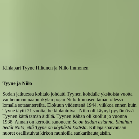
Kihlapari Tyyne Hiltunen ja Niilo Immonen
Tyyne ja Niilo
Sodan jatkuessa kohtalo johdatti Tyynen kohdalle yksitoista vuotta
vanhemman naapurikylän pojan Niilo Immosen tämän ollessa
lomalla sotatantereilta. Elokuun viidentenä 1944, viikkoa ennen kuin
Tyyne täytti 21 vuotta, he kihlautuivat. Niilo oli käynyt pyytämässä
Tyynen kättä tämän äidiltä. Tyynen isähän oli kuollut jo vuonna
1938. Annan on kerrottu sanoneen:
Se on teidän asianne. Sinähän
tiedät Niilo, että Tyyne on köyhästä kodista.
Kihlajaispäivänään
nuoret osallistuivat kirkon raunioilla sankarihautajaisiin.