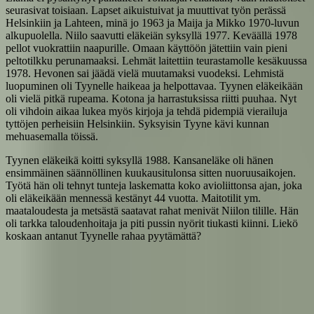
seurasivat toisiaan. Lapset aikuistuivat ja muuttivat työn perässä
Helsinkiin ja Lahteen, minä jo 1963 ja Maija ja Mikko 1970-luvun
alkupuolella. Niilo saavutti eläkeiän syksyllä 1977. Keväällä 1978
pellot vuokrattiin naapurille. Omaan käyttöön jätettiin vain pieni
peltotilkku perunamaaksi. Lehmät laitettiin teurastamolle kesäkuussa
1978. Hevonen sai jäädä vielä muutamaksi vuodeksi. Lehmistä
luopuminen oli Tyynelle haikeaa ja helpottavaa. Tyynen eläkeikään
oli vielä pitkä rupeama. Kotona ja harrastuksissa riitti puuhaa. Nyt
oli vihdoin aikaa lukea myös kirjoja ja tehdä pidempiä vierailuja
tyttöjen perheisiin Helsinkiin. Syksyisin Tyyne kävi kunnan
mehuasemalla töissä.
Tyynen eläkeikä koitti syksyllä 1988. Kansaneläke oli hänen
ensimmäinen säännöllinen kuukausitulonsa sitten nuoruusaikojen.
Työtä hän oli tehnyt tunteja laskematta koko avioliittonsa ajan, joka
oli eläkeikään mennessä kestänyt 44 vuotta. Maitotilit ym.
maataloudesta ja metsästä saatavat rahat menivät Niilon tilille. Hän
oli tarkka taloudenhoitaja ja piti pussin nyörit tiukasti kiinni. Liekö
koskaan antanut Tyynelle rahaa pyytämättä?