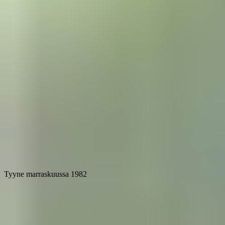
Tyyne marraskuussa 1982