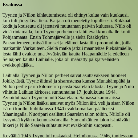
Evakossa
Tyynen ja Niilon kihlautumisesta oli ehtinyt kulua vain kuukausi,
kun tuli järkyttävä tieto. Karjala oli menetetty lopullisesti. Rakkaat
kodit ja kotiseutu oli jätettävä muutaman päivän kuluessa. Niilo oli
vielä rintamalla, kun Tyyne perheineen lähti evakkomatkalle kohti
Pohjanmaata. Ensin Tohmajärvelle ja sieltä Rääkkylän
Paksuniemeen, missä ihmiset ja eläimet lastattiin proomuihin, joilla
matkattiin Varkauteen. Sieltä matka jatkui maanteitse Pieksämäelle,
josta lähti evakkojuna Jyväskylän kautta Haapamäelle ja edelleen
Seinäjoen kautta Laihialle, joka oli määrätty pälkjärveläisten
evakkopitäjäksi.
Laihialla Tyynen ja Niilon perheet saivat asuttavakseen huoneet
Jokikylästä, Tyyne äitinsä ja sisarustensa kanssa Munakämpältä ja
Niilon perhe parin kilometrin päästä Saarelan talosta. Tyyne ja Niilo
vihittiin Laihian kirkossa sunnuntaina 17. joulukuuta 1944.
Avioiduttuaan Tyyne muutti Saarelaan. Samassa kammarissa
Tyynen ja Niilon lisäksi asuivat myös Niilon äiti, veli ja sisar. Niilon
isä oli kuollut huhtikuussa 1940 evakkomatkan päätteeksi
Maaningalla. Nuoripari osallistui Saarelan talon töihin. Niilolle oli
kysyntää kylän rakennustyömailla. Samanikäinen talon isäntäväki
Inkeri ja Niilo Saarela suhtautuivat evakkoihin suopeasti.
Keväällä 1945 Tyyne tuli raskaaksi. Helmikuussa 1946, tuntiessaan