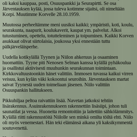
oli kaksi kauppaa, posti, Osuuspankki ja Seurapirtti. Se osa
Järventauksen kylää, jossa tuleva kotimme sijaitsi, oli nimeltään
Korpi. Muutimme Korvelle 28.10.1959.
Muutossa perheeltämme meni uusiksi kaikki; ympäristö, koti, koulu,
seurakunta, naapurit, koulukaverit, kaupat ym. palvelut. Alkoi
tutustuminen, opettelu, totutteleminen ja toipuminen. Kaikki Korven
asukkaat olivat siirtolaisia, joukossa yksi ennestään tuttu
pälkjärveläisperhe.
Uudella kotikylällä Tyynen ja Niilon ahkeruus ja osaaminen
huomattiin. Tyyne piti Nenosen Selman kanssa kylällä pyhäkoulua
ja osallistui aktiivisesti muuhunkin seurakunnan toimintaan.
Kirkkovaltuustoonkin hänet valittiin. Immosen tuvassa kaikui virren
veisuu, kun kylän väki kokoontui seuroihin. Järventauksen martat
saivat Tyynestä uuden toimeliaan jäsenen. Niilo valittiin
Osuuspankin hallitukseen.
Pikkuhiljaa peltoa raivattiin lisää. Navetan jatkoksi tehtiin
lisärakennus. Asuinrakennukseen rakennettiin lisäsiipi, johon tuli
saunatilat ja vessa. Huoneita remontoitiin ja laitettiin sähkölämmitys.
Kylällä riitti rakennustöitä Niilolle sen minkä omilta töiltä ehti. Niilo
oli myös venemestari. Hän teki elämänsä aikana yli kaksikymmentä
soutuvenettä.