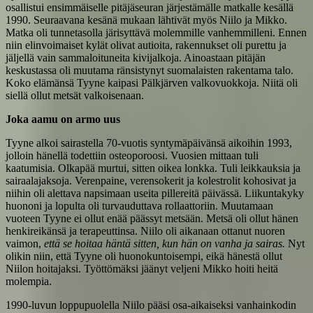
osallistui ensimmäiselle pitäjäseuran järjestämälle matkalle kesällä
1990. Seuraavana kesänä mukaan lähtivät myös Niilo ja Mikko.
Matka oli tunnetasolla järisyttävä molemmille vanhemmilleni. Ennen
niin elinvoimaiset kylät olivat autioita, rakennukset oli purettu ja
jäljellä vain sammaloituneita kivijalkoja. Ainoastaan pitäjän
keskustassa oli muutama ränsistynyt suomalaisten rakentama talo.
Koko elämänsä Tyyne kaipasi Pälkjärven valkovuokkoja. Niitä oli
siellä ollut metsät valkoisenaan.
Joka aamu on armo uus
Tyyne alkoi sairastella 70-vuotis syntymäpäivänsä aikoihin 1993,
jolloin hänellä todettiin osteoporoosi. Vuosien mittaan tuli
kaatumisia. Olkapää murtui, sitten oikea lonkka. Tuli leikkauksia ja
sairaalajaksoja. Verenpaine, verensokerit ja kolestrolit kohosivat ja
niihin oli alettava napsimaan useita pillereitä päivässä. Liikuntakyky
huononi ja lopulta oli turvauduttava rollaattoriin. Muutamaan
vuoteen Tyyne ei ollut enää päässyt metsään. Metsä oli ollut hänen
henkireikänsä ja terapeuttinsa. Niilo oli aikanaan ottanut nuoren
vaimon,
että se hoitaa häntä sitten, kun hän on vanha ja sairas.
Nyt
olikin niin, että Tyyne oli huonokuntoisempi, eikä hänestä ollut
Niilon hoitajaksi. Työttömäksi jäänyt veljeni Mikko hoiti heitä
molempia.
1990-luvun loppupuolella Niilo pääsi osa-aikaiseksi vanhainkodin