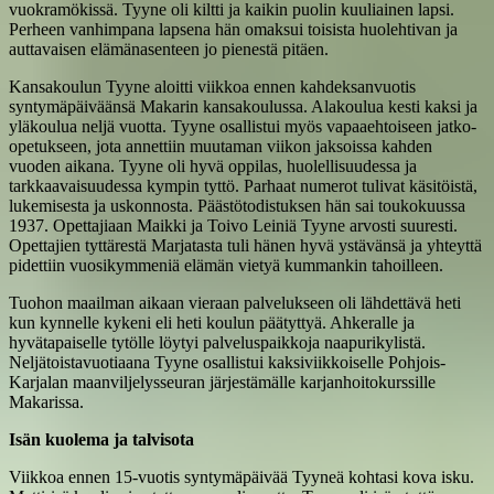
vuokramökissä. Tyyne oli kiltti ja kaikin puolin kuuliainen lapsi.
Perheen vanhimpana lapsena hän omaksui toisista huolehtivan ja
auttavaisen elämänasenteen jo pienestä pitäen.
Kansakoulun Tyyne aloitti viikkoa ennen kahdeksanvuotis
syntymäpäiväänsä Makarin kansakoulussa. Alakoulua kesti kaksi ja
yläkoulua neljä vuotta. Tyyne osallistui myös vapaaehtoiseen jatko-
opetukseen, jota annettiin muutaman viikon jaksoissa kahden
vuoden aikana. Tyyne oli hyvä oppilas, huolellisuudessa ja
tarkkaavaisuudessa kympin tyttö. Parhaat numerot tulivat käsitöistä,
lukemisesta ja uskonnosta. Päästötodistuksen hän sai toukokuussa
1937. Opettajiaan Maikki ja Toivo Leiniä Tyyne arvosti suuresti.
Opettajien tyttärestä Marjatasta tuli hänen hyvä ystävänsä ja yhteyttä
pidettiin vuosikymmeniä elämän vietyä kummankin tahoilleen.
Tuohon maailman aikaan vieraan palvelukseen oli lähdettävä heti
kun kynnelle kykeni eli heti koulun päätyttyä. Ahkeralle ja
hyvätapaiselle tytölle löytyi palveluspaikkoja naapurikylistä.
Neljätoistavuotiaana Tyyne osallistui kaksiviikkoiselle Pohjois-
Karjalan maanviljelysseuran järjestämälle karjanhoitokurssille
Makarissa.
Isän kuolema ja talvisota
Viikkoa ennen 15-vuotis syntymäpäivää Tyyneä kohtasi kova isku.