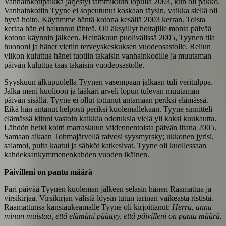
Vanhainkotipaikka järjestyi tammikuun lopulla 2003, kun oli pakko.
Vanhainkotiin Tyyne ei sopeutunut koskaan täysin, vaikka siellä oli
hyvä hoito. Käytimme häntä kotona kesällä 2003 kerran. Toista
kertaa hän ei halunnut lähteä. Oli äksyillyt hoitajille monta päivää
kotona käynnin jälkeen. Heinäkuun puolivälissä 2005, Tyynen tila
huononi ja hänet vietiin terveyskeskuksen vuodeosastolle. Reilun
viikon kuluttua hänet tuotiin takaisin vanhainkodille ja muutaman
päivän kuluttua taas takaisin vuodeosastolle.
Syyskuun alkupuolella Tyynen vasempaan jalkaan tuli veritulppa.
Jalka meni kuolioon ja lääkäri arveli lopun tulevan muutaman
päivän sisällä. Tyyne ei ollut tottunut antamaan periksi elämässä.
Eikä hän antanut helposti periksi kuolemallekaan. Tyyne sinnitteli
elämässä kiinni vastoin kaikkia odotuksia vielä yli kaksi kuukautta.
Lähdön hetki koitti marraskuun viidennentoista päivän iltana 2005.
Samaan aikaan Tohmajärvellä raivosi syysmyrsky; ukkonen jyrisi,
salamoi, puita kaatui ja sähköt katkesivat. Tyyne oli kuollessaan
kahdeksankymmenenkahden vuoden ikäinen.
Päivilleni on pantu määrä
Pari päivää Tyynen kuoleman jälkeen selasin hänen Raamattua ja
virsikirjaa. Virsikirjan välistä löysin tutun tarinan vaikeasta rististä.
Raamattunsa kansiaukeamalle Tyyne oli kirjoittanut:
Herra, anna
minun muistaa, että elämäni päättyy, että päivilleni on pantu määrä.