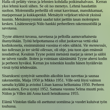
Halla oli pelätty vieras ja lehmien kohdalla poikimahalvaus. Kerran
yksi lehmä kuoli siihen. Se oli iso menetys. Lehmä haudattiin
suohon. Molemmilla perheillä oli omat kasvimaat, mansikkamaat,
marjapensaat ja kukkapenkit. Metsätyöt veljekset tekivät yksissä
tuumin. Metsänmyynnistä saadut tulot jaettiin tasan molempien
kesken. Lisätienestejä Niilo hankki perheelleen rakennustöillä ja
savotassa.
Tyyne ahkeroi tuvassa, navetassa ja pelloilla aamuvarhaisesta
iltamyöhään. Työtä helpottamassa ei ollut juoksevaa vettä eikä
kodinkoneita, ensimmäisinä vuosina ei edes sähköä.
Vie mennessäs,
tuo tullessas ja tee siellä ollessas,
oli ohje, jota tuon ajan emännät
noudattivat. Kesäisin Tyyne poimi metsästä marjat ja sienet ja säilöi
ne talven varalle. Iloiten ja voimiaan säästämättä Tyyne ahersi kodin
ja perheen hyväksi. Kerran jos toisenkin kuulin hänen hyräilevän
virsiä työtä tehdessään.
Sisarukseni syntyivät samoihin aikoihin kun navettaa ja saunaa
rakennettiin, Maija 1950 ja Mikko 1951. Ville-setä löysi vaimon
samalta kylältä ja avioitui Liisan kanssa helluntaina 1950. Perheen
ainokainen, Eeva syntyi 1952. Samana vuonna Selma muutti pois.
Niilon ja Villen äiti Anna kuoli heinäkuussa 1955.
Elämä Viistolan tilalla oli asettunut uomiinsa ja vuodet kuluivat työn
touhussa.