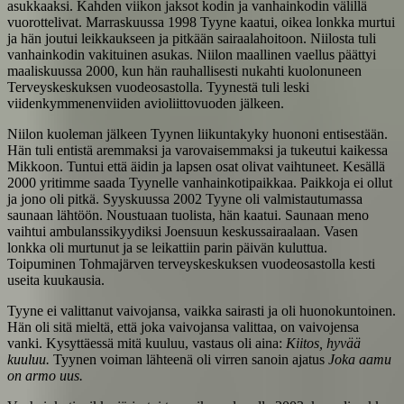
asukkaaksi. Kahden viikon jaksot kodin ja vanhainkodin välillä
vuorottelivat. Marraskuussa 1998 Tyyne kaatui, oikea lonkka murtui
ja hän joutui leikkaukseen ja pitkään sairaalahoitoon. Niilosta tuli
vanhainkodin vakituinen asukas. Niilon maallinen vaellus päättyi
maaliskuussa 2000, kun hän rauhallisesti nukahti kuolonuneen
Terveyskeskuksen vuodeosastolla. Tyynestä tuli leski
viidenkymmenenviiden avioliittovuoden jälkeen.
Niilon kuoleman jälkeen Tyynen liikuntakyky huononi entisestään.
Hän tuli entistä aremmaksi ja varovaisemmaksi ja tukeutui kaikessa
Mikkoon. Tuntui että äidin ja lapsen osat olivat vaihtuneet. Kesällä
2000 yritimme saada Tyynelle vanhainkotipaikkaa. Paikkoja ei ollut
ja jono oli pitkä. Syyskuussa 2002 Tyyne oli valmistautumassa
saunaan lähtöön. Noustuaan tuolista, hän kaatui. Saunaan meno
vaihtui ambulanssikyydiksi Joensuun keskussairaalaan. Vasen
lonkka oli murtunut ja se leikattiin parin päivän kuluttua.
Toipuminen Tohmajärven terveyskeskuksen vuodeosastolla kesti
useita kuukausia.
Tyyne ei valittanut vaivojansa, vaikka sairasti ja oli huonokuntoinen.
Hän oli sitä mieltä, että joka vaivojansa valittaa, on vaivojensa
vanki. Kysyttäessä mitä kuuluu, vastaus oli aina:
Kiitos, hyvää
kuuluu.
Tyynen voiman lähteenä oli virren sanoin ajatus
Joka aamu
on armo uus.