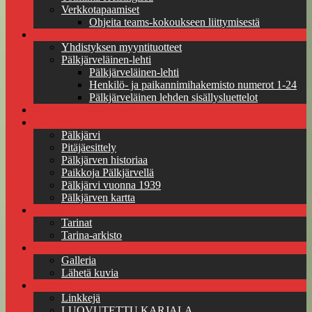
Verkkotapaamiset
Ohjeita teams-kokoukseen liittymisestä
Myyntituotteet
Yhdistyksen myyntituotteet
Pälkjärveläinen-lehti
Pälkjärveläinen-lehti
Henkilö- ja paikannimihakemisto numerot 1-24
Pälkjärveläinen lehden sisällysluettelot
Jäseneksi pitäjäseuraan
Pälkjärvi
Pälkjärvi
Pitäjäesittely
Pälkjärven historiaa
Paikkoja Pälkjärvellä
Pälkjärvi vuonna 1939
Pälkjärven kartta
Tarinat
Tarinat
Tarina-arkisto
Kuvagalleria
Galleria
Lähetä kuvia
Linkkejä
Linkkejä
LUOVUTETTU KARJALA