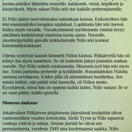
juoma-astioiksi lähteiden reunoille, kalakontit, virsut, leipäkorit ja
käsityökorit. Myös sukset Niilo teki itse kaikille perheenjäsenille.
Ei Niilo jäänyt neuvottomaksi nahankaan kanssa. Esikoiselleen hän
teki ensimmäisiksi kengiksi supikkaat. Lapikkaita hän teki itsensä
lisäksi myös vieraille. Vuosikymmeniä myöhemmin vintistä löytyi
säkillinen kenkälestejä muistona tuosta ajasta. Nuorelle,
moottoripyörällä ajavalle kirkkoherralle Niilo teki komeat
koirannahkarukkaset.
Oljesta syntyivät kauniit himmelit Niilon käsissä. Pälkjärvellä hän oli
tehnyt itse myös kanteleen. Se oli kuitenkin jäänyt jonnekin matkan
varrelle. Nyt Niilo soitteli ostokannelta. Muurarin työt hän teki myös
itse. Toimi parturina perheelle ja kyläläisille. Ruuanlaittokin Niilolta
onnistui tarvittaessa. Käden jälki oli äärimmäisen huoliteltua.
Sen
minkä tekköö, niin pittää tehä kunnolla,
oli Niilon motto.
Kysyttäessä, missä hän on oppinut kaikki taidot, Niilo vastasi:
Ite se
on vuan pitäny kaikki opetella.
Monessa mukana
Jokakesäiset Pälkjärven pitäjäseuran järjestämät kesäjuhlat olivat
vanhemmilleni vuoden kohokohta. Siellä Tyyne ja Niilo tapasivat
vanhoja ystäviä ja tuttuja. Seuran jäseniä he olivat sen
perustamisesta, vuodesta 1949 aina kuolemaansa saakka. Niilo