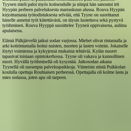
Tyynen mieli paloi myös kotiseudulle ja niinpä hän sanoutui irti
Hyypän perheen palveluksesta marraskuun alussa. Rouva Hyypän
kirjoittamasta työtodistuksesta selviää, että Tyyne on suorittanut
hänelle annetut työt kiitettävästi, on täysin luotettava sekä pystyvä
työihminen. Rouva Hyyppä suosittelee Tyyneä oppivaisena, auliina
apulaisena.
Elämä Pälkjärvellä jatkui sodan varjossa. Miehet olivat rintamalla ja
arki kotirintamalla hoitui naisten, nuorten ja lasten voimin. Jokaiselle
löytyi voimiensa ja kykyjensä mukaisia tehtäviä. Kylän nuoret
tapasivat toisiaan opintokerhossa. Tyyne oli vakava ja kunnollinen
nuori. Hyvällä työihmisellä oli kysyntää. Jatkosodan aikana
Tyynellä oli useampia palveluspaikkoja. Viimeisin niistä Puikkolan
koululla opettaja Rouhiaisen perheessä. Opettajalla oli kolme lasta ja
mies sodassa, joten apu oli tarpeen.