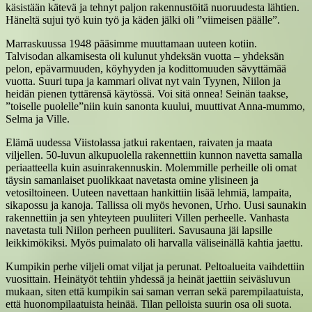
käsistään kätevä ja tehnyt paljon rakennustöitä nuoruudesta lähtien.
Häneltä sujui työ kuin työ ja käden jälki oli ”viimeisen päälle”.
Marraskuussa 1948 pääsimme muuttamaan uuteen kotiin.
Talvisodan alkamisesta oli kulunut yhdeksän vuotta – yhdeksän
pelon, epävarmuuden, köyhyyden ja kodittomuuden sävyttämää
vuotta. Suuri tupa ja kammari olivat nyt vain Tyynen, Niilon ja
heidän pienen tyttärensä käytössä. Voi sitä onnea! Seinän taakse,
”toiselle puolelle”niin kuin sanonta kuului
,
muuttivat Anna-mummo,
Selma ja Ville.
Elämä uudessa Viistolassa jatkui rakentaen, raivaten ja maata
viljellen. 50-luvun alkupuolella rakennettiin kunnon navetta samalla
periaatteella kuin asuinrakennuskin. Molemmille perheille oli omat
täysin samanlaiset puolikkaat navetasta omine ylisineen ja
vetosiltoineen. Uuteen navettaan hankittiin lisää lehmiä, lampaita,
sikapossu ja kanoja. Tallissa oli myös hevonen, Urho. Uusi saunakin
rakennettiin ja sen yhteyteen puuliiteri Villen perheelle. Vanhasta
navetasta tuli Niilon perheen puuliiteri. Savusauna jäi lapsille
leikkimökiksi. Myös puimalato oli harvalla väliseinällä kahtia jaettu.
Kumpikin perhe viljeli omat viljat ja perunat. Peltoalueita vaihdettiin
vuosittain. Heinätyöt tehtiin yhdessä ja heinät jaettiin seiväsluvun
mukaan, siten että kumpikin sai saman verran sekä parempilaatuista,
että huonompilaatuista heinää. Tilan pelloista suurin osa oli suota.