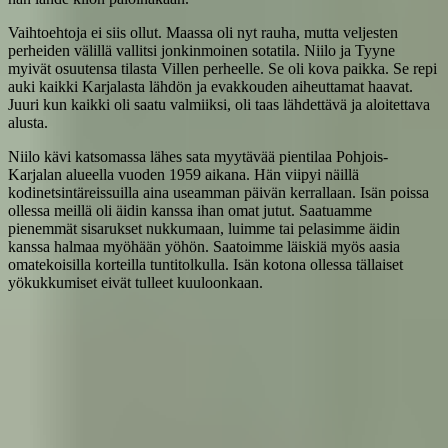
Vaihtoehtoja ei siis ollut. Maassa oli nyt rauha, mutta veljesten
perheiden välillä vallitsi jonkinmoinen sotatila. Niilo ja Tyyne
myivät osuutensa tilasta Villen perheelle. Se oli kova paikka. Se repi
auki kaikki Karjalasta lähdön ja evakkouden aiheuttamat haavat.
Juuri kun kaikki oli saatu valmiiksi, oli taas lähdettävä ja aloitettava
alusta.
Niilo kävi katsomassa lähes sata myytävää pientilaa Pohjois-
Karjalan alueella vuoden 1959 aikana. Hän viipyi näillä
kodinetsintäreissuilla aina useamman päivän kerrallaan. Isän poissa
ollessa meillä oli äidin kanssa ihan omat jutut. Saatuamme
pienemmät sisarukset nukkumaan, luimme tai pelasimme äidin
kanssa halmaa myöhään yöhön. Saatoimme läiskiä myös aasia
omatekoisilla korteilla tuntitolkulla. Isän kotona ollessa tällaiset
yökukkumiset eivät tulleet kuuloonkaan.