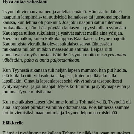
Hyvä antaa vähästään
Tyyne oli vieraanvarainen ja antelias emäntä. Hän saattoi lähteä
naapuriin lämpimäis- tai uutisleipä kainalossa tai juustomaitopeilarin
kanssa, kun lehmä oli poikinut. Jos joku naapuri sattui tulemaan
ruoka-aikaan, hän lisäsi pöytään lautasen ja pyysi tulijan syömään.
Kauempaa tulleet sukulaiset ja ystävät saivat meillä aina yösijan.
Vieraammatkin, kuten kulkukauppias Raatikaisen, Tyyne majoitti.
Kaupungista vierailulla olevat sukulaiset saivat lähtiessään
mukaansa milloin mitäkin maaseudun antimia. Leipää riitti
annettavaksi myös mustalaisäidille. Tyynen motto oli:
Hyvä antaa
vähästään, paha ei anna paljostaankaan.
Kun Tyynestä aikanaan tuli neljän lapsen mummo, hän piti huolta,
että kaikilla riitti villasukkia ja lapasia, kuten meillä aikuisilla
lapsillakin. Omat ja lapsenlapset sekä vävyt saivat tasapuolisesti
syntymäpäivä- ja joululahjat. Myös kortit nimi- ja syntymäpäivinä ja
jouluna Tyyne muisti aina.
Kun me aikuiset lapset kävimme lomilla Tohmajärvellä, Tyynellä oli
aina lämpöiset piirakat valmiina odottamassa. Pois lähtiessä saimme
kotiin viemisiksi maan antimia ja Tyynen leipomaa ruisleipää.
Eläkkeelle
Elämä ei pysähtynyt paikalleen Tohmajärvelläkään, vaan muutokset