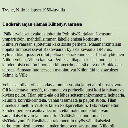
Tyyne, Niilo ja lapset 1950-luvulla
Uudisraivaajan elämää Kiihtelysvaarassa
Pälkjärveläiset evakot sijoitettiin Pohjois-Karjalaan Joensuun
ympäristöön, mahdollisimman lähelle entistä kotiseutua.
Kiihtelysvaaraan sijoitettiin kaksitoista perhettä. Maanhankintalain
nojalla Immoset saivat Raatevaaran kylästä keväällä 1947 ns.
kylmän tilan, jossa ei ollut peltoa eikä rakennuksia. Tila oli yhteinen
Niilon veljen, Villen kanssa. Perhe sai tilapäiseksi asunnokseen
kahdentoista neliön huoneen kilometrin päässä olevasta Sinkkosen
talosta. Samaan huoneeseen majoittuivat Niilon äiti ja sisarukset
Selma ja Ville
Veljekset olivat olleet sodassa monta vuotta ja nyt alkoi uusi savotta.
Oli kaadettava metsää, rakennettava perheelle uusi koti ja raivattava
kiviset pellot. Tilan pinta-ala oli lähes seitsemänkymmentä hehtaaria,
kauniita koivikkorinteitä, vähän tasamaata ja paljon suota. Tilan
nimeksi annettiin Viistola kuten Pälkjärvelläkin. Talo rakennettiin
kahden perheen asuttavaksi niin, että molemmille tuli aivan
samanlaiset tuvan ja kammarin käsittävät asunnot omalla
sisäänkäynnillä. Ensihätään rakennettiin myös väliaikaiseksi
tarkoitettu pieni navetta ja mäenrinteeseen savusauna. Niilo oli