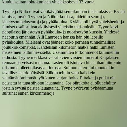
kuului seuran johtokuntaan yhtäjaksoisesti 33 vuota.
Tyyne ja Niilo olivat vakikävijöitä seurakunnan tilaisuuksissa. Kylän
taloissa, myös Tyynen ja Niilon kodissa, pidettiin seuroja,
lähetysompeluseuroja ja pyhäkoulua. Kylällä oli hyvä yhteishenki ja
ihmiset osallistuivat aktiivisesti yhteisiin tilaisuuksiin. Tyyne kävi
pappilassa järjestetyn pyhäkoulu- ja nuorisotyön kurssin. Yhdessä
naapurin emännän, Aili Laurosen kanssa hän piti lapsille
pyhäkoulua. Mieleeni ovat jääneet koko perheen tunnelmalliset
joulukirkkomatkat. Kahdeksan kilometrin matka halki lumisten
maisemien taittui hevosella. Useimmiten kirkonmenot kuunneltiin
radiosta. Tyyne merkkasi veisattavien virsien numerot Karjalaisen
reunaan ja veisasi mukana. Lasten oli istuttava hiljaa ihan niin kuin
olisimme olleet oikeassa kirkossa. Sunnuntai erottui muutenkin
tavallisesta arkipäivästä. Silloin tehtiin vain kaikkein
välttämättömimmät työt kuten karjan hoito. Piirakat ja pullat oli
paistettu ja tupa siivottu lauantaina. Jos piirakoita ei ollut ehditty
jostain syystä paistaa lauantaina, Tyyne pyöräytti pyhäaamuna
sultsinat ennen kirkonmenoja.