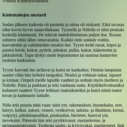
Viistola Kiihtelysvaarassa
Kädentaitojen mestarit
Sodan jälkeen kaikesta oli puutetta ja rahaa oli niukasti. Eikä tavaraa
ollut kovin hyvin saatavillakaan. Tyynellä ja Niilolla ei ollut peukalo
keskellä kämmentä. He tekivät mahdollisimman paljon itse. Ruoan
suhteen oltiin lähes omavaraisia. Kaikki mitä suinkin voitiin,
kasvatettiin ja valmistettiin ruoaksi itse. Tyyne keitti ruoat, leipoi ja
paistoi leivät, kukot, pyöröt, piirakat, pullat, kakut, kääretortut ja
pikkuleivät. Tupa täyttyi usein leipomusten tai uunissa hautuvien
ruokien tuoksuista.
Tyyne kasvatti itse pellavat ja kutoi ne kankaiksi. Omista lampaista
saadut villat hän kehräsi langoiksi. Neuloi ja virkkasi sukat, lapaset
ja kintaat. Ompeli meille lapsille vaatteet ja osittain myös itselleen ja
Niilolle. Parsi ja paikkasi ja teki vanhasta uutta. Käyttökelvottomiksi
kuluneet vaatteet Tyyne leikkasi matonkuteiksi ja kutoi niistä matot
tuvan ja kammarin lattialle.
Niilo teki puusta mitä vaan: talot ym. rakennukset, huonekalut, reet,
kärryt, kelkat, sukset, veneet, vesikorvot, taikina- ja lihatiinut, kirnut,
voipytyt, piirakkapualikat, puukauhat, hierimet, haravat ym.
tarvekalut. Päreestä hän teki pyykkivasut, marjankeruu- ja
perunannostovasut. Tuohesta jauho- ja kylvövakat, marjaropeet, lipit