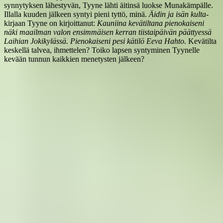
synnytyksen lähestyvän, Tyyne lähti äitinsä luokse Munakämpälle.
Illalla kuuden jälkeen syntyi pieni tyttö, minä.
Äidin ja isän kulta
-
kirjaan Tyyne on kirjoittanut:
Kauniina kevätiltana pienokaiseni
näki maailman valon ensimmäisen kerran tiistaipäivän päättyessä
Laihian Jokikylässä. Pienokaiseni pesi kätilö Eeva Hahto.
Kevätilta
keskellä talvea, ihmettelen? Toiko lapsen syntyminen Tyynelle
kevään tunnun kaikkien menetysten jälkeen?