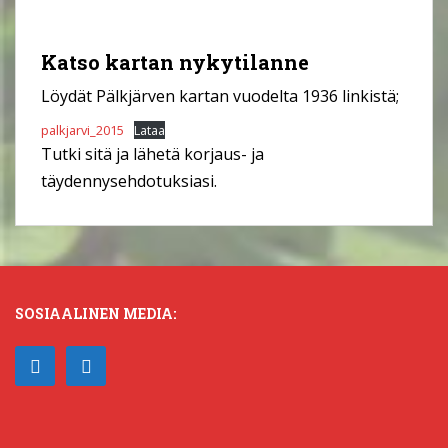
Katso kartan nykytilanne
Löydät Pälkjärven kartan vuodelta 1936 linkistä;
palkjarvi_2015
Lataa
Tutki sitä ja lähetä korjaus- ja
täydennysehdotuksiasi.
SOSIAALINEN MEDIA: