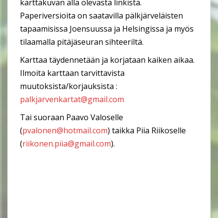
karttakuvan alla olevasta linkistä.
Paperiversioita on saatavilla pälkjärveläisten
tapaamisissa Joensuussa ja Helsingissa ja myös
tilaamalla pitäjäseuran sihteeriltä.
Karttaa täydennetään ja korjataan kaiken aikaa.
Ilmoita karttaan tarvittavista
muutoksista/korjauksista :
palkjarvenkartat@gmail.com
Tai suoraan Paavo Valoselle
(
pvalonen@hotmail.com
) taikka Piia Riikoselle
(
riikonen.piia@gmail.com
).