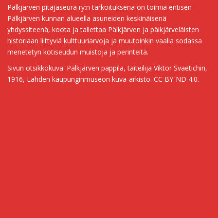
Pälkjärven pitäjäseura ry:n tarkoituksena on toimia entisen
Pälkjärven kunnan alueella asuneiden keskinäisenä
yhdyssiteenä, koota ja tallettaa Pälkjärven ja pälkjärveläisten
historiaan liittyviä kulttuuriarvoja ja muutoinkin vaalia sodassa
menetetyn kotiseudun muistoja ja perinteitä.
Sivun otsikkokuva: Pälkjärven pappila, taiteilija Viktor Svaetichin,
1916, Lahden kaupunginmuseon kuva-arkisto. CC BY-ND 4.0.