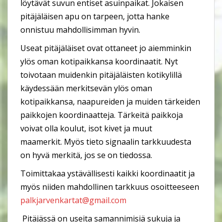
löytävät suvun entiset asuinpaikat. Jokaisen
pitäjäläisen apu on tarpeen, jotta hanke
onnistuu mahdollisimman hyvin.
Useat pitäjäläiset ovat ottaneet jo aiemminkin
ylös oman kotipaikkansa koordinaatit. Nyt
toivotaan muidenkin pitäjäläisten kotikylillä
käydessään merkitsevän ylös oman
kotipaikkansa, naapureiden ja muiden tärkeiden
paikkojen koordinaatteja. Tärkeitä paikkoja
voivat olla koulut, isot kivet ja muut
maamerkit. Myös tieto signaalin tarkkuudesta
on hyvä merkitä, jos se on tiedossa.
Toimittakaa ystävällisesti kaikki koordinaatit ja
myös niiden mahdollinen tarkkuus osoitteeseen
palkjarvenkartat@gmail.com
Pitäjässä on useita samannimisiä sukuja ja