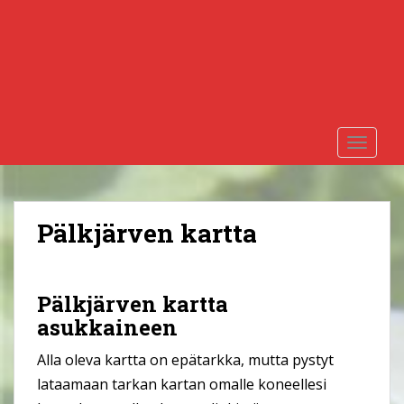
S
k
i
p
t
o
m
TOGGLE
a
i
n
c
Pälkjärven kartta
o
n
t
Pälkjärven kartta
e
n
asukkaineen
t
Alla oleva kartta on epätarkka, mutta pystyt
lataamaan tarkan kartan omalle koneellesi