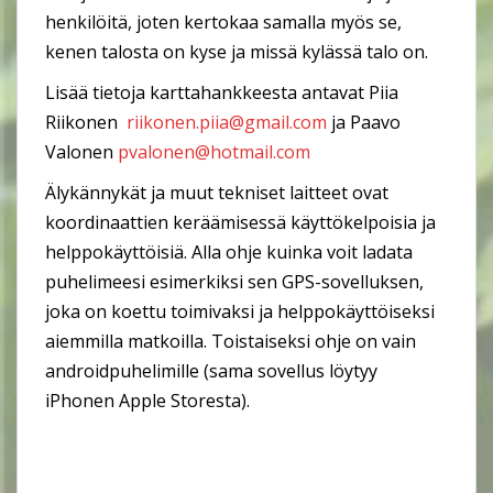
henkilöitä, joten kertokaa samalla myös se,
kenen talosta on kyse ja missä kylässä talo on.
Lisää tietoja karttahankkeesta antavat Piia
Riikonen
riikonen.piia@gmail.com
ja Paavo
Valonen
pvalonen@hotmail.com
Älykännykät ja muut tekniset laitteet ovat
koordinaattien keräämisessä käyttökelpoisia ja
helppokäyttöisiä. Alla ohje kuinka voit ladata
puhelimeesi esimerkiksi sen GPS-sovelluksen,
joka on koettu toimivaksi ja helppokäyttöiseksi
aiemmilla matkoilla. Toistaiseksi ohje on vain
androidpuhelimille (sama sovellus löytyy
iPhonen Apple Storesta).