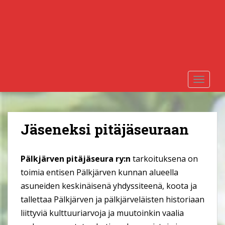
S
k
i
p
t
o
m
TOGGLE
a
i
n
c
Jäseneksi pitäjäseuraan
o
n
t
Pälkjärven pitäjäseura ry:n
tarkoituksena on
e
toimia entisen Pälkjärven kunnan alueella
n
asuneiden keskinäisenä yhdyssiteenä, koota ja
t
tallettaa Pälkjärven ja pälkjärveläisten historiaan
liittyviä kulttuuriarvoja ja muutoinkin vaalia