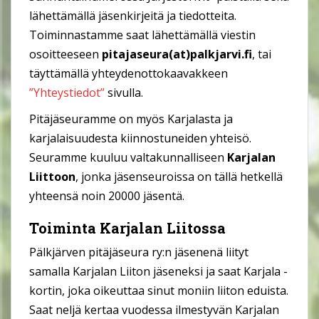
lähettämällä jäsenkirjeitä ja tiedotteita.
Toiminnastamme saat lähettämällä viestin
osoitteeseen
pitajaseura(at)palkjarvi.fi
, tai
täyttämällä yhteydenottokaavakkeen
”Yhteystiedot”
sivulla.
Pitäjäseuramme on myös Karjalasta ja
karjalaisuudesta kiinnostuneiden yhteisö.
Seuramme kuuluu valtakunnalliseen
Karjalan
Liittoon
, jonka jäsenseuroissa on tällä hetkellä
yhteensä noin 20000 jäsentä.
Toiminta Karjalan Liitossa
Pälkjärven pitäjäseura ry:n jäsenenä liityt
samalla Karjalan Liiton jäseneksi ja saat Karjala -
kortin, joka oikeuttaa sinut moniin liiton eduista.
Saat neljä kertaa vuodessa ilmestyvän Karjalan