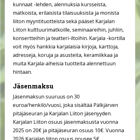
kunnaat -lehden, alennuksia kursseista,
matkoista, erilaisista tilaisuuksista ja monista
liiton myyntituotteista sekä pääset Karjalan
Liiton kulttuurimatkoille, seminaareihin, juhliin,
konsertteihin ja teatteri-iltoihin. Karjala -kortilla
voit myös hankkia karjalaisia kirjoja, karttoja,
adresseja, koruja ja asusteita, keramiikkaa ja
muita Karjala-aiheisia tuotteita alennettuun
hintaan.
Jäsenmaksu
Jäsenmaksun suuruus on 30
euroa/henkilö/vuosi, joka sisältää Pälkjärven
pitäjäseuran ja Karjalan Liiton jäsenyyden.
Karjalan Liiton osuus jäsenmaksusta vuonna
2025 on 20€ ja pitäjäseuran osuus 10€. Vuonna
2026 Karjalan liiton osuus nousee 5€.