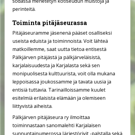
sodassa menetetyn kotiseudun muistoja ja
perinteitä.
Toiminta pitäjäseurassa
Pitäjäseuramme jäsenenä pääset osalliseksi
useista eduista ja toiminnoista. Voit lähteä
matkoillemme, saat uutta tietoa entisestä
Pälkjärven pitäjästä ja pälkjärveläisistä,
karjalaisuudesta ja Karjalasta sekä sen
monipuolisesta kulttuurista, voit olla mukana
leppoisassa joukossamme ja tavata uusia ja
entisiä tuttavia. Tarinailloissamme kuulet
esitelmiä erilaisista elämään ja olemiseen
liittyvistä aiheista.
Pälkjärven pitäjäseura ry ilmoittaa
toiminnastaan sanomalehti Karjalaisen
sunnuntainumerossa Järjestörivit -palstalla sekä