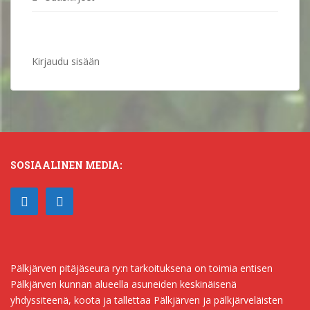
Kirjaudu sisään
SOSIAALINEN MEDIA:
Pälkjärven pitäjäseura ry:n tarkoituksena on toimia entisen
Pälkjärven kunnan alueella asuneiden keskinäisenä
yhdyssiteenä, koota ja tallettaa Pälkjärven ja pälkjärveläisten