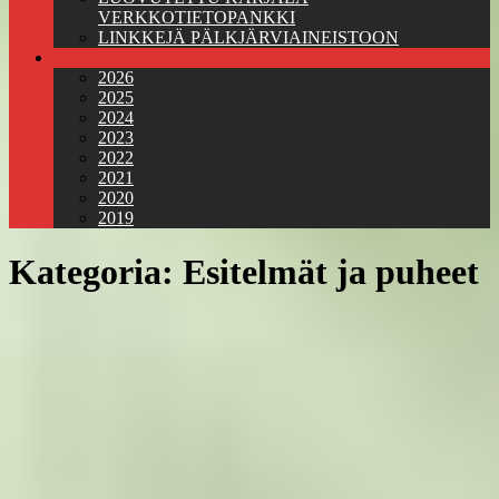
VERKKOTIETOPANKKI
LINKKEJÄ PÄLKJÄRVIAINEISTOON
Jäsenkirjeet
2026
2025
2024
2023
2022
2021
2020
2019
Kategoria:
Esitelmät ja puheet