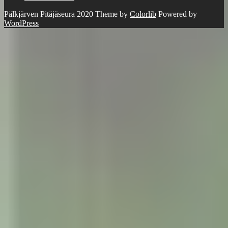
Pälkjärven Pitäjäseura 2020 Theme by
Colorlib
Powered by
WordPress