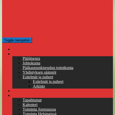
Toggle navigation
Etusivu
Pitäjäseura
Pitäjäseura
Johtokunta
Pääkaupunkiseudun toimikunta
Yhdistyksen säännöt
Esitelmät ja puheet
Esitelmät ja puheet
Arkisto
Yhteystiedot
Tapahtumat
Tapahtumat
Kalenteri
Toiminta Joensuussa
Toiminta Helsingissä