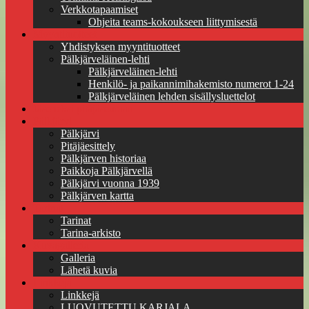
Verkkotapaamiset
Ohjeita teams-kokoukseen liittymisestä
Myyntituotteet
Yhdistyksen myyntituotteet
Pälkjärveläinen-lehti
Pälkjärveläinen-lehti
Henkilö- ja paikannimihakemisto numerot 1-24
Pälkjärveläinen lehden sisällysluettelot
Jäseneksi pitäjäseuraan
Pälkjärvi
Pälkjärvi
Pitäjäesittely
Pälkjärven historiaa
Paikkoja Pälkjärvellä
Pälkjärvi vuonna 1939
Pälkjärven kartta
Tarinat
Tarinat
Tarina-arkisto
Kuvagalleria
Galleria
Lähetä kuvia
Linkkejä
Linkkejä
LUOVUTETTU KARJALA