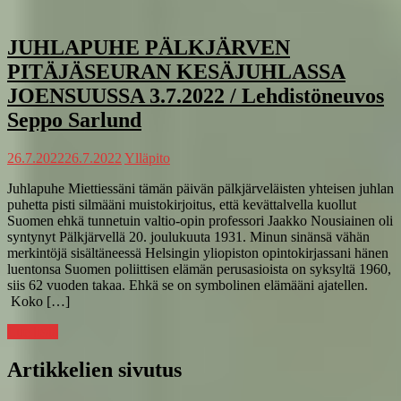
JUHLAPUHE PÄLKJÄRVEN
PITÄJÄSEURAN KESÄJUHLASSA
JOENSUUSSA 3.7.2022 / Lehdistöneuvos
Seppo Sarlund
26.7.2022
26.7.2022
Ylläpito
Juhlapuhe Miettiessäni tämän päivän pälkjärveläisten yhteisen juhlan
puhetta pisti silmääni muistokirjoitus, että kevättalvella kuollut
Suomen ehkä tunnetuin valtio-opin professori Jaakko Nousiainen oli
syntynyt Pälkjärvellä 20. joulukuuta 1931. Minun sinänsä vähän
merkintöjä sisältäneessä Helsingin yliopiston opintokirjassani hänen
luentonsa Suomen poliittisen elämän perusasioista on syksyltä 1960,
siis 62 vuoden takaa. Ehkä se on symbolinen elämääni ajatellen.
Koko […]
Lue lisää
Artikkelien sivutus