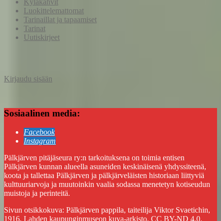
Kyläkahvit
Luokittelemattomat
Tarinaillat ja tapaamiset
Tarinat
Uutiskirjeet
Kirjaudu sisään
Sosiaalinen media:
Facebook
Instagram
Pälkjärven pitäjäseura ry:n tarkoituksena on toimia entisen
Pälkjärven kunnan alueella asuneiden keskinäisenä yhdyssiteenä,
koota ja tallettaa Pälkjärven ja pälkjärveläisten historiaan liittyviä
kulttuuriarvoja ja muutoinkin vaalia sodassa menetetyn kotiseudun
muistoja ja perinteitä.
Sivun otsikkokuva: Pälkjärven pappila, taiteilija Viktor Svaetichin,
1916, Lahden kaupunginmuseon kuva-arkisto. CC BY-ND 4.0.