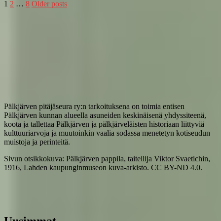
1
2
…
8
Older posts
Pälkjärven pitäjäseura ry:n tarkoituksena on toimia entisen
Pälkjärven kunnan alueella asuneiden keskinäisenä yhdyssiteenä,
koota ja tallettaa Pälkjärven ja pälkjärveläisten historiaan liittyviä
kulttuuriarvoja ja muutoinkin vaalia sodassa menetetyn kotiseudun
muistoja ja perinteitä.
Sivun otsikkokuva: Pälkjärven pappila, taiteilija Viktor Svaetichin,
1916, Lahden kaupunginmuseon kuva-arkisto. CC BY-ND 4.0.