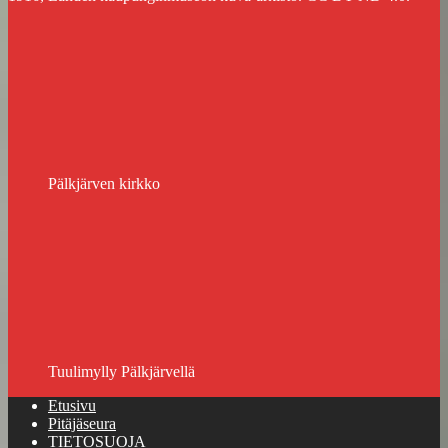
Pälkjärven kirkko
Tuulimylly Pälkjärvellä
Etusivu
Pitäjäseura
TIETOSUOJA