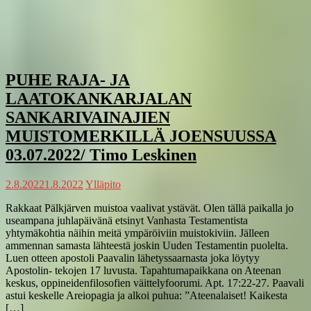
PUHE RAJA- JA
LAATOKANKARJALAN
SANKARIVAINAJIEN
MUISTOMERKILLÄ JOENSUUSSA
03.07.2022/ Timo Leskinen
2.8.2022
1.8.2022
Ylläpito
Rakkaat Pälkjärven muistoa vaalivat ystävät. Olen tällä paikalla jo
useampana juhlapäivänä etsinyt Vanhasta Testamentista
yhtymäkohtia näihin meitä ympäröiviin muistokiviin. Jälleen
ammennan samasta lähteestä joskin Uuden Testamentin puolelta.
Luen otteen apostoli Paavalin lähetyssaarnasta joka löytyy
Apostolin- tekojen 17 luvusta. Tapahtumapaikkana on Ateenan
keskus, oppineidenfilosofien väittelyfoorumi. Apt. 17:22-27. Paavali
astui keskelle Areiopagia ja alkoi puhua: ”Ateenalaiset! Kaikesta
[…]