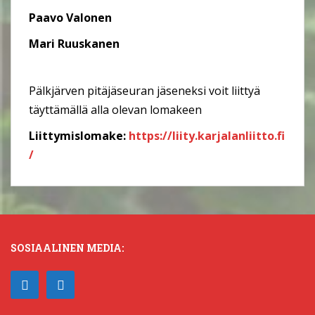
Paavo Valonen
Mari Ruuskanen
Pälkjärven pitäjäseuran jäseneksi voit liittyä
täyttämällä alla olevan lomakeen
Liittymislomake:
https://liity.karjalanliitto.fi
/
SOSIAALINEN MEDIA: