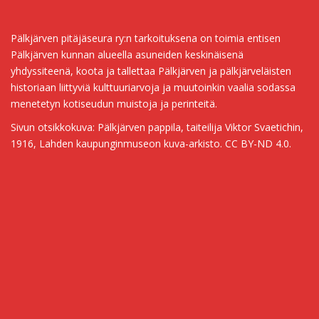
Pälkjärven pitäjäseura ry:n tarkoituksena on toimia entisen
Pälkjärven kunnan alueella asuneiden keskinäisenä
yhdyssiteenä, koota ja tallettaa Pälkjärven ja pälkjärveläisten
historiaan liittyviä kulttuuriarvoja ja muutoinkin vaalia sodassa
menetetyn kotiseudun muistoja ja perinteitä.
Sivun otsikkokuva: Pälkjärven pappila, taiteilija Viktor Svaetichin,
1916, Lahden kaupunginmuseon kuva-arkisto. CC BY-ND 4.0.