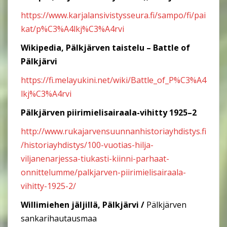
https://www.karjalansivistysseura.fi/sampo/fi/pai
kat/p%C3%A4lkj%C3%A4rvi
Wikipedia, Pälkjärven taistelu – Battle of
Pälkjärvi
https://fi.melayukini.net/wiki/Battle_of_P%C3%A4
lkj%C3%A4rvi
Pälkjärven piirimielisairaala-vihitty 1925–2
http://www.rukajarvensuunnanhistoriayhdistys.fi
/historiayhdistys/100-vuotias-hilja-
viljanen
arjessa-tiukasti-kiinni-parhaat-
onnittelumme/palkjarven-piirimielisairaala-
vihitty-1925-2/
Willimiehen jäljillä, Pälkjärvi /
Pälkjärven
sankarihautausmaa