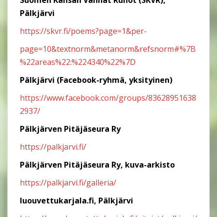
Suomen Kansan Vanhat Runot (SKVR),
Pälkjärvi
https://skvr.fi/poems?page=1&per-
page=10&textnorm&metanorm&refsnorm#%7B
%22areas%22:%224340%22%7D
Pälkjärvi (Facebook-ryhmä, yksityinen)
https://www.facebook.com/groups/83628951638
2937/
Pälkjärven Pitäjäseura Ry
https://palkjarvi.fi/
Pälkjärven Pitäjäseura Ry, kuva-arkisto
https://palkjarvi.fi/galleria/
luouvettukarjala.fi, Pälkjärvi