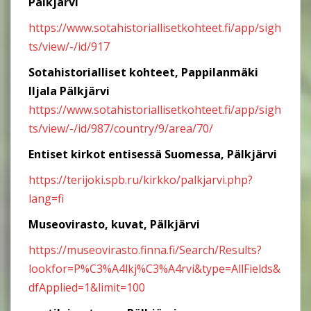
Pälkjärvi
https://www.sotahistoriallisetkohteet.fi/app/sigh
ts/view/-/id/917
Sotahistorialliset kohteet, Pappilanmäki
Iljala Pälkjärvi
https://www.sotahistoriallisetkohteet.fi/app/sigh
ts/view/-/id/987/country/9/area/70/
Entiset kirkot entisessä Suomessa, Pälkjärvi
https://terijoki.spb.ru/kirkko/palkjarvi.php?
lang=fi
Museovirasto, kuvat, Pälkjärvi
https://museovirasto.finna.fi/Search/Results?
lookfor=P%C3%A4lkj%C3%A4rvi&type=AllFields&
dfApplied=1&limit=100