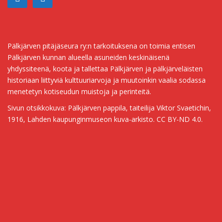
Pälkjärven pitäjäseura ry:n tarkoituksena on toimia entisen
Pälkjärven kunnan alueella asuneiden keskinäisenä
yhdyssiteenä, koota ja tallettaa Pälkjärven ja pälkjärveläisten
historiaan liittyviä kulttuuriarvoja ja muutoinkin vaalia sodassa
menetetyn kotiseudun muistoja ja perinteitä.
Sivun otsikkokuva: Pälkjärven pappila, taiteilija Viktor Svaetichin,
1916, Lahden kaupunginmuseon kuva-arkisto. CC BY-ND 4.0.