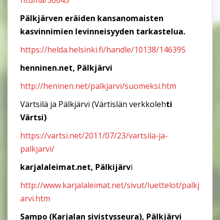
htuma/36043
Pälkjärven eräiden kansanomaisten
kasvinnimien levinneisyyden tarkastelua.
https://helda.helsinki.fi/handle/10138/146395
henninen.net, Pälkjärvi
http://heninen.net/palkjarvi/suomeksi.htm
Värtsilä ja Pälkjärvi (Värtislän verkkoleh
ti
Värtsi)
https://vartsi.net/2011/07/23/vartsila-ja-
palkjarvi/
karjalaleimat.net, Pälkijärv
i
http://www.karjalaleimat.net/sivut/luettelot/palkj
arvi.htm
Sampo (Karjalan sivistysseura), Pälkjärvi