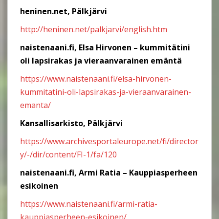
heninen.net, Pälkjärvi
http://heninen.net/palkjarvi/english.htm
naistenaani.fi, Elsa Hirvonen – kummitätini
oli lapsirakas ja vieraanvarainen emäntä
https://www.naistenaani.fi/elsa-hirvonen-
kummitatini-oli-lapsirakas-ja-vieraanvarainen-
emanta/
Kansallisarkisto, Pälkjärvi
https://www.archivesportaleurope.net/fi/director
y/-/dir/content/FI-1/fa/120
naistenaani.fi, Armi Ratia – Kauppiasperheen
esikoinen
https://www.naistenaani.fi/armi-ratia-
kauppiasperheen-esikoinen/