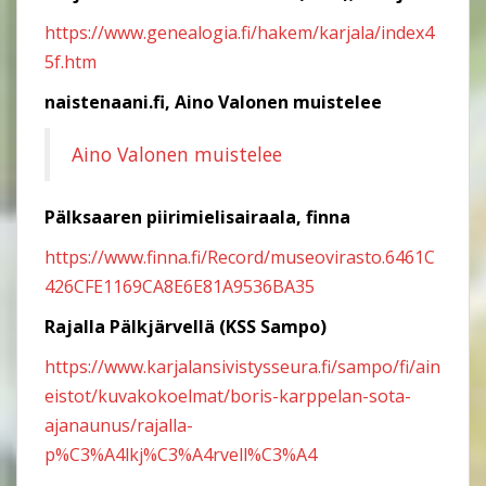
https://www.genealogia.fi/hakem/karjala/index4
5f.htm
naistenaani.fi, Aino Valonen muistelee
Aino Valonen muistelee
Pälksaaren piirimielisairaala, finna
https://www.finna.fi/Record/museovirasto.6461C
426CFE1169CA8E6E81A9536BA35
Rajalla Pälkjärvellä (KSS Sampo)
https://www.karjalansivistysseura.fi/sampo/fi/ain
eistot/kuvakokoelmat/boris-karppelan-sota-
ajanaunus/rajalla-
p%C3%A4lkj%C3%A4rvell%C3%A4