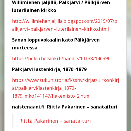
Willimiehen jäljillä, Pälkjärvi / Pälkjärven
luterilainen kirkko
http://willimiehenjaljilla.blogspot.com/2019/07/p
alkjarvi
–
palkjarven
–
luterilainen
–
kirkko.html
Sanan loppuvokaalin kato Pälkjärven
murteessa
.
https://helda.helsinki.fi/handle/10138/146396
Pälkjärvi lastenkirja, 1870–1879
https://www.sukuhistoria.fi/sshy/kirjat/Kirkonkirj
at/palkjarvi/lastenkirja_1870-
1879_mko141147/hakemisto_2.htm
naistenaani.fi, Riitta Pakarinen – sanataituri
Riitta Pakarinen – sanataituri