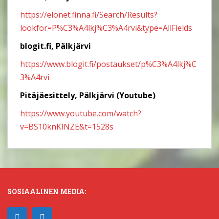
https://elonet.finna.fi/Search/Results?
lookfor=P%C3%A4lkj%C3%A4rvi&type=AllFields
blogit.fi, Pälkjärvi
https://www.blogit.fi/postaukset/p%C3%A4lkj%C
3%A4rvi
Pitäjäesittely, Pälkjärvi (Youtube)
https://www.youtube.com/watch?
v=BS10knKINZE&t=1528s
SOSIAALINEN MEDIA: