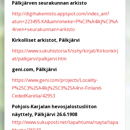
Pälkjärven seurakunnan arkisto
http://digihakemisto.appspot.com/index_am?
atun=223495.KA&amnimeke=P%C3%A4lkj%C3%A
4rven+seurakunnan+arkisto
Kirkolliset arkistot, Pälkjärvi
https://www.sukuhistoria.fi/sshy/kirjat/Kirkonkirj
at/palkjarvi/palkjarvi.htm
geni.com, Pälkjärvi
https://www.geni.com/projects/Locality-
P%25C3%25A4lkj%25C3%25A4rvi-Finland-
CededKarelia/42953
Pohjois-Karjalan hevosjalostusliiton
näyttely, Pälkjärvi 26.6.1908
http://www.sukuposti.net/tapahtuma/nayta/tapa