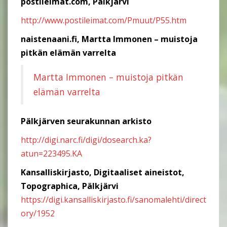
postileimat.com, Pälkjärvi
http://www.postileimat.com/Pmuut/P55.htm
naistenaani.fi, Martta Immonen – muistoja
pitkän elämän varrelta
Martta Immonen – muistoja pitkän
elämän varrelta
Pälkjärven seurakunnan arkisto
http://digi.narc.fi/digi/dosearch.ka?
atun=223495.KA
Kansalliskirjasto, Digitaaliset aineistot,
Topographica, Pälkjärvi
https://digi.kansalliskirjasto.fi/sanomalehti/direct
ory/1952