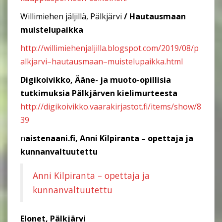
Willimiehen jäljillä, Pälkjärvi
/ Hautausmaan
muistelupaikka
http://willimiehenjaljilla.blogspot.com/2019/08/p
alkjarvi
–
hautausmaan
–
muistelupaikka.html
Digikoivikko, Ääne- ja muoto-opillisia
tutkimuksia Pälkjärven kielimurteesta
http://digikoivikko.vaarakirjastot.fi/items/show/8
39
n
aistenaani.fi, Anni Kilpiranta – opettaja ja
kunnanvaltuutettu
Anni Kilpiranta – opettaja ja
kunnanvaltuutettu
Elonet, Pälkjärvi