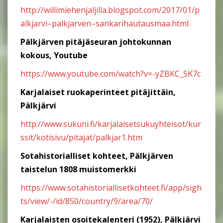
http://willimiehenjaljilla.blogspot.com/2017/01/p
alkjarvi
–
palkjarven
–
sankarihautausmaa.html
Pälkjärven pitäjäseuran johtokunnan
kokous, Youtube
https://www.youtube.com/watch?v=-yZBKC_5K7c
Karjalaiset ruokaperinteet pitäjittäin,
Pälkjärvi
http://www.sukuni.fi/karjalaisetsukuyhteisot/kur
ssit/kotisivu/pitajat/palkjar1.htm
Sotahistorialliset kohteet, Pälkjärven
taistelun 1808 muistomerkki
https://www.sotahistoriallisetkohteet.fi/app/sigh
ts/view/-/id/850/country/9/area/70/
Karjalaisten osoitekalenteri (1952), Pälkjärvi