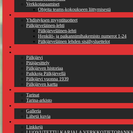
Verkkotapaamiset
Ohjeita teams-kokoukseen liittymisestä
Myyntituotteet
Yhdistyksen myyntituotteet
Pälkjärveläinen-lehti
Pälkjärveläinen-lehti
Henkilö- ja paikannimihakemisto numerot 1-24
Pälkjärveläinen lehden sisällysluettelot
Jäseneksi pitäjäseuraan
Pälkjärvi
Pälkjärvi
Pitäjäesittely
Pälkjärven historiaa
Paikkoja Pälkjärvellä
Pälkjärvi vuonna 1939
Pälkjärven kartta
Tarinat
Tarinat
Tarina-arkisto
Kuvagalleria
Galleria
Lähetä kuvia
Linkkejä
Linkkejä
LUOVUTETTU KARJALA VERKKOTIETOPANKK