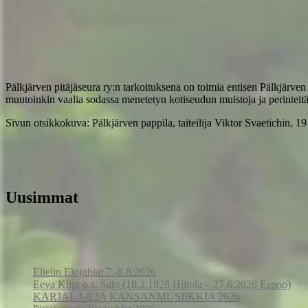
Pälkjärven pitäjäseura ry:n tarkoituksena on toimia entisen Pälkjärven k
muutoinkin vaalia sodassa menetetyn kotiseudun muistoja ja perinteitä
Sivun otsikkokuva: Pälkjärven pappila, taiteilija Viktor Svaetichi
Uusimmat
Elielin Elojuhlat 7.-8.8.2026
Eeva Kilpi o.s. Salo (18.2.1928 Hiitola – 27.6.2026 Espoo)
KARJALAA JA KANSANMUSIIKKIA 2026