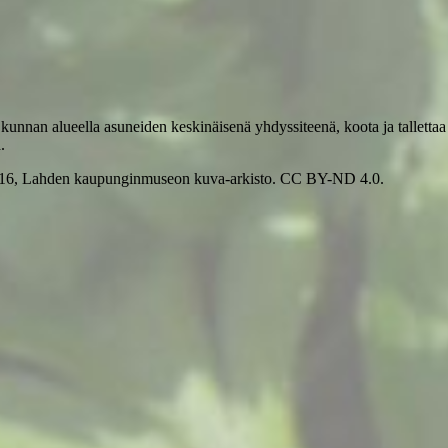
unnan alueella asuneiden keskinäisenä yhdyssiteenä, koota ja tallettaa Pä
.
n, 1916, Lahden kaupunginmuseon kuva-arkisto. CC BY-ND 4.0.