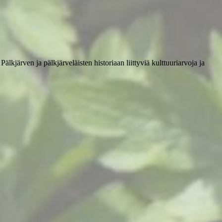
lkjärven ja pälkjärveläisten historiaan liittyviä kulttuuriarvoja ja