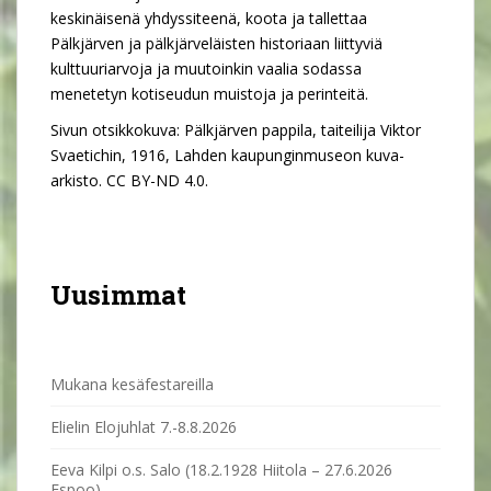
keskinäisenä yhdyssiteenä, koota ja tallettaa
Pälkjärven ja pälkjärveläisten historiaan liittyviä
kulttuuriarvoja ja muutoinkin vaalia sodassa
menetetyn kotiseudun muistoja ja perinteitä.
Sivun otsikkokuva: Pälkjärven pappila, taiteilija Viktor
Svaetichin, 1916, Lahden kaupunginmuseon kuva-
arkisto. CC BY-ND 4.0.
Uusimmat
Mukana kesäfestareilla
Elielin Elojuhlat 7.-8.8.2026
Eeva Kilpi o.s. Salo (18.2.1928 Hiitola – 27.6.2026
Espoo)