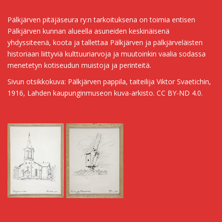
Pälkjärven pitäjäseura ry:n tarkoituksena on toimia entisen
Pälkjärven kunnan alueella asuneiden keskinäisenä
yhdyssiteenä, koota ja tallettaa Pälkjärven ja pälkjärveläisten
historiaan liittyviä kulttuuriarvoja ja muutoinkin vaalia sodassa
menetetyn kotiseudun muistoja ja perinteitä.
Sivun otsikkokuva: Pälkjärven pappila, taiteilija Viktor Svaetichin,
1916, Lahden kaupunginmuseon kuva-arkisto. CC BY-ND 4.0.