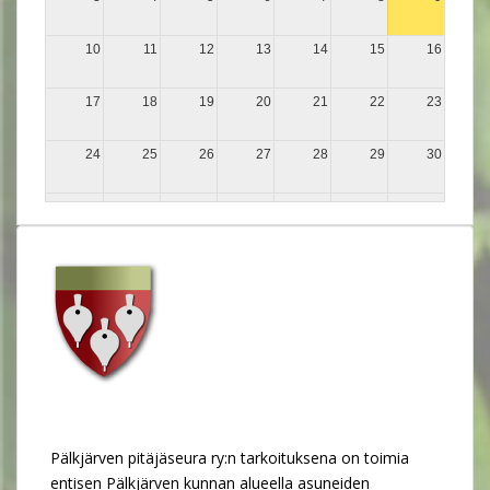
10
11
12
13
14
15
16
17
18
19
20
21
22
23
24
25
26
27
28
29
30
31
1
2
3
4
5
6
Pälkjärven pitäjäseura ry:n tarkoituksena on toimia
entisen Pälkjärven kunnan alueella asuneiden