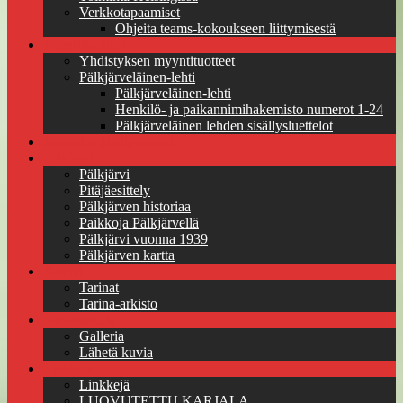
Verkkotapaamiset
Ohjeita teams-kokoukseen liittymisestä
Myyntituotteet
Yhdistyksen myyntituotteet
Pälkjärveläinen-lehti
Pälkjärveläinen-lehti
Henkilö- ja paikannimihakemisto numerot 1-24
Pälkjärveläinen lehden sisällysluettelot
Jäseneksi pitäjäseuraan
Pälkjärvi
Pälkjärvi
Pitäjäesittely
Pälkjärven historiaa
Paikkoja Pälkjärvellä
Pälkjärvi vuonna 1939
Pälkjärven kartta
Tarinat
Tarinat
Tarina-arkisto
Kuvagalleria
Galleria
Lähetä kuvia
Linkkejä
Linkkejä
LUOVUTETTU KARJALA