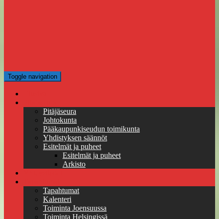
Toggle navigation
Etusivu
Pitäjäseura
Pitäjäseura
Johtokunta
Pääkaupunkiseudun toimikunta
Yhdistyksen säännöt
Esitelmät ja puheet
Esitelmät ja puheet
Arkisto
Yhteystiedot
Tapahtumat
Tapahtumat
Kalenteri
Toiminta Joensuussa
Toiminta Helsingissä