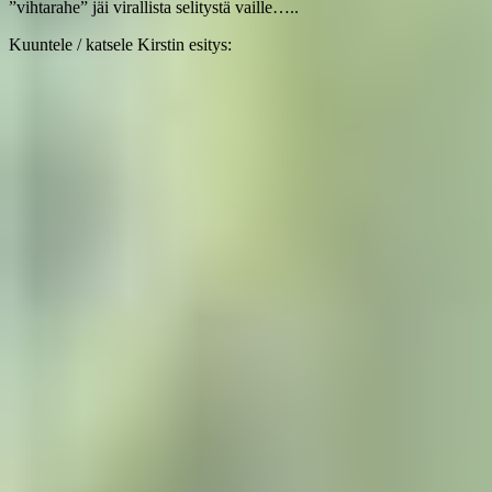
”vihtarahe” jäi virallista selitystä vaille…..
Kuuntele / katsele Kirstin esitys: