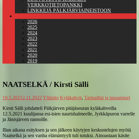
VERKKOTIETOPANKKI
LINKKEJÄ PÄLKJÄRVIAINEISTOON
Jäsenkirjeet
2026
2025
2024
2023
2022
2021
2020
2019
NAATSELKÄ / Kirsti Sälli
19.5.2021
2.11.2022
Ylläpito
Kyläkahvit
,
Tarinaillat ja tapaamiset
Kirsti Sälli johdatteli Pälkjärven pitäjäseuran kyläkahveilla
12.5.2021 kuulijansa esi-isien naurishalmeelle, Jyrkkäpuron varrelle
ja Jänisjärven rannoille.
Illan aikana esityksen ja sen jälkeen käytyjen keskustelujen myötä
Naatselkä ja sen vanha elämäntyyli tuli tutuksi. Ainoastaan käsite