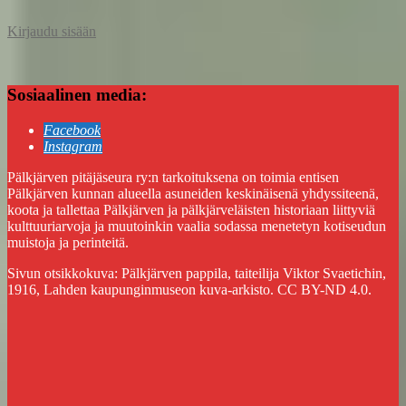
Kirjaudu sisään
Sosiaalinen media:
Facebook
Instagram
Pälkjärven pitäjäseura ry:n tarkoituksena on toimia entisen
Pälkjärven kunnan alueella asuneiden keskinäisenä yhdyssiteenä,
koota ja tallettaa Pälkjärven ja pälkjärveläisten historiaan liittyviä
kulttuuriarvoja ja muutoinkin vaalia sodassa menetetyn kotiseudun
muistoja ja perinteitä.
Sivun otsikkokuva: Pälkjärven pappila, taiteilija Viktor Svaetichin,
1916, Lahden kaupunginmuseon kuva-arkisto. CC BY-ND 4.0.