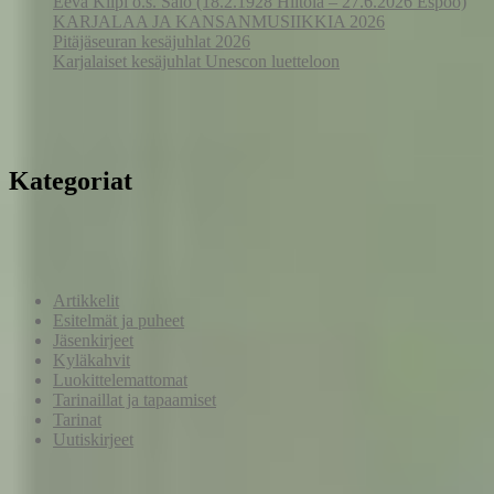
Eeva Kilpi o.s. Salo (18.2.1928 Hiitola – 27.6.2026 Espoo)
KARJALAA JA KANSANMUSIIKKIA 2026
Pitäjäseuran kesäjuhlat 2026
Karjalaiset kesäjuhlat Unescon luetteloon
Kategoriat
Artikkelit
Esitelmät ja puheet
Jäsenkirjeet
Kyläkahvit
Luokittelemattomat
Tarinaillat ja tapaamiset
Tarinat
Uutiskirjeet