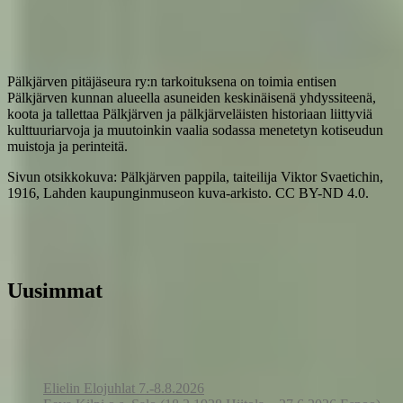
Pälkjärven pitäjäseura ry:n tarkoituksena on toimia entisen
Pälkjärven kunnan alueella asuneiden keskinäisenä yhdyssiteenä,
koota ja tallettaa Pälkjärven ja pälkjärveläisten historiaan liittyviä
kulttuuriarvoja ja muutoinkin vaalia sodassa menetetyn kotiseudun
muistoja ja perinteitä.
Sivun otsikkokuva: Pälkjärven pappila, taiteilija Viktor Svaetichin,
1916, Lahden kaupunginmuseon kuva-arkisto. CC BY-ND 4.0.
Uusimmat
Elielin Elojuhlat 7.-8.8.2026