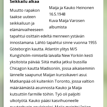
Seikkailu alkaa
Maija ja Kauko Heinonen
Muutto rapakon
16.5.1948
taakse uuteen
Kuva Maija Varosen
seikkailuun ja
albumista
elämänvaiheeseen
tapahtui osittain edeltä menneen ystävän
innostamana. Lähtö tapahtui sinne vuonna 1955
Göteborgin kautta. Atlantin ylitys M/S
Kungsholm-nimisellä laivalla New Yorkiin kesti
yksitoista päivää. Siitä matka jatkui bussilla
Chicagon kautta Madisoniin, jossa aikaisemmin
lännelle saapunut Maijan kurssikaveri asui.
Matkanpää oli kuitenkin Toronto, jossa valtion
määräämästä asunnosta Kauko ja Maija
kutsuttiin farmille töihin. Työ oli paljolti
ulkotyötä. Kauko pääsi kasvihuoneelle