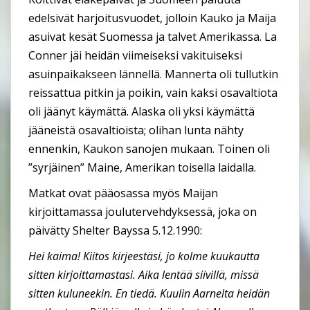
edelsivät harjoitusvuodet, jolloin Kauko ja Maija
asuivat kesät Suomessa ja talvet Amerikassa. La
Conner jäi heidän viimeiseksi vakituiseksi
asuinpaikakseen lännellä. Mannerta oli tullutkin
reissattua pitkin ja poikin, vain kaksi osavaltiota
oli jäänyt käymättä. Alaska oli yksi käymättä
jääneistä osavaltioista; olihan lunta nähty
ennenkin, Kaukon sanojen mukaan. Toinen oli
”syrjäinen” Maine, Amerikan toisella laidalla.
Matkat ovat pääosassa myös Maijan
kirjoittamassa joulutervehdyksessä, joka on
päivätty Shelter Bayssa 5.12.1990:
Hei kaima! Kiitos kirjeestäsi, jo kolme kuukautta
sitten kirjoittamastasi. Aika lentää siivillä, missä
sitten kuluneekin. En tiedä. Kuulin Aarnelta heidän