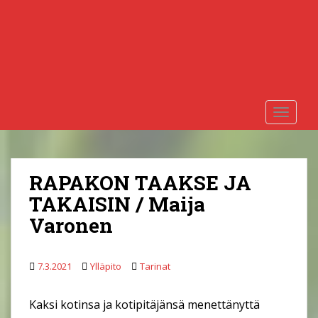
S
k
i
p
t
o
m
TOGGLE
a
i
n
c
RAPAKON TAAKSE JA
o
TAKAISIN / Maija
n
Varonen
t
e
n
7.3.2021
Ylläpito
Tarinat
t
Kaksi kotinsa ja kotipitäjänsä menettänyttä