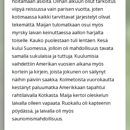
hoitamaan asioita. Olihan alkuun ollut tarkoitus
viipyä reissussa vain parisen vuotta, joten
kotimaassa kaikki tarvittavat järjestelyt olivat
tekemättä. Maijan tulomatkaan osui myös
myrsky laivan keinuttaessa aallon harjalta
toiselle. Kauko puolestaan tuli lentäen. Kesä
kului Suomessa, jolloin oli mahdollisuus tavata
samalla sukulaisia ja tuttuja. Kuulumisia
vaihdettiin Amerikan vuosien aikana myös
kortein ja kirjein, joista jokunen on säilynyt
näihin päiviin saakka. Kolmetoista vuorokautta
kestänyt paluumatka Amerikkaan tapahtui
rahtilaivalla Kotkasta. Maija kertoi oleskelun
laivalla olleen vapaata. Ruokailu oli kapteenin
pöydässä, ja laivalla oli myös
saunomismahdollisuus.