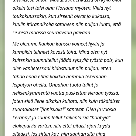
oikein tosi talvi aina Floridaa myöten. Vielä nyt
toukokuussakin, kun sireenit olivat jo kukassa,
kuulin itärannikolla sataneen niin paljon lunta, että
se kesti maassa seuraavaan päivään.
Me olemme Kaukon kanssa voineet hyvin ja
kumpikin tehneet kovasti töitä. Minä olen nyt
kuitenkin suunnitellut jäädä syksyllä työstä pois, kun
olen vanhetessani hidastunut niin paljon, etten
tahdo enää ehtiä kaikkia hommia tekemään
leipätyön ohella. Onpahan tuota tullut jo
nelisenkymmentä vuotta puskettua vieraan työssä,
joten eikö liene aikakin kuitata, niin kuin täkäläiset
suomalaiset ”finniskaksi” sanovat. Olen jo vuosia
kerännyt ja suunnitellut kaikenlaisia ”hobbyja”
eläkepäiviä varten, niin ettei pitäisi ajan käydä
pitkäksi. Jos sitten käy, niin saahan sitä aina