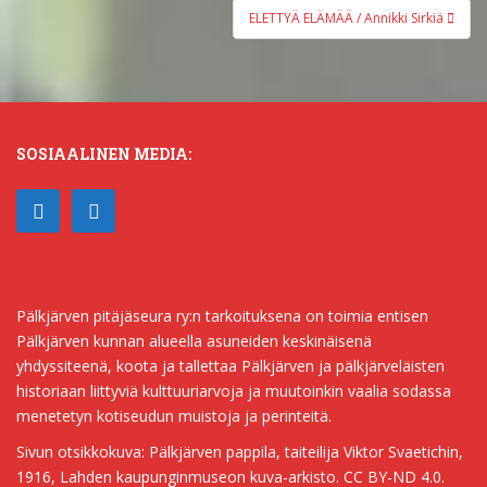
ELETTYÄ ELÄMÄÄ / Annikki Sirkiä
SOSIAALINEN MEDIA:
Pälkjärven pitäjäseura ry:n tarkoituksena on toimia entisen
Pälkjärven kunnan alueella asuneiden keskinäisenä
yhdyssiteenä, koota ja tallettaa Pälkjärven ja pälkjärveläisten
historiaan liittyviä kulttuuriarvoja ja muutoinkin vaalia sodassa
menetetyn kotiseudun muistoja ja perinteitä.
Sivun otsikkokuva: Pälkjärven pappila, taiteilija Viktor Svaetichin,
1916, Lahden kaupunginmuseon kuva-arkisto. CC BY-ND 4.0.