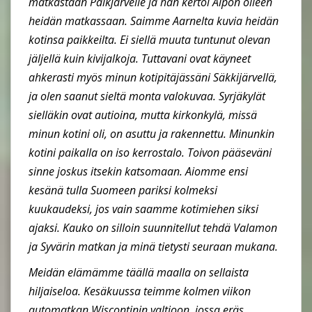
matkastaan Pälkjärvelle ja hän kertoi Alpon olleen
heidän matkassaan. Saimme Aarnelta kuvia heidän
kotinsa paikkeilta. Ei siellä muuta tuntunut olevan
jäljellä kuin kivijalkoja. Tuttavani ovat käyneet
ahkerasti myös minun kotipitäjässäni Säkkijärvellä,
ja olen saanut sieltä monta valokuvaa. Syrjäkylät
sielläkin ovat autioina, mutta kirkonkylä, missä
minun kotini oli, on asuttu ja rakennettu. Minunkin
kotini paikalla on iso kerrostalo. Toivon pääseväni
sinne joskus itsekin katsomaan. Aiomme ensi
kesänä tulla Suomeen pariksi kolmeksi
kuukaudeksi, jos vain saamme kotimiehen siksi
ajaksi. Kauko on silloin suunnitellut tehdä Valamon
ja Syvärin matkan ja minä tietysti seuraan mukana.
Meidän elämämme täällä maalla on sellaista
hiljaiseloa. Kesäkuussa teimme kolmen viikon
automatkan Wiscontinin valtioon, jossa eräs