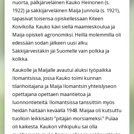
nuorta, pälkjärveläinen Kauko Heinonen (s.
1922) ja säkkijärveläinen Maija Junnola (s. 1921),
tapasivat toisensa opiskellessaan Kiteen
Koivikolla. Kauko kävi siellä maamieskoulua ja
Maija opiskeli agronomiksi. Heillä molemmilla oli
edessään sodan jälkeen uusi alku.
Säkkijärvestäkin jäi Suomelle vain polkka ja
kolkka.
Kaukolle ja Maijalle avautui aluksi työpaikka
Ilomantsissa, jossa Kauko toimi kunnan
tilanhoitajana ja Maija Ilomantsin yhteislyseon
opettajana opettaen maantietoa ja
luonnontieteitä. Ilomantsissa tanssittiin myös
heidän häitään keväällä 1948. Maijaa oli kutsuttu
tuolloin leikkisästi ”pitäjän morsiameksi.” Pulaa
oli kaikesta. Kaukon vihkipuku sai olla