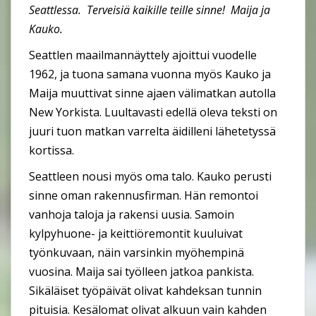
Seattlessa. Terveisiä kaikille teille sinne! Maija ja
Kauko.
Seattlen maailmannäyttely ajoittui vuodelle
1962, ja tuona samana vuonna myös Kauko ja
Maija muuttivat sinne ajaen välimatkan autolla
New Yorkista. Luultavasti edellä oleva teksti on
juuri tuon matkan varrelta äidilleni lähetetyssä
kortissa.
Seattleen nousi myös oma talo. Kauko perusti
sinne oman rakennusfirman. Hän remontoi
vanhoja taloja ja rakensi uusia. Samoin
kylpyhuone- ja keittiöremontit kuuluivat
työnkuvaan, näin varsinkin myöhempinä
vuosina. Maija sai työlleen jatkoa pankista.
Sikäläiset työpäivät olivat kahdeksan tunnin
pituisia. Kesälomat olivat alkuun vain kahden