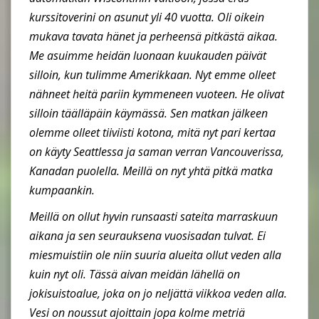
kurssitoverini on asunut yli 40 vuotta. Oli oikein
mukava tavata hänet ja perheensä pitkästä aikaa.
Me asuimme heidän luonaan kuukauden päivät
silloin, kun tulimme Amerikkaan. Nyt emme olleet
nähneet heitä pariin kymmeneen vuoteen. He olivat
silloin täälläpäin käymässä. Sen matkan jälkeen
olemme olleet tiiviisti kotona, mitä nyt pari kertaa
on käyty Seattlessa ja saman verran Vancouverissa,
Kanadan puolella. Meillä on nyt yhtä pitkä matka
kumpaankin.
Meillä on ollut hyvin runsaasti sateita marraskuun
aikana ja sen seurauksena vuosisadan tulvat. Ei
miesmuistiin ole niin suuria alueita ollut veden alla
kuin nyt oli. Tässä aivan meidän lähellä on
jokisuistoalue, joka on jo neljättä viikkoa veden alla.
Vesi on noussut ajoittain jopa kolme metriä