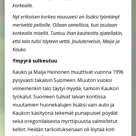
korkealle.
Nyt erikoisen korkea nousuvesi on lisäksi työntänyt
merivettä pelloille. Ollaan onnellisia, kun asutaan
korkealla mäellä. Tuntuu ihan kauhealta ajatellakin,
että talo tulisi täyteen vettä. Jouluterveisin, Maija ja
Kauko
Ympyrä sulkeutuu
Kauko ja Maija Heinonen muuttivat vuonna 1996
pysyvästi takaisin Suomeen. Muuton vuoksi
viimeinenkin talo täytyi myydä, samoin Kaukon
työkalut. Suomeen tulivat laivan kontissa
muutamien huonekalujen lisäksi vain auto ja
Kaukon käsityönä tekemät punapuiset pöydät
sekä oregonilaisesta myrttipuusta valmistetut
kellot. Heidän tarkoituksenaan oli löytää koti