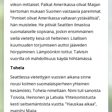
viikon mittaiset. Palkat Amerikassa olivat Maijan
kertoman mukaan Suomen vastaavia paremmat.
”Ihmiset olivat Amerikassa valtavan ystävällisiä”,
hän muistelee. He pitivät Seattlen ilmastoa
suomalaiselle sopivana, joskin ensimmäinen
siellä vietetty kesä oli helteinen. Liiallisen
kuumuuden torjumiseen auttoi jääveden
hörppiminen. Lämpöönkin tottui. Talvisin
vuorilla oli mahdollisuus käydä hiihtämässä.
Tohela
Seattlessa vietettyjen vuosien aikana sinne
nousi kolmen suomalaisperheen yhteinen
kesämökki, Tohela-nimeltään. Nimi tuli sanoista
Toivola, Heinonen ja Latvala. Yhteisomistusta
kesti seitsemäntoista vuotta. ”Hauskaa aikaa”,
mainitsi Maija.