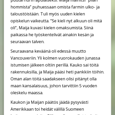
puutarhurin apulaiseksi. Maija mainitsi ”piian
hommista” puhuessaan omista farmin ulko- ja
taloustöistään. Tuli myös uuden kielen
opiskelun vaikeutta. ”Se kieli nyt alkuun oli mitä
oli”, Maija kuvasi kielen omaksumista. Siinä
paikassa he työskentelivät ainakin kesän ja
seuraavan talven.
Seuraavana keväänä oli edessä muutto
Vancouveriin. Yli kolmen vuorokauden junassa
istumisen jälkeen oltiin perillä. Kauko sai töitä
rakennuksilla, ja Maija pääsi heti pankkiin töihin.
Oman alan töitä saadakseen olisi pitänyt olla
maan kansalaisuus, johon tarvittiin 5 vuoden
oleskelu maassa.
Kaukon ja Maijan päätös jäädä pysyvästi
Amerikkaan toi heidät välillä Suomeen