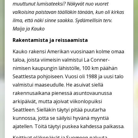
muuttunut lumisateeksi? Näkyvät nuo vuoret
valkoisina paistavan täälläkin tänään, kun oli kirkas
ilma, että näki sinne saakka. Sydämellisin terv.
Maija ja Kauko
Rakentamista ja reissaamista
Kauko rakensi Amerikan vuosinaan kolme omaa
taloa, joista viimeisin valmistui La Conner-
nimisen kaupungin lähistölle, 100 km päähän
Seattlesta pohjoiseen. Vuosi oli 1988 ja uusi talo
valmistui maaseudulle. He asuivat siellä
rakennusaikana pienessä asuntovaunussa
arkipäivät, mutta ajoivat viikonlopuiksi
Seattleen. Sielläkin täytyi pitää puutarha
kunnossa, jotta se säilyisi hyvänä myyntiä
ajatellen. Töitä täytyi puskea kahdessa paikassa.
Koittivat eläkepäivät ja Suomeen paluuta