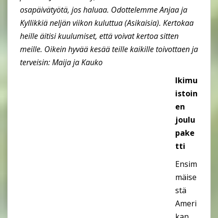
osapäivätyötä, jos haluaa. Odottelemme Anjaa ja
Kyllikkiä neljän viikon kuluttua (Asikaisia). Kertokaa
heille äitisi kuulumiset, että voivat kertoa sitten
meille. Oikein hyvää kesää teille kaikille toivottaen ja
terveisin: Maija ja Kauko
Ikimu
istoin
en
joulu
pake
tti
Ensim
mäise
stä
Ameri
kan