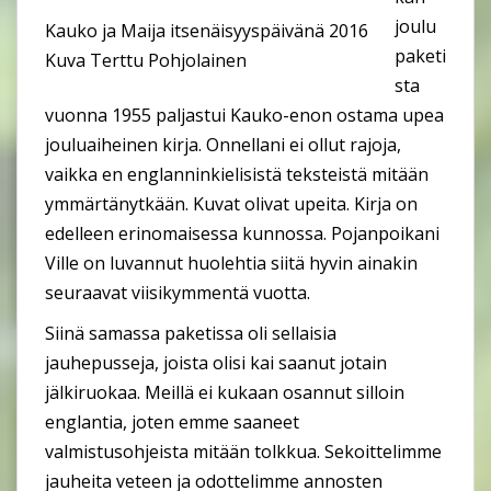
joulu
Kauko ja Maija itsenäisyyspäivänä 2016
paketi
Kuva Terttu Pohjolainen
sta
vuonna 1955 paljastui Kauko-enon ostama upea
jouluaiheinen kirja. Onnellani ei ollut rajoja,
vaikka en englanninkielisistä teksteistä mitään
ymmärtänytkään. Kuvat olivat upeita. Kirja on
edelleen erinomaisessa kunnossa. Pojanpoikani
Ville on luvannut huolehtia siitä hyvin ainakin
seuraavat viisikymmentä vuotta.
Siinä samassa paketissa oli sellaisia
jauhepusseja, joista olisi kai saanut jotain
jälkiruokaa. Meillä ei kukaan osannut silloin
englantia, joten emme saaneet
valmistusohjeista mitään tolkkua. Sekoittelimme
jauheita veteen ja odottelimme annosten