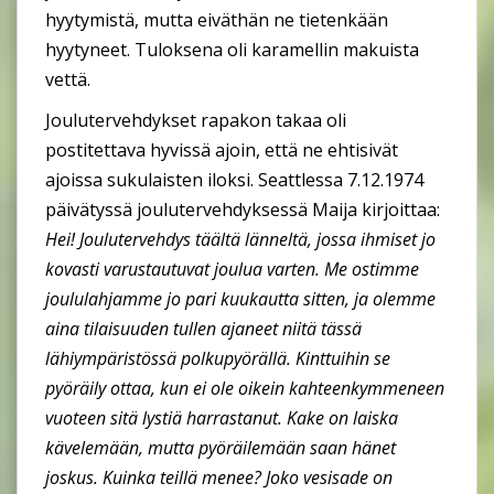
hyytymistä, mutta eiväthän ne tietenkään
hyytyneet. Tuloksena oli karamellin makuista
vettä.
Joulutervehdykset rapakon takaa oli
postitettava hyvissä ajoin, että ne ehtisivät
ajoissa sukulaisten iloksi. Seattlessa 7.12.1974
päivätyssä joulutervehdyksessä Maija kirjoittaa:
Hei! Joulutervehdys täältä länneltä, jossa ihmiset jo
kovasti varustautuvat joulua varten. Me ostimme
joululahjamme jo pari kuukautta sitten, ja olemme
aina tilaisuuden tullen ajaneet niitä tässä
lähiympäristössä polkupyörällä. Kinttuihin se
pyöräily ottaa, kun ei ole oikein kahteenkymmeneen
vuoteen sitä lystiä harrastanut. Kake on laiska
kävelemään, mutta pyöräilemään saan hänet
joskus. Kuinka teillä menee? Joko vesisade on