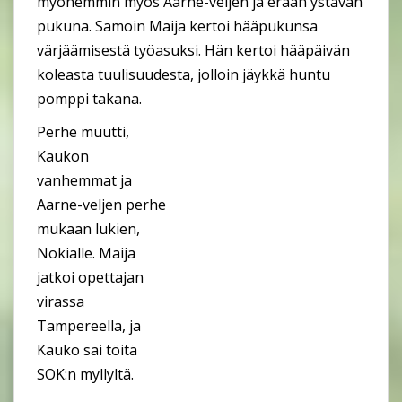
myöhemmin myös Aarne-veljen ja erään ystävän
pukuna. Samoin Maija kertoi hääpukunsa
värjäämisestä työasuksi. Hän kertoi hääpäivän
koleasta tuulisuudesta, jolloin jäykkä huntu
pomppi takana.
Perhe muutti,
Kaukon
vanhemmat ja
Aarne-veljen perhe
mukaan lukien,
Nokialle. Maija
jatkoi opettajan
virassa
Tampereella, ja
Kauko sai töitä
SOK:n myllyltä.