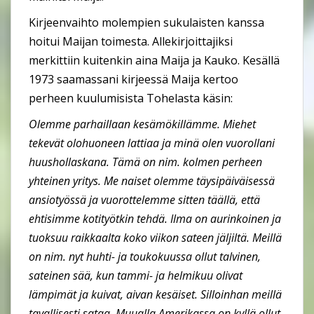
Kirjeenvaihto molempien sukulaisten kanssa
hoitui Maijan toimesta. Allekirjoittajiksi
merkittiin kuitenkin aina Maija ja Kauko. Kesällä
1973 saamassani kirjeessä Maija kertoo
perheen kuulumisista Tohelasta käsin:
Olemme parhaillaan kesämökillämme. Miehet
tekevät olohuoneen lattiaa ja minä olen vuorollani
huushollaskana. Tämä on nim. kolmen perheen
yhteinen yritys. Me naiset olemme täysipäiväisessä
ansiotyössä ja vuorottelemme sitten täällä, että
ehtisimme kotityötkin tehdä. Ilma on aurinkoinen ja
tuoksuu raikkaalta koko viikon sateen jäljiltä. Meillä
on nim. nyt huhti- ja toukokuussa ollut talvinen,
sateinen sää, kun tammi- ja helmikuu olivat
lämpimät ja kuivat, aivan kesäiset. Silloinhan meillä
tavallisesti sataa. Muualla Amerikassa on kyllä ollut