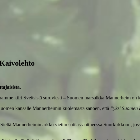
aivolehto
ajaisista.
amme kiiri Sveitsistä suruviesti – Suomen marsalkka Mannerheim on k
a Suomen kansalle Mannerheimin kuolemasta sanoen, että
”yksi Suomen h
ieltä Mannerheimin arkku vietiin sotilassaattueessa Suurkirkkoon, joss