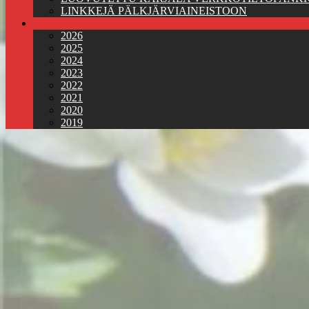
LINKKEJÄ PÄLKJÄRVIAINEISTOON
Jäsenkirjeet
2026
2025
2024
2023
2022
2021
2020
2019