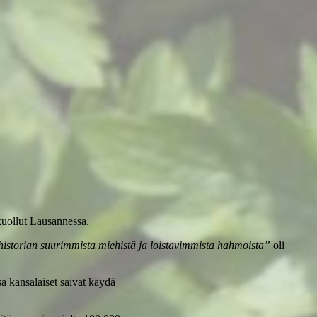
uollut Lausannessa.
istorian suurimmista miehistä ja loistavimmista hahmoista”
oli
a kansalaiset saivat käydä