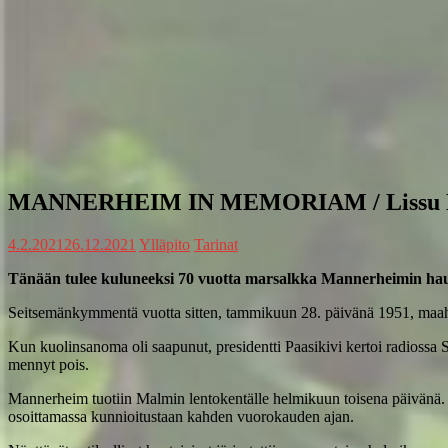
MANNERHEIM IN MEMORIAM / Lissu K
4.2.2021
26.12.2021
Ylläpito
Tarinat
Tänään tulee kuluneeksi 70 vuotta marsalkka Mannerheimin haut
Seitsemänkymmentä vuotta sitten, tammikuun 28. päivänä 1951, maah
Kun kuolinsanoma oli saapunut, presidentti Paasikivi kertoi radioss
mennyt pois.
Mannerheim tuotiin Malmin lentokentälle helmikuun toisena päivänä. S
osoittamassa kunnioitustaan kahden vuorokauden ajan.