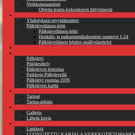
Verkkotapaamiset
Ohjeita teams-kokoukseen liittymisestä
Myyntituotteet
Yhdistyksen myyntituotteet
Pälkjärveläinen-lehti
Pälkjärveläinen-lehti
Henkilö- ja paikannimihakemisto numerot 1-24
Pälkjärveläinen lehden sisällysluettelot
Jäseneksi pitäjäseuraan
Pälkjärvi
Pälkjärvi
Pitäjäesittely
Pälkjärven historiaa
Paikkoja Pälkjärvellä
Pälkjärvi vuonna 1939
Pälkjärven kartta
Tarinat
Tarinat
Tarina-arkisto
Kuvagalleria
Galleria
Lähetä kuvia
Linkkejä
Linkkejä
LUOVUTETTU KARJALA VERKKOTIETOPANKK