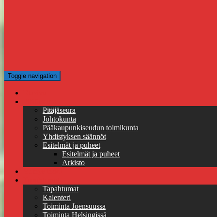
Toggle navigation
Etusivu
Pitäjäseura
Pitäjäseura
Johtokunta
Pääkaupunkiseudun toimikunta
Yhdistyksen säännöt
Esitelmät ja puheet
Esitelmät ja puheet
Arkisto
Yhteystiedot
Tapahtumat
Tapahtumat
Kalenteri
Toiminta Joensuussa
Toiminta Helsingissä