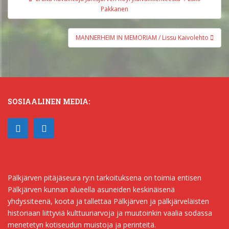
selaus
Pakkanen
MANNERHEIM IN MEMORIAM / Lissu Kaivolehto
SOSIAALINEN MEDIA:
Pälkjärven pitäjäseura ry:n tarkoituksena on toimia entisen
Pälkjärven kunnan alueella asuneiden keskinäisenä
yhdyssiteenä, koota ja tallettaa Pälkjärven ja pälkjärveläisten
historiaan liittyviä kulttuuriarvoja ja muutoinkin vaalia sodassa
menetetyn kotiseudun muistoja ja perinteitä.