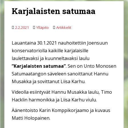
Karjalaisten satumaa
2.2.2021
Ylläpito
Artikkelit
Lauantaina 30.1.2021 nauhoitettiin Joensuun
konservatoriolla kaikille karjalaisille
laulettavaksi ja kuunneltavaksi laulu
”Karjalaisten satumaa”
. Sen on Unto Monosen
Satumaatangon säveleen sanoittanut Hannu
Musakka ja sovittanut Liisa Karhu.
Videolla esiintyvät Hannu Musakka laulu, Timo
Hacklin harmonikka ja Liisa Karhu viulu.
Äänentoisto Karin Komppikorjaamo ja kuvaus
Matti Holopainen.