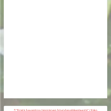
Artikkelien
”Eräitä havaintoja Jänisjärven höyrylaivaliikenteestä” / Esko