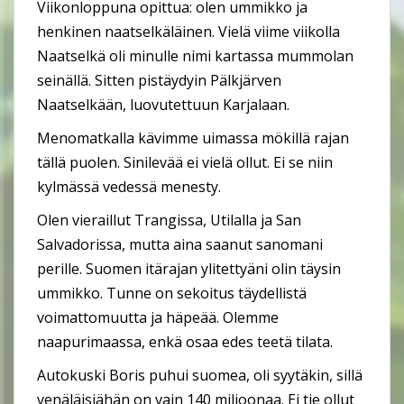
Viikonloppuna opittua: olen ummikko ja
henkinen naatselkäläinen. Vielä viime viikolla
Naatselkä oli minulle nimi kartassa mummolan
seinällä. Sitten pistäydyin Pälkjärven
Naatselkään, luovutettuun Karjalaan.
Menomatkalla kävimme uimassa mökillä rajan
tällä puolen. Sinilevää ei vielä ollut. Ei se niin
kylmässä vedessä menesty.
Olen vieraillut Trangissa, Utilalla ja San
Salvadorissa, mutta aina saanut sanomani
perille. Suomen itärajan ylitettyäni olin täysin
ummikko. Tunne on sekoitus täydellistä
voimattomuutta ja häpeää. Olemme
naapurimaassa, enkä osaa edes teetä tilata.
Autokuski Boris puhui suomea, oli syytäkin, sillä
venäläisiähän on vain 140 miljoonaa. Ei tie ollut