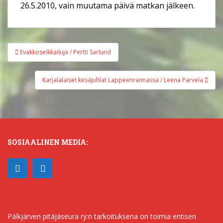
26.5.2010, vain muutama päivä matkan jälkeen.
Artikkelien
Evakkoseikkailuja / Pertti Sarlund
selaus
Karjalalaiset kesäjuhlat Lappeenrannassa / Leena Parvela
SOSIAALINEN MEDIA:
Pälkjärven pitäjäseura ry:n tarkoituksena on toimia entisen