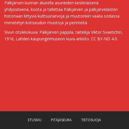
Pälkjärven kunnan alueella asuneiden keskinäisenä
yhdyssiteenä, koota ja tallettaa Pälkjärven ja pälkjärveläisten
historiaan liittyviä kulttuuriarvoja ja muutoinkin vaalia sodassa
menetetyn kotiseudun muistoja ja perinteitä.
Sivun otsikkokuva: Pälkjärven pappila, taiteilija Viktor Svaetichin,
1916, Lahden kaupunginmuseon kuva-arkisto. CC BY-ND 4.0.
ETUSIVU
PITÄJÄSEURA
TIETOSUOJA