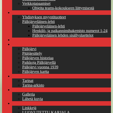
Verkkotapaamiset
Ohjeita teams-kokoukseen liittymisestä
Myyntituotteet
Yhdistyksen myyntituotteet
Pälkjärveläinen-lehti
Pälkjärveläinen-lehti
Henkilö- ja paikannimihakemisto numerot 1-24
Pälkjärveläinen lehden sisällysluettelot
Jäseneksi pitäjäseuraan
Pälkjärvi
Pälkjärvi
Pitäjäesittely
Pälkjärven historiaa
Paikkoja Pälkjärvellä
Pälkjärvi vuonna 1939
Pälkjärven kartta
Tarinat
Tarinat
Tarina-arkisto
Kuvagalleria
Galleria
Lähetä kuvia
Linkkejä
Linkkejä
LUOVUTETTU KARJALA