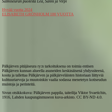
Salmiseuran puolesta Lea, Sanni ja Virpi
Artikkelien
Hyvää vuotta 2024
ELISABETH GRÖNHOLM 100 VUOTTA
selaus
Pälkjärven pitäjäseura ry:n tarkoituksena on toimia entisen
Pälkjärven kunnan alueella asuneiden keskinäisenä yhdyssiteenä,
koota ja tallettaa Pälkjärven ja pälkjärveläisten historiaan liittyviä
kulttuuriarvoja ja muutoinkin vaalia sodassa menetetyn kotiseudun
muistoja ja perinteitä.
Sivun otsikkokuva: Pälkjärven pappila, taiteilija Viktor Svaetichin,
1916, Lahden kaupunginmuseon kuva-arkisto. CC BY-ND 4.0.