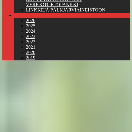
VERKKOTIETOPANKKI
LINKKEJÄ PÄLKJÄRVIAINEISTOON
Jäsenkirjeet
2026
2025
2024
2023
2022
2021
2020
2019