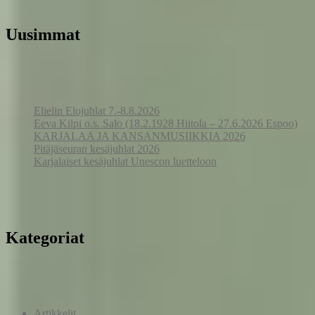
Uusimmat
Elielin Elojuhlat 7.-8.8.2026
Eeva Kilpi o.s. Salo (18.2.1928 Hiitola – 27.6.2026 Espoo)
KARJALAA JA KANSANMUSIIKKIA 2026
Pitäjäseuran kesäjuhlat 2026
Karjalaiset kesäjuhlat Unescon luetteloon
Kategoriat
Artikkelit