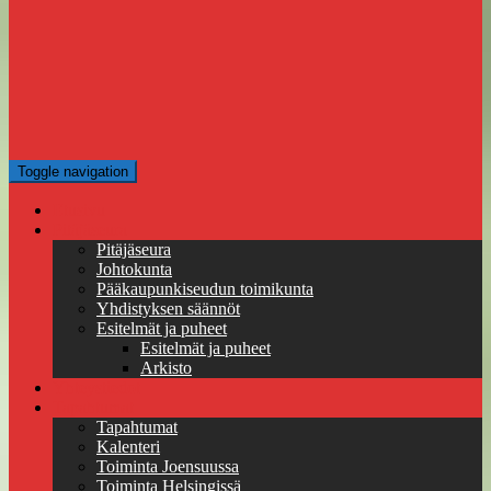
Toggle navigation
Etusivu
Pitäjäseura
Pitäjäseura
Johtokunta
Pääkaupunkiseudun toimikunta
Yhdistyksen säännöt
Esitelmät ja puheet
Esitelmät ja puheet
Arkisto
Yhteystiedot
Tapahtumat
Tapahtumat
Kalenteri
Toiminta Joensuussa
Toiminta Helsingissä