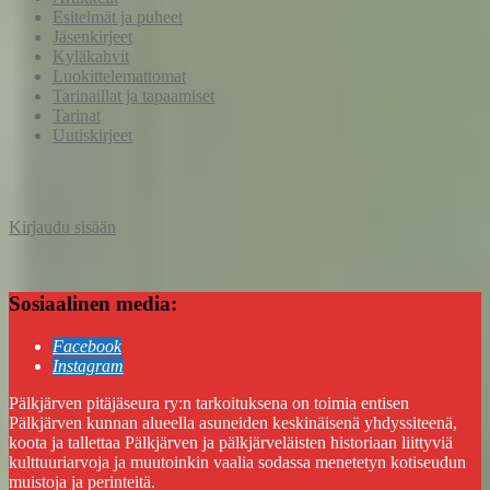
Esitelmät ja puheet
Jäsenkirjeet
Kyläkahvit
Luokittelemattomat
Tarinaillat ja tapaamiset
Tarinat
Uutiskirjeet
Kirjaudu sisään
Sosiaalinen media:
Facebook
Instagram
Pälkjärven pitäjäseura ry:n tarkoituksena on toimia entisen
Pälkjärven kunnan alueella asuneiden keskinäisenä yhdyssiteenä,
koota ja tallettaa Pälkjärven ja pälkjärveläisten historiaan liittyviä
kulttuuriarvoja ja muutoinkin vaalia sodassa menetetyn kotiseudun
muistoja ja perinteitä.