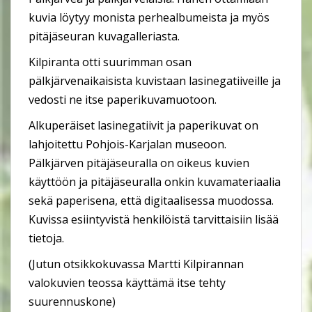
kuvia löytyy monista perhealbumeista ja myös
pitäjäseuran kuvagalleriasta.
Kilpiranta otti suurimman osan
pälkjärvenaikaisista kuvistaan lasinegatiiveille ja
vedosti ne itse paperikuvamuotoon.
Alkuperäiset lasinegatiivit ja paperikuvat on
lahjoitettu Pohjois-Karjalan museoon.
Pälkjärven pitäjäseuralla on oikeus kuvien
käyttöön ja pitäjäseuralla onkin kuvamateriaalia
sekä paperisena, että digitaalisessa muodossa.
Kuvissa esiintyvistä henkilöistä tarvittaisiin lisää
tietoja.
(Jutun otsikkokuvassa Martti Kilpirannan
valokuvien teossa käyttämä itse tehty
suurennuskone)