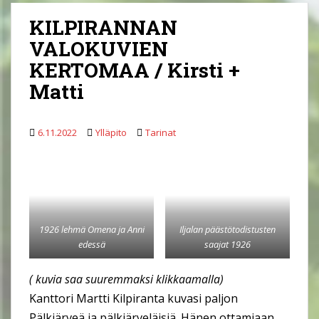
KILPIRANNAN
VALOKUVIEN
KERTOMAA / Kirsti +
Matti
6.11.2022
Ylläpito
Tarinat
1926 lehmä Omena ja Anni
Iljalan päästötodistusten
edessä
saajat 1926
( kuvia saa suuremmaksi klikkaamalla)
Kanttori Martti Kilpiranta kuvasi paljon
Pälkjärveä ja pälkjärveläisiä. Hänen ottamiaan