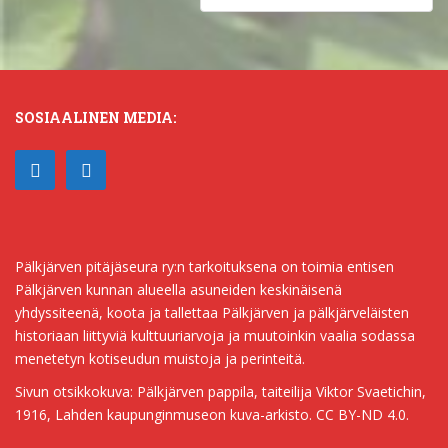
i
4
k
a
j
ä
r
v
SOSIAALINEN MEDIA:
i
1
9
3
2
Pälkjärven pitäjäseura ry:n tarkoituksena on toimia entisen
Pälkjärven kunnan alueella asuneiden keskinäisenä
yhdyssiteenä, koota ja tallettaa Pälkjärven ja pälkjärveläisten
historiaan liittyviä kulttuuriarvoja ja muutoinkin vaalia sodassa
menetetyn kotiseudun muistoja ja perinteitä.
Sivun otsikkokuva: Pälkjärven pappila, taiteilija Viktor Svaetichin,
1916, Lahden kaupunginmuseon kuva-arkisto. CC BY-ND 4.0.