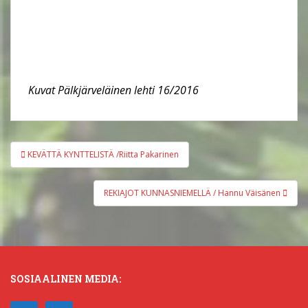
Kuvat Pälkjärveläinen lehti 16/2016
Artikkelien
KEVÄTTÄ KYNTTELISTÄ /Riitta Pakarinen
selaus
REKIAJOT KUNNASNIEMELLÄ / Hannu Väisänen
SOSIAALINEN MEDIA: