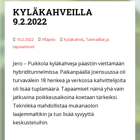
KYLÄKAHVEILLA
9.2.2022
,
10.2.2022
Ylläpito
Kyläkahvit
Tarinaillat ja
tapaamiset
Jero – Puikkola kyläkahveja päästiin viettämään
hybriditunnelmissa. Paikanpäällä Joensuussa oli
turvavälein 18 henkeä ja verkossa kahvittelijoita
oli lisää tuplamäärä. Tapaamiset näinä yhä vain
jatkuvina poikkeusaikoina koetaan tärkeiksi.
Tekniikka mahdollistaa mukanaolon
laajemmaltikin ja tuo lisää syvyyttä
keskusteluihin.