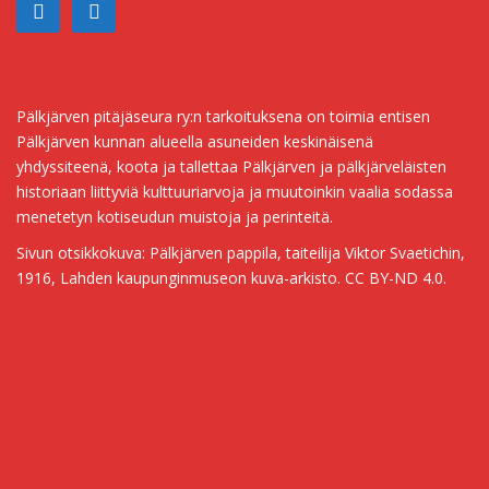
Pälkjärven pitäjäseura ry:n tarkoituksena on toimia entisen
Pälkjärven kunnan alueella asuneiden keskinäisenä
yhdyssiteenä, koota ja tallettaa Pälkjärven ja pälkjärveläisten
historiaan liittyviä kulttuuriarvoja ja muutoinkin vaalia sodassa
menetetyn kotiseudun muistoja ja perinteitä.
Sivun otsikkokuva: Pälkjärven pappila, taiteilija Viktor Svaetichin,
1916, Lahden kaupunginmuseon kuva-arkisto. CC BY-ND 4.0.