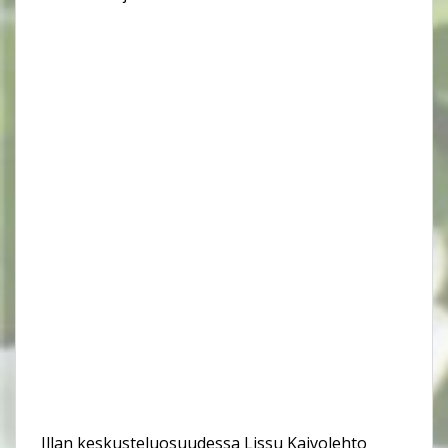
Illan keskusteluosuudessa Lissu Kaivolehto