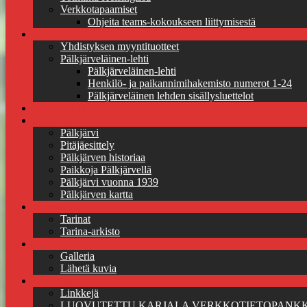
Verkkotapaamiset
Ohjeita teams-kokoukseen liittymisestä
Myyntituotteet
Yhdistyksen myyntituotteet
Pälkjärveläinen-lehti
Pälkjärveläinen-lehti
Henkilö- ja paikannimihakemisto numerot 1-24
Pälkjärveläinen lehden sisällysluettelot
Jäseneksi pitäjäseuraan
Pälkjärvi
Pälkjärvi
Pitäjäesittely
Pälkjärven historiaa
Paikkoja Pälkjärvellä
Pälkjärvi vuonna 1939
Pälkjärven kartta
Tarinat
Tarinat
Tarina-arkisto
Kuvagalleria
Galleria
Lähetä kuvia
Linkkejä
Linkkejä
LUOVUTETTU KARJALA VERKKOTIETOPANKK