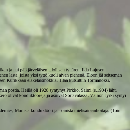
kan ja nai pälkjärveläisen talollisen tyttären, Iida Lajusen
en lasta, joista yksi tyttö kuoli aivan pienenä. Eloon jäi seitsemän
elleen Kurikkaan eläkeläismökkiä. Tilaa kutsuttiin Tormanoksi.
an postia. Heillä oli 1928 syntynyt Pirkko. Saimi (s.1904) lähti
ero olivat konduktöörejä ja asuivat Sortavalassa. Väinön Jyrki syntyi
ihdemies, Martista konduktööri ja Toinista mielisairaanhoitaja. (Toini