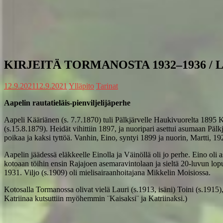
KIRJEITÄ TORMANOSTA 1932–1936 / Le
12.9.2021
12.9.2021
Ylläpito
Tarinat
Aapelin rautatieläis-pienviljelijäperhe
Aapeli Kääriänen (s. 7.7.1870) tuli Pälkjärvelle Haukivuorelta 1895 Karj
(s.15.8.1879). Heidät vihittiin 1897, ja nuoripari asettui asumaan Päl
poikaa ja kaksi tyttöä. Vanhin, Eino, syntyi 1899 ja nuorin, Martti, 19
Aapelin jäädessä eläkkeelle Einolla ja Väinöllä oli jo perhe. Eino ol
kotoaan töihin ensin Rajajoen asemaravintolaan ja sieltä 20-luvun lop
1931. Viljo (s.1909) oli mielisairaanhoitajana Mikkelin Moisiossa.
Kotosalla Tormanossa olivat vielä Lauri (s.1913, isäni) Toini (s.1915), 
Katriinaa kutsuttiin myöhemmin ¨Kaisaksi¨ ja Katriinaksi.)