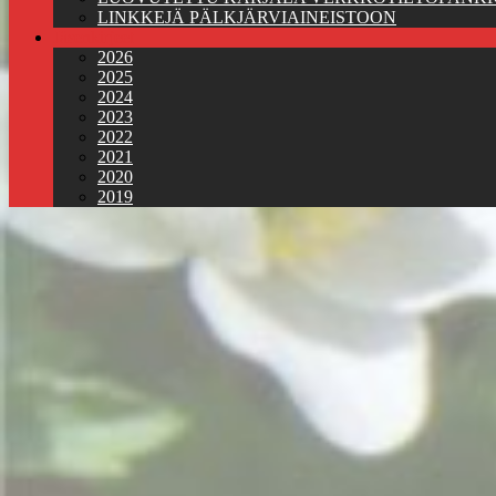
LINKKEJÄ PÄLKJÄRVIAINEISTOON
Jäsenkirjeet
2026
2025
2024
2023
2022
2021
2020
2019