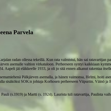
ena Parvela
alan radan ollessa tekeillä. Kun rata valmistui, hän sai ratavartijan pai
kjärven asemalle valtion virkataloon. Perheeseen syntyi kaikkiaan kymmen
24. Aapeli jäi eläkkeelle 1933, ja oli jo sitä ennen alkanut rakentaa its
i asemamiehenä Pälkjärven asemalla, ja hänen vaimonsa, Helmi, hoiti asem
ulla sisäköksi SOK:n johtaja Korhosen perheeseen Viipuriin. Väinö ja E
Pauli (s.1919) ja Martti (s. 1924). Laurista tuli ratavartija, Paulista va