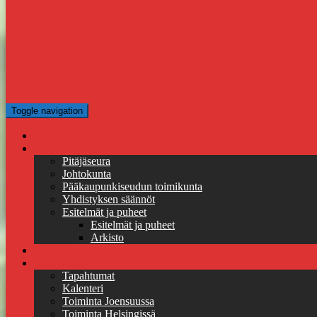
Toggle navigation
Etusivu
Pitäjäseura
Pitäjäseura
Johtokunta
Pääkaupunkiseudun toimikunta
Yhdistyksen säännöt
Esitelmät ja puheet
Esitelmät ja puheet
Arkisto
Yhteystiedot
Tapahtumat
Tapahtumat
Kalenteri
Toiminta Joensuussa
Toiminta Helsingissä