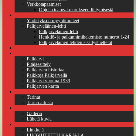
Verkkotapaamiset
Ohjeita teams-kokoukseen liittymisestä
Myyntituotteet
Yhdistyksen myyntituotteet
Pälkjärveläinen-lehti
Pälkjärveläinen-lehti
Henkilö- ja paikannimihakemisto numerot 1-24
Pälkjärveläinen lehden sisällysluettelot
Jäseneksi pitäjäseuraan
Pälkjärvi
Pälkjärvi
Pitäjäesittely
Pälkjärven historiaa
Paikkoja Pälkjärvellä
Pälkjärvi vuonna 1939
Pälkjärven kartta
Tarinat
Tarinat
Tarina-arkisto
Kuvagalleria
Galleria
Lähetä kuvia
Linkkejä
Linkkejä
LUOVUTETTU KARJALA