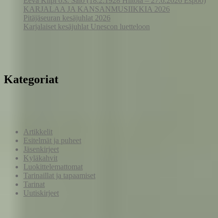
Eeva Kilpi o.s. Salo (18.2.1928 Hiitola – 27.6.2026 Espoo)
KARJALAA JA KANSANMUSIIKKIA 2026
Pitäjäseuran kesäjuhlat 2026
Karjalaiset kesäjuhlat Unescon luetteloon
Kategoriat
Artikkelit
Esitelmät ja puheet
Jäsenkirjeet
Kyläkahvit
Luokittelemattomat
Tarinaillat ja tapaamiset
Tarinat
Uutiskirjeet