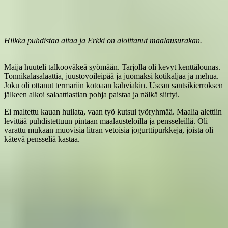
Hilkka puhdistaa aitaa ja Erkki on aloittanut maalausurakan.
Maija huuteli talkooväkeä syömään. Tarjolla oli kevyt kenttälounas.
Tonnikalasalaattia, juustovoileipää ja juomaksi kotikaljaa ja mehua.
Joku oli ottanut termariin kotoaan kahviakin. Usean santsikierroksen
jälkeen alkoi salaattiastian pohja paistaa ja nälkä siirtyi.
Ei maltettu kauan huilata, vaan työ kutsui työryhmää. Maalia alettiin
levittää puhdistettuun pintaan maalausteloilla ja pensseleillä. Oli
varattu mukaan muovisia litran vetoisia jogurttipurkkeja, joista oli
kätevä pensseliä kastaa.