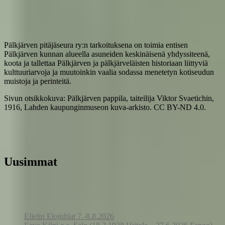
Pälkjärven pitäjäseura ry:n tarkoituksena on toimia entisen
Pälkjärven kunnan alueella asuneiden keskinäisenä yhdyssiteenä,
koota ja tallettaa Pälkjärven ja pälkjärveläisten historiaan liittyviä
kulttuuriarvoja ja muutoinkin vaalia sodassa menetetyn kotiseudun
muistoja ja perinteitä.
Sivun otsikkokuva: Pälkjärven pappila, taiteilija Viktor Svaetichin,
1916, Lahden kaupunginmuseon kuva-arkisto. CC BY-ND 4.0.
Uusimmat
Elielin Elojuhlat 7.-8.8.2026