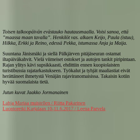
Toisen talkoopäivän evästauko hautausmaalla. Voisi sanoa, että
”maassa maan tavalla”. Henkilöt vas. alkaen Keijo, Paula (istuu),
Hilkka, Erkki ja Reino, edessä Pekka, istumassa Anja ja Maija.
Suuntana Jänismäki ja siellä Pälkjärven pitäjäseuran ostamat
iltapäiväkahvit. Vielä viimeiset ostokset ja autojen tankit piripintaan.
Rajan ylitys kävi supsikkaasti, ehdittiin ennen kuopiolaisten
turistibussia rajatarkastukseen. Työkalut ja tyhjät maaliastiat eivät
herättäneet ihmetystä Venäjän rajaviranomaisissa. Takaisin kotiin
hyvää suomalaista tietä.
Jutun kuvat Jaakko Jormanainen
Artikkelien
Lahja Mariaa muistellen / Riitta Pakarinen
Luontoretki Karjalaan 10-11.6.2017 / Leena Parvela
selaus