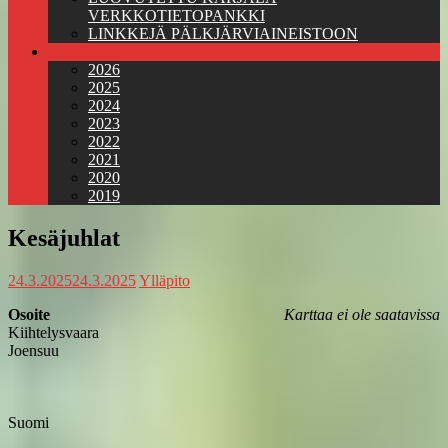
VERKKOTIETOPANKKI
LINKKEJÄ PÄLKJÄRVIAINEISTOON
Jäsenkirjeet
2026
2025
2024
2023
2022
2021
2020
2019
Kesäjuhlat
24.3.2025
24.3.2025
Ylläpito
Osoite
Karttaa ei ole saatavissa
Kiihtelysvaara
Joensuu
Suomi