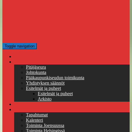
Toggle navigation
Etusivu
Pitäjäseura
Pitäjäseura
Johtokunta
Pääkaupunkiseudun toimikunta
Yhdistyksen säännöt
Esitelmät ja puheet
Esitelmät ja puheet
Arkisto
Yhteystiedot
Tapahtumat
Tapahtumat
Kalenteri
Toiminta Joensuussa
Toiminta Helsingissä