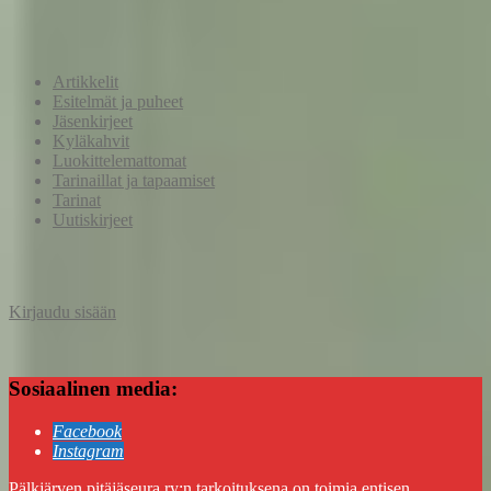
Artikkelit
Esitelmät ja puheet
Jäsenkirjeet
Kyläkahvit
Luokittelemattomat
Tarinaillat ja tapaamiset
Tarinat
Uutiskirjeet
Kirjaudu sisään
Sosiaalinen media:
Facebook
Instagram
Pälkjärven pitäjäseura ry:n tarkoituksena on toimia entisen