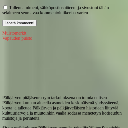
Tallenna nimeni, sähköpostiosoitteeni ja sivustoni tähän
selaimeen seuraavaa kommentointikertaa varten.
Artikkelien
Muistomerkit
Vapauden puisto
selaus
Pälkjärven pitäjäseura ry:n tarkoituksena on toimia entisen
Pälkjärven kunnan alueella asuneiden keskinäisenä yhdyssiteenä,
koota ja tallettaa Pälkjärven ja pälkjärveläisten historiaan liittyviä
kulttuuriarvoja ja muutoinkin vaalia sodassa menetetyn kotiseudun
muistoja ja perinteitä.
Sivun otsikkokuva: Pälkjärven pappila, taiteilija Viktor Svaetichin,