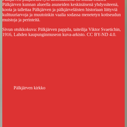
Pälkjärven kunnan alueella asuneiden keskinäisenä yhdyssiteenä,
koota ja tallettaa Pälkjärven ja pälkjärveläisten historiaan liittyviä
kulttuuriarvoja ja muutoinkin vaalia sodassa menetetyn kotiseudun
muistoja ja perinteitä.
Sivun otsikkokuva: Pälkjärven pappila, taiteilija Viktor Svaetichin,
1916, Lahden kaupunginmuseon kuva-arkisto. CC BY-ND 4.0.
Pälkjärven kirkko