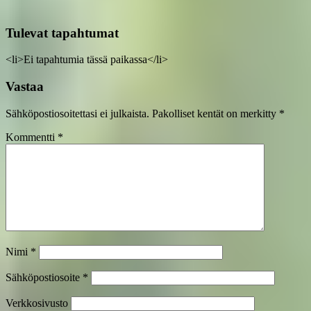
Tulevat tapahtumat
<li>Ei tapahtumia tässä paikassa</li>
Vastaa
Sähköpostiosoitettasi ei julkaista.
Pakolliset kentät on merkitty
*
Kommentti
*
Nimi
*
Sähköpostiosoite
*
Verkkosivusto