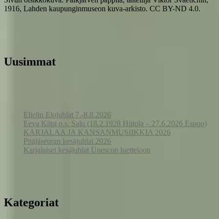
1916, Lahden kaupunginmuseon kuva-arkisto. CC BY-ND 4.0.
Uusimmat
Elielin Elojuhlat 7.-8.8.2026
Eeva Kilpi o.s. Salo (18.2.1928 Hiitola – 27.6.2026 Espoo)
KARJALAA JA KANSANMUSIIKKIA 2026
Pitäjäseuran kesäjuhlat 2026
Karjalaiset kesäjuhlat Unescon luetteloon
Kategoriat