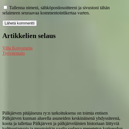
Tallenna nimeni, sähköpostiosoitteeni ja sivustoni tähän
selaimeen seuraavaa kommentointikertaa varten.
Artikkelien selaus
Villa Koivuranta
Työväentalo
Pälkjärven pitäjäseura ry:n tarkoituksena on toimia entisen
Pälkjärven kunnan alueella asuneiden keskinäisenä yhdyssiteenä,
koota ja tallettaa Pälkjärven ja pälkjärveläisten historiaan liittyviä
kulttuuriarvoja ja muutoinkin vaalia sodassa menetetyn kotiseudun