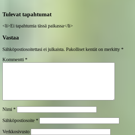
Tulevat tapahtumat
<li>Ei tapahtumia tässä paikassa</li>
Vastaa
Sähköpostiosoitettasi ei julkaista.
Pakolliset kentät on merkitty
*
Kommentti
*
Nimi
*
Sähköpostiosoite
*
Verkkosivusto