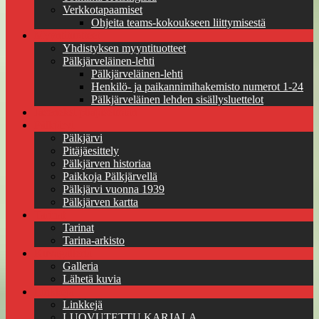
Verkkotapaamiset
Ohjeita teams-kokoukseen liittymisestä
Myyntituotteet
Yhdistyksen myyntituotteet
Pälkjärveläinen-lehti
Pälkjärveläinen-lehti
Henkilö- ja paikannimihakemisto numerot 1-24
Pälkjärveläinen lehden sisällysluettelot
Jäseneksi pitäjäseuraan
Pälkjärvi
Pälkjärvi
Pitäjäesittely
Pälkjärven historiaa
Paikkoja Pälkjärvellä
Pälkjärvi vuonna 1939
Pälkjärven kartta
Tarinat
Tarinat
Tarina-arkisto
Kuvagalleria
Galleria
Lähetä kuvia
Linkkejä
Linkkejä
LUOVUTETTU KARJALA