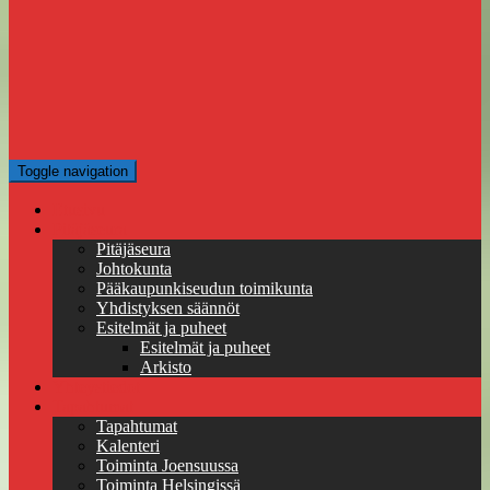
Toggle navigation
Etusivu
Pitäjäseura
Pitäjäseura
Johtokunta
Pääkaupunkiseudun toimikunta
Yhdistyksen säännöt
Esitelmät ja puheet
Esitelmät ja puheet
Arkisto
Yhteystiedot
Tapahtumat
Tapahtumat
Kalenteri
Toiminta Joensuussa
Toiminta Helsingissä