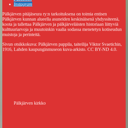
Instagram
Pälkjärven pitäjäseura ry:n tarkoituksena on toimia entisen
Pälkjärven kunnan alueella asuneiden keskinäisenä yhdyssiteenä,
koota ja tallettaa Pälkjärven ja pälkjärveläisten historiaan liittyviä
kulttuuriarvoja ja muutoinkin vaalia sodassa menetetyn kotiseudun
muistoja ja perinteitä.
Sivun otsikkokuva: Pälkjärven pappila, taiteilija Viktor Svaetichin,
1916, Lahden kaupunginmuseon kuva-arkisto. CC BY-ND 4.0.
Pälkjärven kirkko