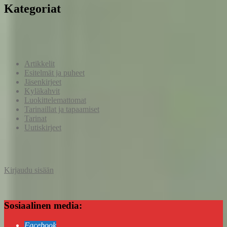
Kategoriat
Artikkelit
Esitelmät ja puheet
Jäsenkirjeet
Kyläkahvit
Luokittelemattomat
Tarinaillat ja tapaamiset
Tarinat
Uutiskirjeet
Kirjaudu sisään
Sosiaalinen media:
Facebook