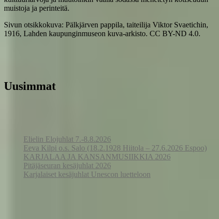
muistoja ja perinteitä.
Sivun otsikkokuva: Pälkjärven pappila, taiteilija Viktor Svaetichin,
1916, Lahden kaupunginmuseon kuva-arkisto. CC BY-ND 4.0.
Uusimmat
Elielin Elojuhlat 7.-8.8.2026
Eeva Kilpi o.s. Salo (18.2.1928 Hiitola – 27.6.2026 Espoo)
KARJALAA JA KANSANMUSIIKKIA 2026
Pitäjäseuran kesäjuhlat 2026
Karjalaiset kesäjuhlat Unescon luetteloon