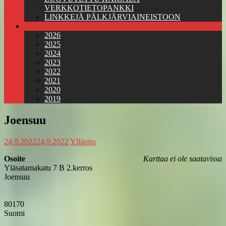
VERKKOTIETOPANKKI
LINKKEJÄ PÄLKJÄRVIAINEISTOON
Jäsenkirjeet
2026
2025
2024
2023
2022
2021
2020
2019
Joensuu
24.9.2022
24.9.2022
Ylläpito
Osoite
Karttaa ei ole saatavissa
Yläsatamakatu 7 B 2.kerros
Joensuu
80170
Suomi