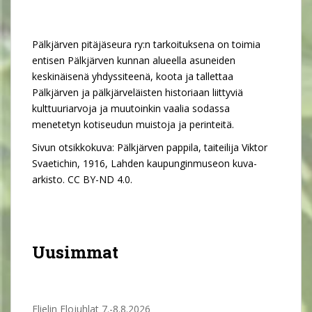
Pälkjärven pitäjäseura ry:n tarkoituksena on toimia
entisen Pälkjärven kunnan alueella asuneiden
keskinäisenä yhdyssiteenä, koota ja tallettaa
Pälkjärven ja pälkjärveläisten historiaan liittyviä
kulttuuriarvoja ja muutoinkin vaalia sodassa
menetetyn kotiseudun muistoja ja perinteitä.
Sivun otsikkokuva: Pälkjärven pappila, taiteilija Viktor
Svaetichin, 1916, Lahden kaupunginmuseon kuva-
arkisto. CC BY-ND 4.0.
Uusimmat
Elielin Elojuhlat 7.-8.8.2026