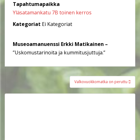
Tapahtumapaikka
Yläsatamankatu 7B toinen kerros
Kategoriat
Ei Kategoriat
Museoamanuenssi Erkki Matikainen –
”Uskomustarinoita ja kummitusjuttuja.”
Artikkelien
Valkovuokkomatka on peruttu
selaus