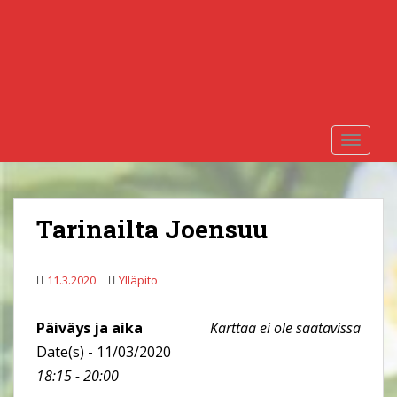
S
k
i
p
t
o
m
TOGGLE
a
i
n
c
Tarinailta Joensuu
o
n
t
11.3.2020
Ylläpito
e
n
Päiväys ja aika
Karttaa ei ole saatavissa
t
Date(s) - 11/03/2020
18:15 - 20:00