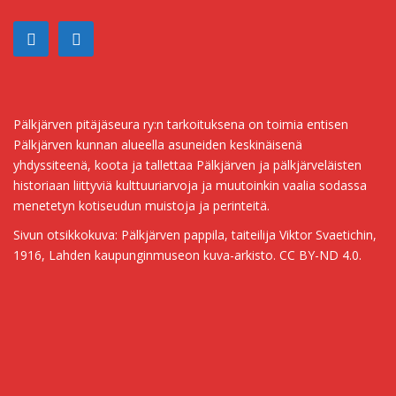
Pälkjärven pitäjäseura ry:n tarkoituksena on toimia entisen
Pälkjärven kunnan alueella asuneiden keskinäisenä
yhdyssiteenä, koota ja tallettaa Pälkjärven ja pälkjärveläisten
historiaan liittyviä kulttuuriarvoja ja muutoinkin vaalia sodassa
menetetyn kotiseudun muistoja ja perinteitä.
Sivun otsikkokuva: Pälkjärven pappila, taiteilija Viktor Svaetichin,
1916, Lahden kaupunginmuseon kuva-arkisto. CC BY-ND 4.0.