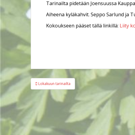
Tarinailta pidetään Joensuussa Kauppak
Aiheena kyläkahvit. Seppo Sarlund ja 
Kokoukseen pääset tällä linkillä:
Liity 
Artikkelien
Lokakuun tarinailta
selaus