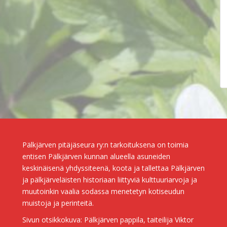
Pälkjärven pitäjäseura ry:n tarkoituksena on toimia
entisen Pälkjärven kunnan alueella asuneiden
keskinäisenä yhdyssiteenä, koota ja tallettaa Pälkjärven
ja pälkjärveläisten historiaan liittyviä kulttuuriarvoja ja
muutoinkin vaalia sodassa menetetyn kotiseudun
muistoja ja perinteitä.
Sivun otsikkokuva: Pälkjärven pappila, taiteilija Viktor