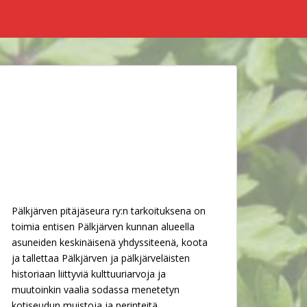
Pälkjärven pitäjäseura ry:n tarkoituksena on
toimia entisen Pälkjärven kunnan alueella
asuneiden keskinäisenä yhdyssiteenä, koota
ja tallettaa Pälkjärven ja pälkjärveläisten
historiaan liittyviä kulttuuriarvoja ja
muutoinkin vaalia sodassa menetetyn
kotiseudun muistoja ja perinteitä.