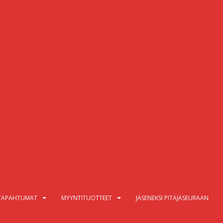
TAPAHTUMAT
MYYNTITUOTTEET
JÄSENEKSI PITÄJÄSEURAAN