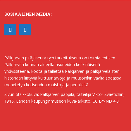
SOSIAALINEN MEDIA:
Pälkjärven pitäjäseura ry:n tarkoituksena on toimia entisen
Pälkjärven kunnan alueella asuneiden keskinäisenä
yhdyssiteenä, koota ja tallettaa Pälkjärven ja pälkjärveläisten
historiaan liittyviä kulttuuriarvoja ja muutoinkin vaalia sodassa
menetetyn kotiseudun muistoja ja perinteitä.
Sivun otsikkokuva: Pälkjärven pappila, taiteilija Viktor Svaetichin,
1916, Lahden kaupunginmuseon kuva-arkisto. CC BY-ND 4.0.