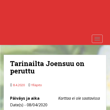
S
k
i
p
t
o
m
TOGGLE
a
i
n
c
Tarinailta Joensuu on
o
peruttu
n
t
e
8.4.2020
Ylläpito
n
t
Päiväys ja aika
Karttaa ei ole saatavissa
Date(s) - 08/04/2020