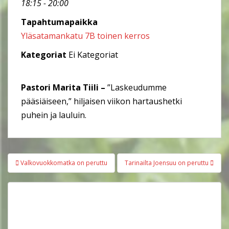
18:15 - 20:00
Tapahtumapaikka
Yläsatamankatu 7B toinen kerros
Kategoriat
Ei Kategoriat
Pastori Marita Tiili –
”Laskeudumme
pääsiäiseen,” hiljaisen viikon hartaushetki
puhein ja lauluin.
Artikkelien
Valkovuokkomatka on peruttu
Tarinailta Joensuu on peruttu
selaus