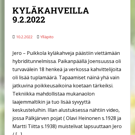
KYLÄKAHVEILLA
9.2.2022
10.2.2022
Ylläpito
Jero – Puikkola kyläkahveja päästiin viettämään
hybriditunnelmissa. Paikanpäällä Joensuussa oli
turvavälein 18 henkeä ja verkossa kahvittelijoita
oli lisää tuplamäärä. Tapaamiset näinä yhä vain
jatkuvina poikkeusaikoina koetaan tärkeiksi.
Tekniikka mahdollistaa mukanaolon
laajemmaltikin ja tuo lisää syvyyttä
keskusteluihin. Illan alustuksessa nähtiin video,
jossa Pälkjärven pojat ( Olavi Heinonen s.1928 ja
Martti Tiitta s.1938) muistelivat lapsuuttaan Jero
/ […]