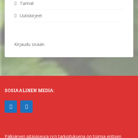
Tarinat
Uutiskirjeet
Kirjaudu sisään
SOSIAALINEN MEDIA:
Pälkjärven pitäjäseura ry:n tarkoituksena on toimia entisen