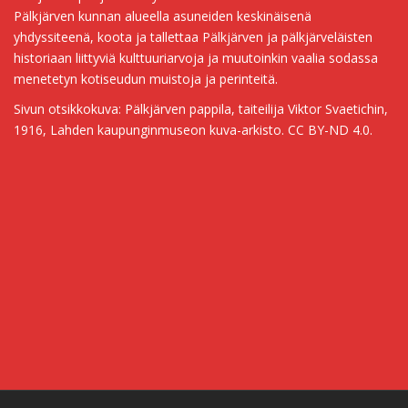
Pälkjärven kunnan alueella asuneiden keskinäisenä
yhdyssiteenä, koota ja tallettaa Pälkjärven ja pälkjärveläisten
historiaan liittyviä kulttuuriarvoja ja muutoinkin vaalia sodassa
menetetyn kotiseudun muistoja ja perinteitä.
Sivun otsikkokuva: Pälkjärven pappila, taiteilija Viktor Svaetichin,
1916, Lahden kaupunginmuseon kuva-arkisto. CC BY-ND 4.0.