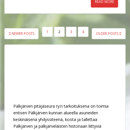
READ MORE
ARTIKKELIEN
1
2
3
4
NEWER POSTS
OLDER POSTS
SIVUTUS
Pälkjärven pitäjäseura ry:n tarkoituksena on toimia
entisen Pälkjärven kunnan alueella asuneiden
keskinäisenä yhdyssiteenä, koota ja tallettaa
Pälkjärven ja pälkjärveläisten historiaan liittyviä