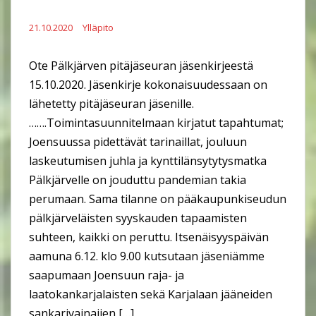
21.10.2020
Ylläpito
Ote Pälkjärven pitäjäseuran jäsenkirjeestä
15.10.2020. Jäsenkirje kokonaisuudessaan on
lähetetty pitäjäseuran jäsenille.
…….Toimintasuunnitelmaan kirjatut tapahtumat;
Joensuussa pidettävät tarinaillat, jouluun
laskeutumisen juhla ja kynttilänsytytysmatka
Pälkjärvelle on jouduttu pandemian takia
perumaan. Sama tilanne on pääkaupunkiseudun
pälkjärveläisten syyskauden tapaamisten
suhteen, kaikki on peruttu. Itsenäisyyspäivän
aamuna 6.12. klo 9.00 kutsutaan jäseniämme
saapumaan Joensuun raja- ja
laatokankarjalaisten sekä Karjalaan jääneiden
sankarivainajien […]