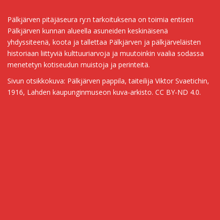
Pälkjärven pitäjäseura ry:n tarkoituksena on toimia entisen
Pälkjärven kunnan alueella asuneiden keskinäisenä
yhdyssiteenä, koota ja tallettaa Pälkjärven ja pälkjärveläisten
historiaan liittyviä kulttuuriarvoja ja muutoinkin vaalia sodassa
menetetyn kotiseudun muistoja ja perinteitä.
Sivun otsikkokuva: Pälkjärven pappila, taiteilija Viktor Svaetichin,
1916, Lahden kaupunginmuseon kuva-arkisto. CC BY-ND 4.0.