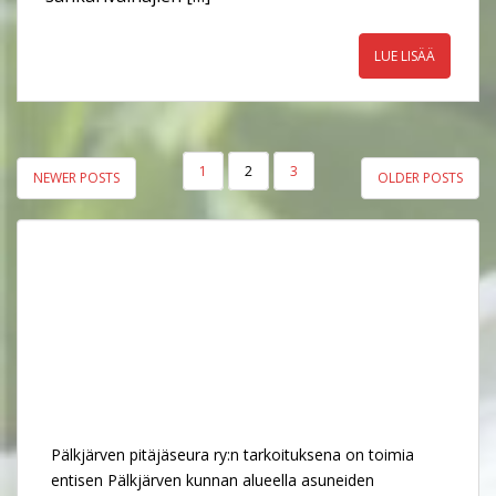
LUE LISÄÄ
ARTIKKELIEN
1
2
3
NEWER POSTS
OLDER POSTS
SIVUTUS
Pälkjärven pitäjäseura ry:n tarkoituksena on toimia
entisen Pälkjärven kunnan alueella asuneiden