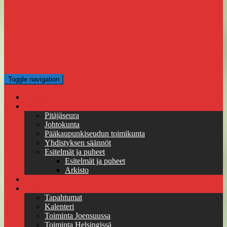
Toggle navigation
Etusivu
Pitäjäseura
Pitäjäseura
Johtokunta
Pääkaupunkiseudun toimikunta
Yhdistyksen säännöt
Esitelmät ja puheet
Esitelmät ja puheet
Arkisto
Yhteystiedot
Tapahtumat
Tapahtumat
Kalenteri
Toiminta Joensuussa
Toiminta Helsingissä