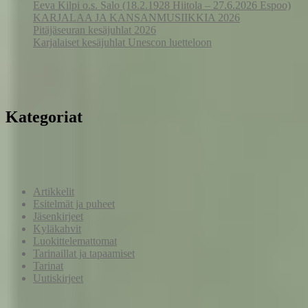
Eeva Kilpi o.s. Salo (18.2.1928 Hiitola – 27.6.2026 Espoo)
KARJALAA JA KANSANMUSIIKKIA 2026
Pitäjäseuran kesäjuhlat 2026
Karjalaiset kesäjuhlat Unescon luetteloon
Kategoriat
Artikkelit
Esitelmät ja puheet
Jäsenkirjeet
Kyläkahvit
Luokittelemattomat
Tarinaillat ja tapaamiset
Tarinat
Uutiskirjeet