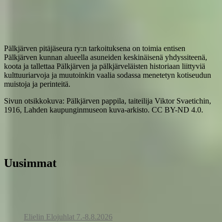
Pälkjärven pitäjäseura ry:n tarkoituksena on toimia entisen
Pälkjärven kunnan alueella asuneiden keskinäisenä yhdyssiteenä,
koota ja tallettaa Pälkjärven ja pälkjärveläisten historiaan liittyviä
kulttuuriarvoja ja muutoinkin vaalia sodassa menetetyn kotiseudun
muistoja ja perinteitä.
Sivun otsikkokuva: Pälkjärven pappila, taiteilija Viktor Svaetichin,
1916, Lahden kaupunginmuseon kuva-arkisto. CC BY-ND 4.0.
Uusimmat
Elielin Elojuhlat 7.-8.8.2026