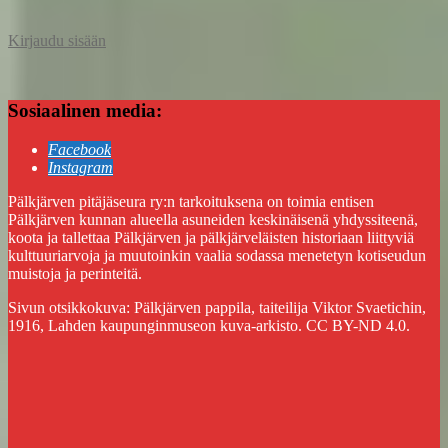
Kirjaudu sisään
Sosiaalinen media:
Facebook
Instagram
Pälkjärven pitäjäseura ry:n tarkoituksena on toimia entisen
Pälkjärven kunnan alueella asuneiden keskinäisenä yhdyssiteenä,
koota ja tallettaa Pälkjärven ja pälkjärveläisten historiaan liittyviä
kulttuuriarvoja ja muutoinkin vaalia sodassa menetetyn kotiseudun
muistoja ja perinteitä.
Sivun otsikkokuva: Pälkjärven pappila, taiteilija Viktor Svaetichin,
1916, Lahden kaupunginmuseon kuva-arkisto. CC BY-ND 4.0.