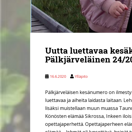
Uutta luettavaa kesä
Pälkjärveläinen 24/2
16.6.2020
Ylläpito
Pälkjärveläisen kesänumero on ilmestyn
luettavaa ja aiheita laidasta laitaan. 
lisäksi muistellaan muun muassa Tauno 
Könösten elämää Sikrossa, Inkeen ilois
opettajaperhettä. Opettajaperheen elämä
elämää – lehmät oli lypsettävä, heinät t