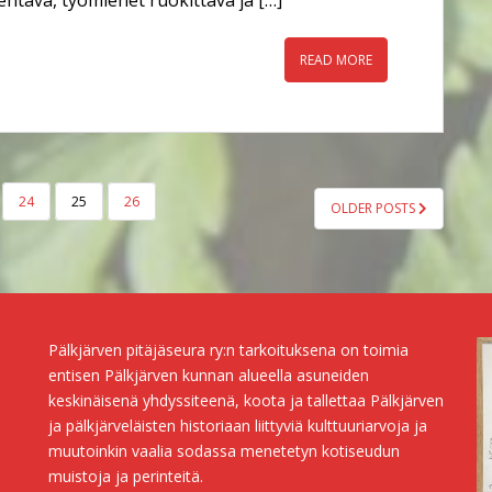
READ MORE
24
25
26
OLDER POSTS
Pälkjärven pitäjäseura ry:n tarkoituksena on toimia
entisen Pälkjärven kunnan alueella asuneiden
keskinäisenä yhdyssiteenä, koota ja tallettaa Pälkjärven
ja pälkjärveläisten historiaan liittyviä kulttuuriarvoja ja
muutoinkin vaalia sodassa menetetyn kotiseudun
muistoja ja perinteitä.