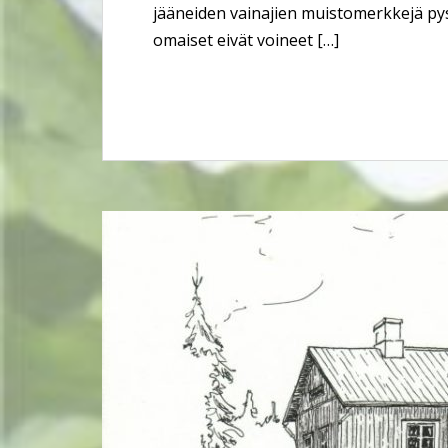
jääneiden vainajien muistomerkkejä pys
omaiset eivät voineet […]