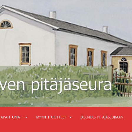
TAPAHTUMAT
MYYNTITUOTTEET
JÄSENEKSI PITÄJÄSEURAAN