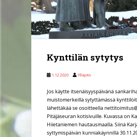
Kynttilän sytytys
1.12.2020
Ylläpito
Jos käytte itsenäisyyspäivänä sankariha
muistomerkeillä sytyttämässä kynttilöi
lähettäkää se osoitteella nettitoimitus
Pitäjäseuran kotisivuille. Kuvassa on K
Hiietaniemen hautausmaalla. Siinä Karja
syttymispäivän kunniakäynnillä 30.11.20