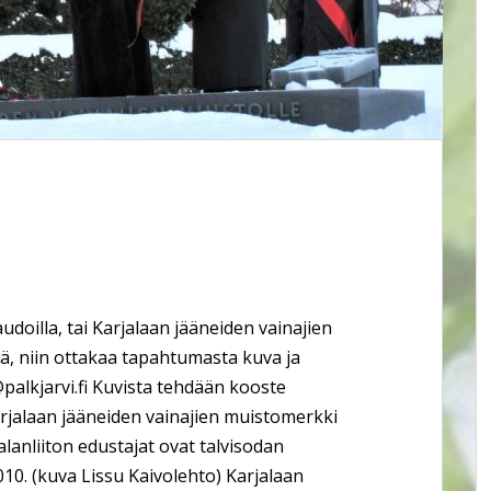
udoilla, tai Karjalaan jääneiden vainajien
tä, niin ottakaa tapahtumasta kuva ja
@palkjarvi.fi Kuvista tehdään kooste
arjalaan jääneiden vainajien muistomerkki
lanliiton edustajat ovat talvisodan
10. (kuva Lissu Kaivolehto) Karjalaan