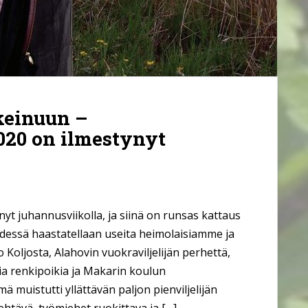
keinuun –
020 on ilmestynyt
yt juhannusviikolla, ja siinä on runsas kattaus
Lehdessä haastatellaan useita heimolaisiamme ja
Koljosta, Alahovin vuokraviljelijän perhettä,
ia renkipoikia ja Makarin koulun
 muistutti yllättävän paljon pienviljelijän
ehtävä, työmiehet ruokittava ja […]