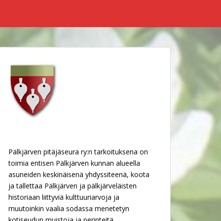
Pälkjärven pitäjäseura ry:n tarkoituksena on
toimia entisen Pälkjärven kunnan alueella
asuneiden keskinäisenä yhdyssiteenä, koota
ja tallettaa Pälkjärven ja pälkjärveläisten
historiaan liittyviä kulttuuriarvoja ja
muutoinkin vaalia sodassa menetetyn
kotiseudun muistoja ja perinteitä.