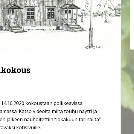
ikokous
i 14.10.2020 kokoustaan poikkeavissa
amassa. Katso videolta miltä touhu näytti ja
n jälkeen nauhoitettiin ”lokakuun tarinailta”
vaksi kotisivuille.