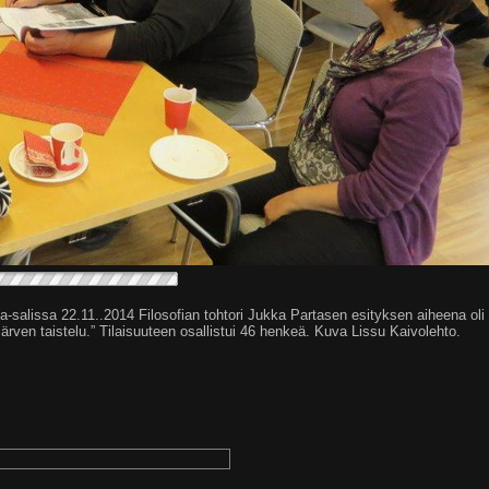
salissa 22.11..2014 Filosofian tohtori Jukka Partasen esityksen aiheena oli 
ven taistelu.” Tilaisuuteen osallistui 46 henkeä. Kuva Lissu Kaivolehto.