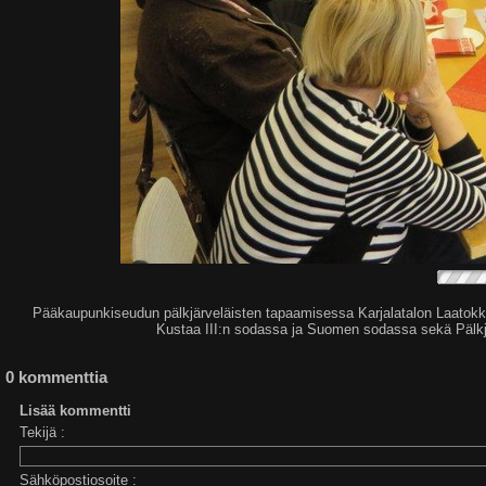
Pääkaupunkiseudun pälkjärveläisten tapaamisessa Karjalatalon Laatokka-
Kustaa III:n sodassa ja Suomen sodassa sekä Pälkjär
0 kommenttia
Lisää kommentti
Tekijä :
Sähköpostiosoite :