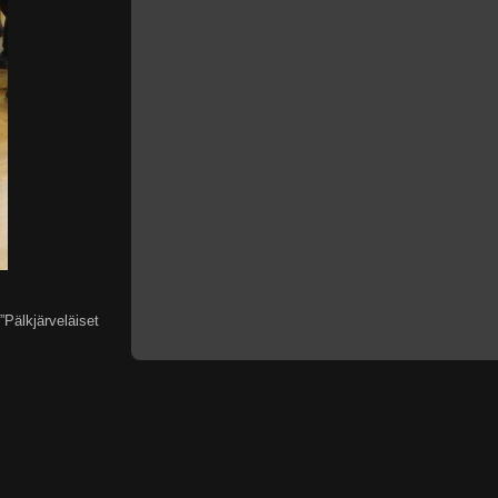
”Pälkjärveläiset