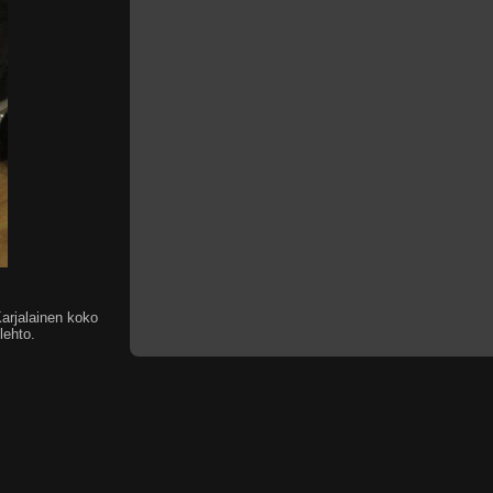
arjalainen koko
lehto.