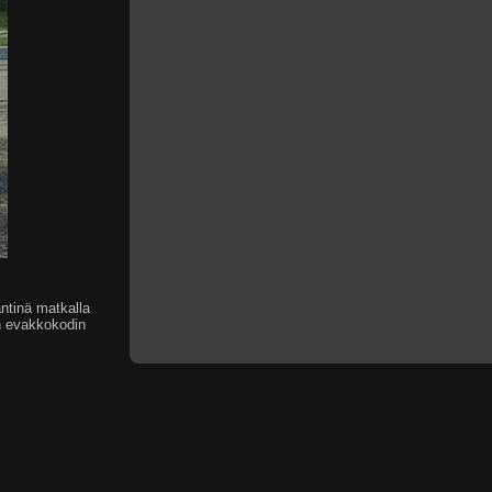
äntinä matkalla
en evakkokodin