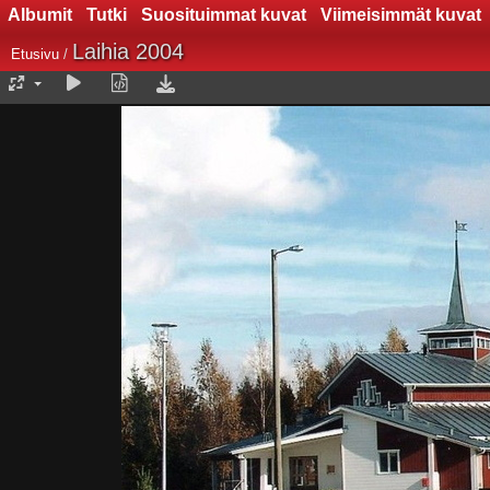
Albumit
Tutki
Suosituimmat kuvat
Viimeisimmät kuvat
Laihia 2004
Etusivu
/