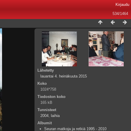
Kirjaudu
534/1464
Lähetetty
lauantai 4. heinäkuuta 2015
Koko
1024*758
Tiedoston koko
165 kB
Tunnisteet
2004
,
laihia
Albumit
Seuran matkoja ja retkiä 1995 - 2010