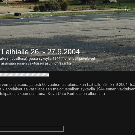
rven pitäjäseura järjesti 60-vuotismuistelumatkan Laihialle 26 - 27.9.2004. Is
pälkjärveläiset saivat tilapäisen majoituspaikan syksyllä 1944 ennen vakituis
tulipalon jälkeen uusittuna. Kuva Unto Kortelaisen albumista.