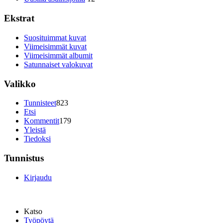
Ekstrat
Suosituimmat kuvat
Viimeisimmät kuvat
Viimeisimmät albumit
Satunnaiset valokuvat
Valikko
Tunnisteet
823
Etsi
Kommentit
179
Yleistä
Tiedoksi
Tunnistus
Kirjaudu
Katso
Työpöytä