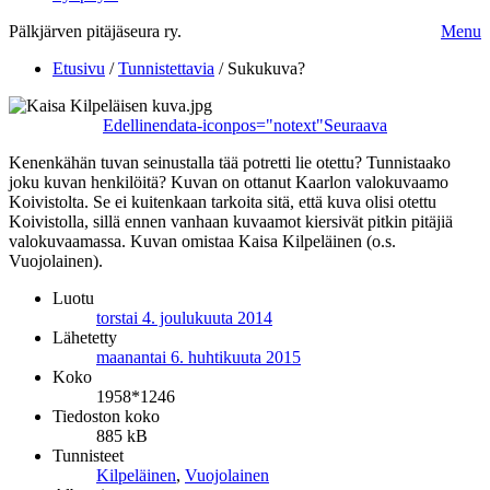
Pälkjärven pitäjäseura ry.
Menu
Etusivu
/
Tunnistettavia
/
Sukukuva?
Edellinen
data-iconpos="notext"
Seuraava
Kenenkähän tuvan seinustalla tää potretti lie otettu? Tunnistaako
joku kuvan henkilöitä? Kuvan on ottanut Kaarlon valokuvaamo
Koivistolta. Se ei kuitenkaan tarkoita sitä, että kuva olisi otettu
Koivistolla, sillä ennen vanhaan kuvaamot kiersivät pitkin pitäjiä
valokuvaamassa. Kuvan omistaa Kaisa Kilpeläinen (o.s.
Vuojolainen).
Luotu
torstai 4. joulukuuta 2014
Lähetetty
maanantai 6. huhtikuuta 2015
Koko
1958*1246
Tiedoston koko
885 kB
Tunnisteet
Kilpeläinen
,
Vuojolainen