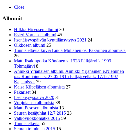
Close
Albumit
Hilkka Hirvosen albumi
30
Esteri Vornasen albumi
45
Itsenäisyyspäivän kynttilänsytytys 2021
24
Olkkosen albumi
25
Tunnistettavia kuvia Linda Multanen os. Pakarinen albumista
26
Matti Iisakinpoika Könönen s. 1928 Pälkjärvi k.1999
Tohmajärvi
8
Annikki Yrjänäisen albumi. Annikki Yrjänäinen e.Nieminen
o.s. Rouhiainen s. 27.05.1915 Pälkjärvellä k. 17.12.1997
Kajaanissa.
79
Kaisa Kilpeläisen albumista
27
Pakariset
34
Itsenäisyyspäivä 2020
31
Vuojolaisen albumista
38
Matti Pesosen albumista
13
Seuran kesäjuhlat 12.7.2015
23
Valkovuokkomatka 2015
59
Tunnistettavia
55
Seuran toimintaa 2015
15