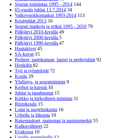
Seuran toimintaa 1995 - 2014
144
65-vuotis juhlat 13.7.2014
34
Valkovuokkomatkat 1993-2014
113
Kesäjuhlat 2013
16
Seuran matkoja ja retkiä 1995 - 2010
79
Pälkjärvi 2010-luvulla
49
Pälkjärvi 2000-luvulla
5
Pälkjärvi 1990-luvulla
47
Hautakivet
45
SA-kuvat
15
Perheet, pariskunnat, lapset ja perhejuhlat
92
Henkilöt
82
Työ ja työntekijät
72
Koulu
29
Yhdistys- ja seuratoiminta
9
Kerhot ja kurssit
10
Juhlat ja tapahtumat
15
Kirkko ja kirkollinen toiminta
11
Rippikoulu
15
Lotat ja suojeluskunta
16
Urheilu ja liikunta
10
Rakennukset, maisemat ja muistomerkit
55
Kulkuvälineet
22
Evakossa
10
Uusilla asuinsijoilla
12