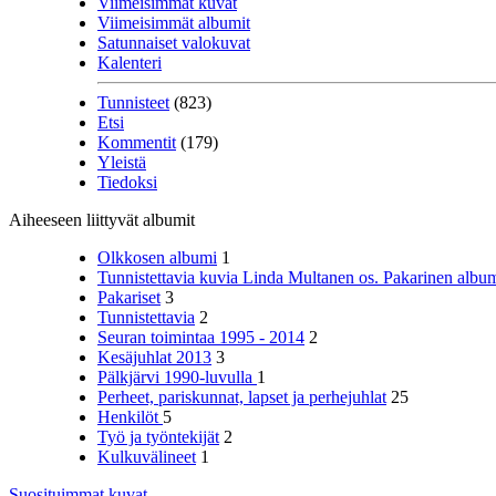
Viimeisimmät kuvat
Viimeisimmät albumit
Satunnaiset valokuvat
Kalenteri
Tunnisteet
(823)
Etsi
Kommentit
(179)
Yleistä
Tiedoksi
Aiheeseen liittyvät albumit
Olkkosen albumi
1
Tunnistettavia kuvia Linda Multanen os. Pakarinen album
Pakariset
3
Tunnistettavia
2
Seuran toimintaa 1995 - 2014
2
Kesäjuhlat 2013
3
Pälkjärvi 1990-luvulla
1
Perheet, pariskunnat, lapset ja perhejuhlat
25
Henkilöt
5
Työ ja työntekijät
2
Kulkuvälineet
1
Suosituimmat kuvat