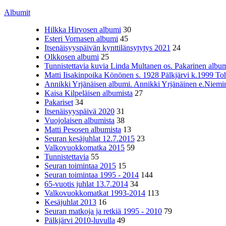
Albumit
Hilkka Hirvosen albumi
30
Esteri Vornasen albumi
45
Itsenäisyyspäivän kynttilänsytytys 2021
24
Olkkosen albumi
25
Tunnistettavia kuvia Linda Multanen os. Pakarinen album
Matti Iisakinpoika Könönen s. 1928 Pälkjärvi k.1999 To
Annikki Yrjänäisen albumi. Annikki Yrjänäinen e.Niemine
Kaisa Kilpeläisen albumista
27
Pakariset
34
Itsenäisyyspäivä 2020
31
Vuojolaisen albumista
38
Matti Pesosen albumista
13
Seuran kesäjuhlat 12.7.2015
23
Valkovuokkomatka 2015
59
Tunnistettavia
55
Seuran toimintaa 2015
15
Seuran toimintaa 1995 - 2014
144
65-vuotis juhlat 13.7.2014
34
Valkovuokkomatkat 1993-2014
113
Kesäjuhlat 2013
16
Seuran matkoja ja retkiä 1995 - 2010
79
Pälkjärvi 2010-luvulla
49