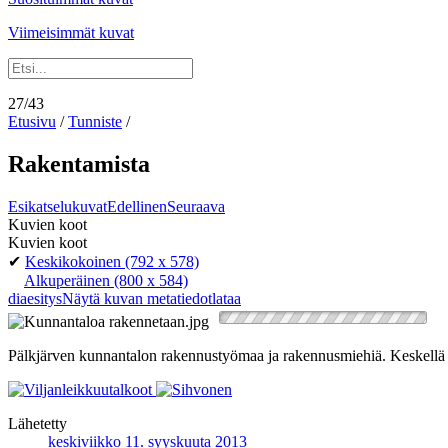
Viimeisimmät kuvat
27/43
Etusivu
/
Tunniste
/
Rakentamista
Esikatselukuvat
Edellinen
Seuraava
Kuvien koot
Kuvien koot
✔
Keskikokoinen
(792 x 578)
Alkuperäinen
(800 x 584)
diaesitys
Näytä kuvan metatiedot
lataa
Pälkjärven kunnantalon rakennustyömaa ja rakennusmiehiä. Keskellä 
Lähetetty
keskiviikko 11. syyskuuta 2013