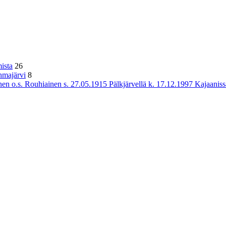
ista
26
hmajärvi
8
n o.s. Rouhiainen s. 27.05.1915 Pälkjärvellä k. 17.12.1997 Kajaaniss