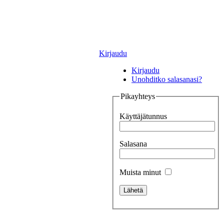
Kirjaudu
Kirjaudu
Unohditko salasanasi?
Pikayhteys
Käyttäjätunnus
Salasana
Muista minut