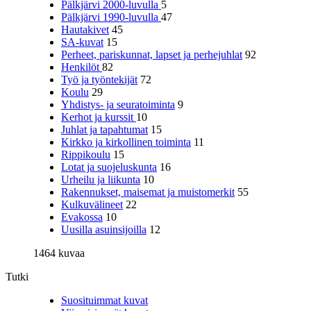
Pälkjärvi 2000-luvulla
5
Pälkjärvi 1990-luvulla
47
Hautakivet
45
SA-kuvat
15
Perheet, pariskunnat, lapset ja perhejuhlat
92
Henkilöt
82
Työ ja työntekijät
72
Koulu
29
Yhdistys- ja seuratoiminta
9
Kerhot ja kurssit
10
Juhlat ja tapahtumat
15
Kirkko ja kirkollinen toiminta
11
Rippikoulu
15
Lotat ja suojeluskunta
16
Urheilu ja liikunta
10
Rakennukset, maisemat ja muistomerkit
55
Kulkuvälineet
22
Evakossa
10
Uusilla asuinsijoilla
12
1464 kuvaa
Tutki
Suosituimmat kuvat