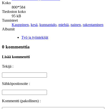
Koko
800*584
Tiedoston koko
95 kB
Tunnisteet
Kauppinen
,
kesä
,
kunnantalo
,
miehiä
,
nainen
,
rakentaminen
Albumit
Työ ja työntekijät
0 kommenttia
Lisää kommentti
Tekijä :
Sähköpostiosoite :
Kommentti (pakollinen) :