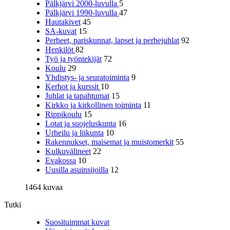
Pälkjärvi 2000-luvulla
5
Pälkjärvi 1990-luvulla
47
Hautakivet
45
SA-kuvat
15
Perheet, pariskunnat, lapset ja perhejuhlat
92
Henkilöt
82
Työ ja työntekijät
72
Koulu
29
Yhdistys- ja seuratoiminta
9
Kerhot ja kurssit
10
Juhlat ja tapahtumat
15
Kirkko ja kirkollinen toiminta
11
Rippikoulu
15
Lotat ja suojeluskunta
16
Urheilu ja liikunta
10
Rakennukset, maisemat ja muistomerkit
55
Kulkuvälineet
22
Evakossa
10
Uusilla asuinsijoilla
12
1464 kuvaa
Tutki
Suosituimmat kuvat