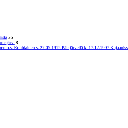
ista
26
hmajärvi
8
n o.s. Rouhiainen s. 27.05.1915 Pälkjärvellä k. 17.12.1997 Kajaaniss