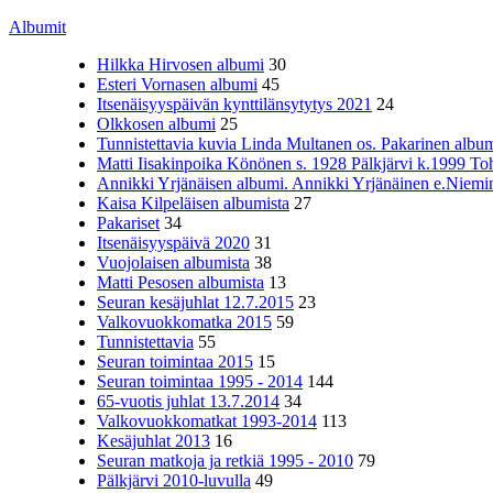
Albumit
Hilkka Hirvosen albumi
30
Esteri Vornasen albumi
45
Itsenäisyyspäivän kynttilänsytytys 2021
24
Olkkosen albumi
25
Tunnistettavia kuvia Linda Multanen os. Pakarinen album
Matti Iisakinpoika Könönen s. 1928 Pälkjärvi k.1999 To
Annikki Yrjänäisen albumi. Annikki Yrjänäinen e.Niemine
Kaisa Kilpeläisen albumista
27
Pakariset
34
Itsenäisyyspäivä 2020
31
Vuojolaisen albumista
38
Matti Pesosen albumista
13
Seuran kesäjuhlat 12.7.2015
23
Valkovuokkomatka 2015
59
Tunnistettavia
55
Seuran toimintaa 2015
15
Seuran toimintaa 1995 - 2014
144
65-vuotis juhlat 13.7.2014
34
Valkovuokkomatkat 1993-2014
113
Kesäjuhlat 2013
16
Seuran matkoja ja retkiä 1995 - 2010
79
Pälkjärvi 2010-luvulla
49