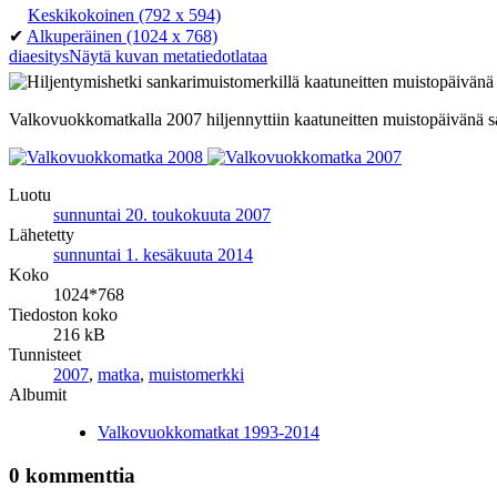
Keskikokoinen
(792 x 594)
✔
Alkuperäinen
(1024 x 768)
diaesitys
Näytä kuvan metatiedot
lataa
Valkovuokkomatkalla 2007 hiljennyttiin kaatuneitten muistopäivänä 
Luotu
sunnuntai 20. toukokuuta 2007
Lähetetty
sunnuntai 1. kesäkuuta 2014
Koko
1024*768
Tiedoston koko
216 kB
Tunnisteet
2007
,
matka
,
muistomerkki
Albumit
Valkovuokkomatkat 1993-2014
0 kommenttia