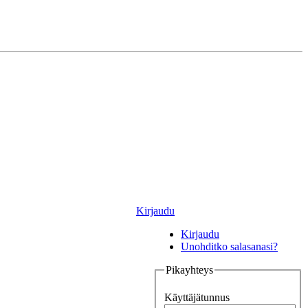
Kirjaudu
Kirjaudu
Unohditko salasanasi?
Pikayhteys
Käyttäjätunnus