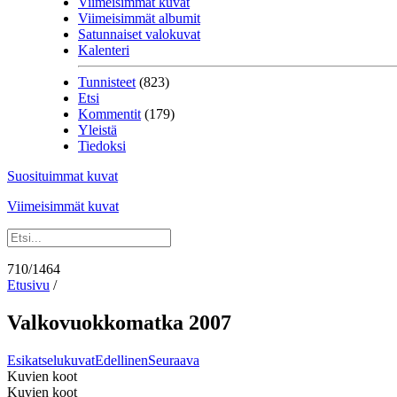
Viimeisimmät kuvat
Viimeisimmät albumit
Satunnaiset valokuvat
Kalenteri
Tunnisteet
(823)
Etsi
Kommentit
(179)
Yleistä
Tiedoksi
Suosituimmat kuvat
Viimeisimmät kuvat
710/1464
Etusivu
/
Valkovuokkomatka 2007
Esikatselukuvat
Edellinen
Seuraava
Kuvien koot
Kuvien koot