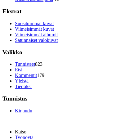
Ekstrat
Suosituimmat kuvat
Viimeisimmät kuvat
Viimeisimmät albumit
Satunnaiset valokuvat
Valikko
Tunnisteet
823
Etsi
Kommentit
179
Yleistä
Tiedoksi
Tunnistus
Kirjaudu
Katso
Työpöytä