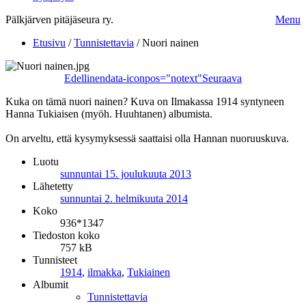
Pälkjärven pitäjäseura ry.
Menu
Etusivu
/
Tunnistettavia
/
Nuori nainen
Edellinen
data-iconpos="notext"
Seuraava
Kuka on tämä nuori nainen? Kuva on Ilmakassa 1914 syntyneen
Hanna Tukiaisen (myöh. Huuhtanen) albumista.
On arveltu, että kysymyksessä saattaisi olla Hannan nuoruuskuva.
Luotu
sunnuntai 15. joulukuuta 2013
Lähetetty
sunnuntai 2. helmikuuta 2014
Koko
936*1347
Tiedoston koko
757 kB
Tunnisteet
1914
,
ilmakka
,
Tukiainen
Albumit
Tunnistettavia