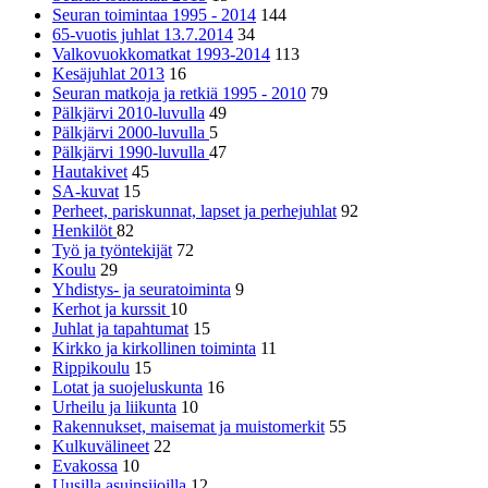
Seuran toimintaa 1995 - 2014
144
65-vuotis juhlat 13.7.2014
34
Valkovuokkomatkat 1993-2014
113
Kesäjuhlat 2013
16
Seuran matkoja ja retkiä 1995 - 2010
79
Pälkjärvi 2010-luvulla
49
Pälkjärvi 2000-luvulla
5
Pälkjärvi 1990-luvulla
47
Hautakivet
45
SA-kuvat
15
Perheet, pariskunnat, lapset ja perhejuhlat
92
Henkilöt
82
Työ ja työntekijät
72
Koulu
29
Yhdistys- ja seuratoiminta
9
Kerhot ja kurssit
10
Juhlat ja tapahtumat
15
Kirkko ja kirkollinen toiminta
11
Rippikoulu
15
Lotat ja suojeluskunta
16
Urheilu ja liikunta
10
Rakennukset, maisemat ja muistomerkit
55
Kulkuvälineet
22
Evakossa
10
Uusilla asuinsijoilla
12