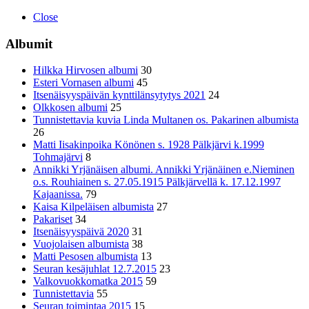
Close
Albumit
Hilkka Hirvosen albumi
30
Esteri Vornasen albumi
45
Itsenäisyyspäivän kynttilänsytytys 2021
24
Olkkosen albumi
25
Tunnistettavia kuvia Linda Multanen os. Pakarinen albumista
26
Matti Iisakinpoika Könönen s. 1928 Pälkjärvi k.1999
Tohmajärvi
8
Annikki Yrjänäisen albumi. Annikki Yrjänäinen e.Nieminen
o.s. Rouhiainen s. 27.05.1915 Pälkjärvellä k. 17.12.1997
Kajaanissa.
79
Kaisa Kilpeläisen albumista
27
Pakariset
34
Itsenäisyyspäivä 2020
31
Vuojolaisen albumista
38
Matti Pesosen albumista
13
Seuran kesäjuhlat 12.7.2015
23
Valkovuokkomatka 2015
59
Tunnistettavia
55
Seuran toimintaa 2015
15