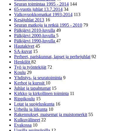
Seuran toimintaa 1995 - 2014
144
65-vuotis juhlat 13.7.2014
34
Valkovuokkomatkat 1993-2014
113
Kesäjuhlat 2013
16
Seuran matkoja ja retkiä 1995 - 2010
79
Pälkjärvi 2010-luvulla
49
Pälkjärvi 2000-luvulla
5
Pälkjärvi 1990-luvulla
47
Hautakivet
45
SA-kuvat
15
Perheet, pariskunnat, lapset ja perhejuhlat
92
Henkilöt
82
Työ ja työntekijät
72
Koulu
29
Yhdistys- ja seuratoiminta
9
Kerhot ja kurssit
10
Juhlat ja tapahtumat
15
Kirkko ja kirkollinen toiminta
11
Rippikoulu
15
Lotat ja suojeluskunta
16
Urheilu ja liikunta
10
Rakennukset, maisemat ja muistomerkit
55
Kulkuvälineet
22
Evakossa
10
Uusilla asuinsijoilla
12