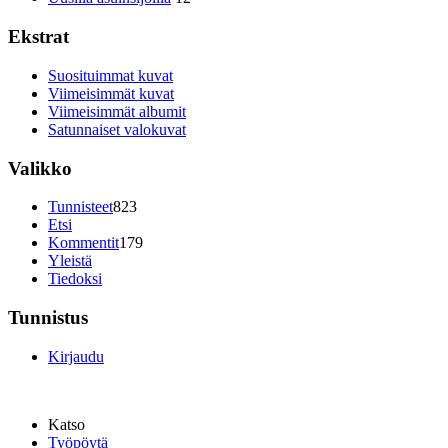
Ekstrat
Suosituimmat kuvat
Viimeisimmät kuvat
Viimeisimmät albumit
Satunnaiset valokuvat
Valikko
Tunnisteet
823
Etsi
Kommentit
179
Yleistä
Tiedoksi
Tunnistus
Kirjaudu
Katso
Työpöytä