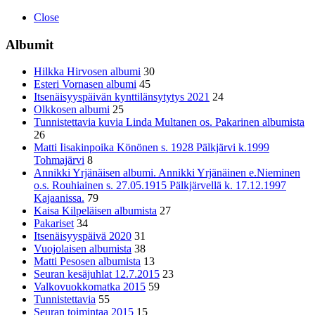
Close
Albumit
Hilkka Hirvosen albumi
30
Esteri Vornasen albumi
45
Itsenäisyyspäivän kynttilänsytytys 2021
24
Olkkosen albumi
25
Tunnistettavia kuvia Linda Multanen os. Pakarinen albumista
26
Matti Iisakinpoika Könönen s. 1928 Pälkjärvi k.1999
Tohmajärvi
8
Annikki Yrjänäisen albumi. Annikki Yrjänäinen e.Nieminen
o.s. Rouhiainen s. 27.05.1915 Pälkjärvellä k. 17.12.1997
Kajaanissa.
79
Kaisa Kilpeläisen albumista
27
Pakariset
34
Itsenäisyyspäivä 2020
31
Vuojolaisen albumista
38
Matti Pesosen albumista
13
Seuran kesäjuhlat 12.7.2015
23
Valkovuokkomatka 2015
59
Tunnistettavia
55
Seuran toimintaa 2015
15