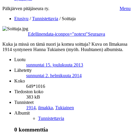
Pälkjärven pitäjäseura ry.
Menu
Etusivu
/
Tunnistettavia
/
Soittaja
Edellinen
data-iconpos="notext"
Seuraava
Kuka ja missä on tämä nuori ja komea soittaja? Kuva on Ilmakassa
1914 syntyneen Hanna Tukiaisen (myöh. Huuhtanen) albumista.
Luotu
sunnuntai 15. joulukuuta 2013
Lähetetty
sunnuntai 2. helmikuuta 2014
Koko
649*1016
Tiedoston koko
383 kB
Tunnisteet
1914
,
ilmakka
,
Tukiainen
Albumit
Tunnistettavia
0 kommenttia