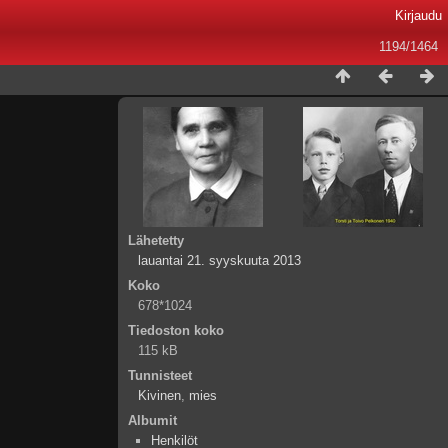
Kirjaudu
1194/1464
Lähetetty
lauantai 21. syyskuuta 2013
Koko
678*1024
Tiedoston koko
115 kB
Tunnisteet
Kivinen
,
mies
Albumit
Henkilöt