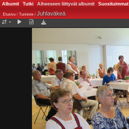
Albumit
Tutki
Aiheeseen liittyvät albumit
Suosituimmat
Juhlaväkeä
Etusivu
/
Tunniste
/