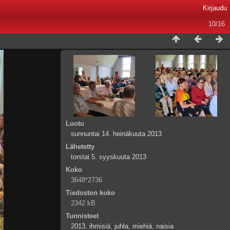
Kirjaudu
10/16
Luotu
sunnuntai 14. heinäkuuta 2013
Lähetetty
torstai 5. syyskuuta 2013
Koko
3648*2736
Tiedoston koko
2342 kB
Tunnisteet
2013
,
ihmisiä
,
juhla
,
miehiä
,
naisia