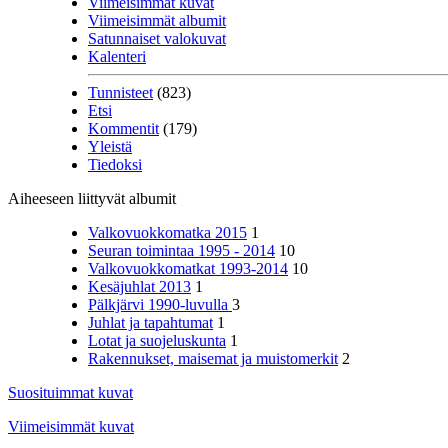
Viimeisimmät kuvat
Viimeisimmät albumit
Satunnaiset valokuvat
Kalenteri
Tunnisteet
(823)
Etsi
Kommentit
(179)
Yleistä
Tiedoksi
Aiheeseen liittyvät albumit
Valkovuokkomatka 2015
1
Seuran toimintaa 1995 - 2014
10
Valkovuokkomatkat 1993-2014
10
Kesäjuhlat 2013
1
Pälkjärvi 1990-luvulla
3
Juhlat ja tapahtumat
1
Lotat ja suojeluskunta
1
Rakennukset, maisemat ja muistomerkit
2
Suosituimmat kuvat
Viimeisimmät kuvat