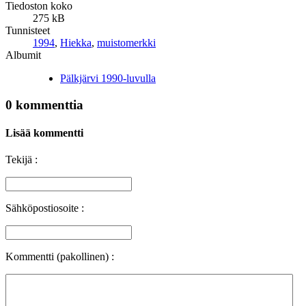
Tiedoston koko
275 kB
Tunnisteet
1994
,
Hiekka
,
muistomerkki
Albumit
Pälkjärvi 1990-luvulla
0 kommenttia
Lisää kommentti
Tekijä :
Sähköpostiosoite :
Kommentti (pakollinen) :