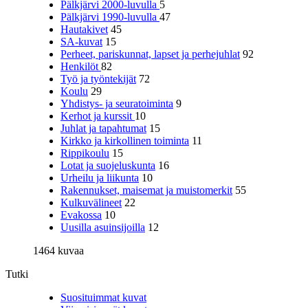
Pälkjärvi 2000-luvulla
5
Pälkjärvi 1990-luvulla
47
Hautakivet
45
SA-kuvat
15
Perheet, pariskunnat, lapset ja perhejuhlat
92
Henkilöt
82
Työ ja työntekijät
72
Koulu
29
Yhdistys- ja seuratoiminta
9
Kerhot ja kurssit
10
Juhlat ja tapahtumat
15
Kirkko ja kirkollinen toiminta
11
Rippikoulu
15
Lotat ja suojeluskunta
16
Urheilu ja liikunta
10
Rakennukset, maisemat ja muistomerkit
55
Kulkuvälineet
22
Evakossa
10
Uusilla asuinsijoilla
12
1464 kuvaa
Tutki
Suosituimmat kuvat