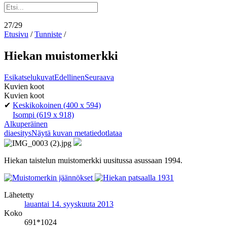
27/29
Etusivu
/
Tunniste
/
Hiekan muistomerkki
Esikatselukuvat
Edellinen
Seuraava
Kuvien koot
Kuvien koot
✔
Keskikokoinen
(400 x 594)
Isompi
(619 x 918)
Alkuperäinen
diaesitys
Näytä kuvan metatiedot
lataa
Hiekan taistelun muistomerkki uusitussa asussaan 1994.
Lähetetty
lauantai 14. syyskuuta 2013
Koko
691*1024