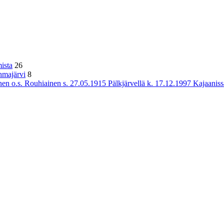
ista
26
hmajärvi
8
n o.s. Rouhiainen s. 27.05.1915 Pälkjärvellä k. 17.12.1997 Kajaaniss