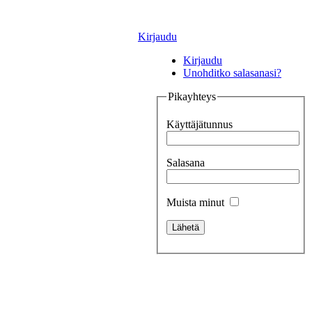
Kirjaudu
Kirjaudu
Unohditko salasanasi?
Pikayhteys
Käyttäjätunnus
Salasana
Muista minut