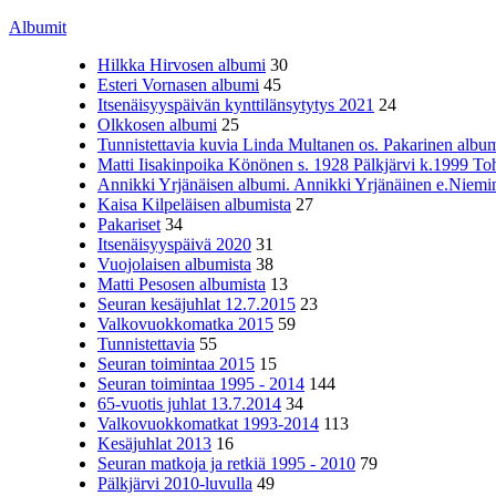
Albumit
Hilkka Hirvosen albumi
30
Esteri Vornasen albumi
45
Itsenäisyyspäivän kynttilänsytytys 2021
24
Olkkosen albumi
25
Tunnistettavia kuvia Linda Multanen os. Pakarinen album
Matti Iisakinpoika Könönen s. 1928 Pälkjärvi k.1999 To
Annikki Yrjänäisen albumi. Annikki Yrjänäinen e.Niemine
Kaisa Kilpeläisen albumista
27
Pakariset
34
Itsenäisyyspäivä 2020
31
Vuojolaisen albumista
38
Matti Pesosen albumista
13
Seuran kesäjuhlat 12.7.2015
23
Valkovuokkomatka 2015
59
Tunnistettavia
55
Seuran toimintaa 2015
15
Seuran toimintaa 1995 - 2014
144
65-vuotis juhlat 13.7.2014
34
Valkovuokkomatkat 1993-2014
113
Kesäjuhlat 2013
16
Seuran matkoja ja retkiä 1995 - 2010
79
Pälkjärvi 2010-luvulla
49