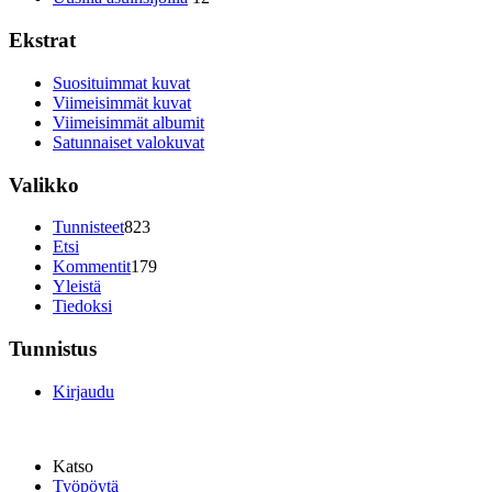
Ekstrat
Suosituimmat kuvat
Viimeisimmät kuvat
Viimeisimmät albumit
Satunnaiset valokuvat
Valikko
Tunnisteet
823
Etsi
Kommentit
179
Yleistä
Tiedoksi
Tunnistus
Kirjaudu
Katso
Työpöytä