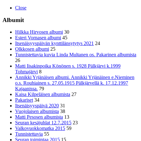
Close
Albumit
Hilkka Hirvosen albumi
30
Esteri Vornasen albumi
45
Itsenäisyyspäivän kynttilänsytytys 2021
24
Olkkosen albumi
25
Tunnistettavia kuvia Linda Multanen os. Pakarinen albumista
26
Matti Iisakinpoika Könönen s. 1928 Pälkjärvi k.1999
Tohmajärvi
8
Annikki Yrjänäisen albumi. Annikki Yrjänäinen e.Nieminen
o.s. Rouhiainen s. 27.05.1915 Pälkjärvellä k. 17.12.1997
Kajaanissa.
79
Kaisa Kilpeläisen albumista
27
Pakariset
34
Itsenäisyyspäivä 2020
31
Vuojolaisen albumista
38
Matti Pesosen albumista
13
Seuran kesäjuhlat 12.7.2015
23
Valkovuokkomatka 2015
59
Tunnistettavia
55
Seuran toimintaa 2015
15