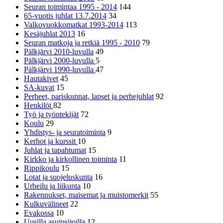
Seuran toimintaa 1995 - 2014
144
65-vuotis juhlat 13.7.2014
34
Valkovuokkomatkat 1993-2014
113
Kesäjuhlat 2013
16
Seuran matkoja ja retkiä 1995 - 2010
79
Pälkjärvi 2010-luvulla
49
Pälkjärvi 2000-luvulla
5
Pälkjärvi 1990-luvulla
47
Hautakivet
45
SA-kuvat
15
Perheet, pariskunnat, lapset ja perhejuhlat
92
Henkilöt
82
Työ ja työntekijät
72
Koulu
29
Yhdistys- ja seuratoiminta
9
Kerhot ja kurssit
10
Juhlat ja tapahtumat
15
Kirkko ja kirkollinen toiminta
11
Rippikoulu
15
Lotat ja suojeluskunta
16
Urheilu ja liikunta
10
Rakennukset, maisemat ja muistomerkit
55
Kulkuvälineet
22
Evakossa
10
Uusilla asuinsijoilla
12