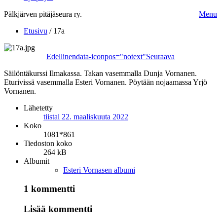
Pälkjärven pitäjäseura ry.
Menu
Etusivu
/
17a
Edellinen
data-iconpos="notext"
Seuraava
Säilöntäkurssi Ilmakassa. Takan vasemmalla Dunja Vornanen.
Eturivissä vasemmalla Esteri Vornanen. Pöytään nojaamassa Yrjö
Vornanen.
Lähetetty
tiistai 22. maaliskuuta 2022
Koko
1081*861
Tiedoston koko
264 kB
Albumit
Esteri Vornasen albumi
1 kommentti
Lisää kommentti