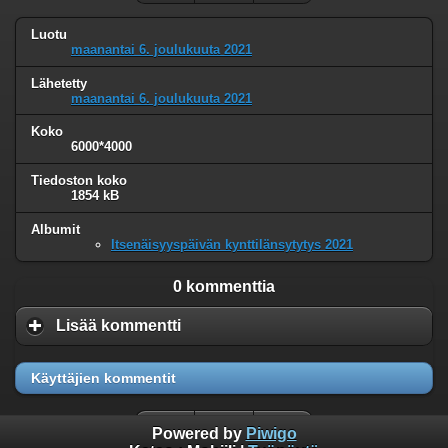
Luotu
maanantai 6. joulukuuta 2021
Lähetetty
maanantai 6. joulukuuta 2021
Koko
6000*4000
Tiedoston koko
1854 kB
Albumit
Itsenäisyyspäivän kynttilänsytytys 2021
0 kommenttia
Lisää kommentti
Käyttäjien kommentit
Powered by
Piwigo