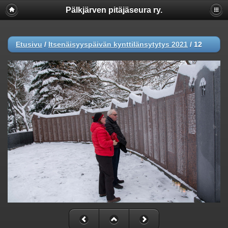
Pälkjärven pitäjäseura ry.
Etusivu
/
Itsenäisyyspäivän kynttilänsytytys 2021
/
12