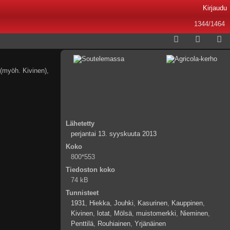
Kirjaudu
1344/1464
 (myöh. Kivinen),
Lähetetty
perjantai 13. syyskuuta 2013
Koko
800*553
Tiedoston koko
74 kB
Tunnisteet
1931
,
Hiekka
,
Jouhki
,
Kasurinen
,
Kauppinen
,
Kivinen
,
lotat
,
Mölsä
,
muistomerkki
,
Nieminen
,
Penttilä
,
Rouhiainen
,
Yrjänäinen