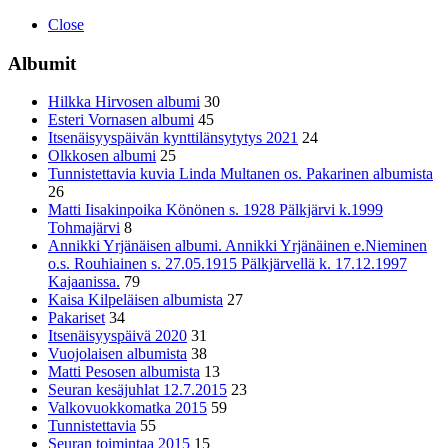
Close
Albumit
Hilkka Hirvosen albumi
30
Esteri Vornasen albumi
45
Itsenäisyyspäivän kynttilänsytytys 2021
24
Olkkosen albumi
25
Tunnistettavia kuvia Linda Multanen os. Pakarinen albumista
26
Matti Iisakinpoika Könönen s. 1928 Pälkjärvi k.1999
Tohmajärvi
8
Annikki Yrjänäisen albumi. Annikki Yrjänäinen e.Nieminen
o.s. Rouhiainen s. 27.05.1915 Pälkjärvellä k. 17.12.1997
Kajaanissa.
79
Kaisa Kilpeläisen albumista
27
Pakariset
34
Itsenäisyyspäivä 2020
31
Vuojolaisen albumista
38
Matti Pesosen albumista
13
Seuran kesäjuhlat 12.7.2015
23
Valkovuokkomatka 2015
59
Tunnistettavia
55
Seuran toimintaa 2015
15