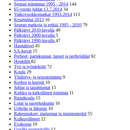
Seuran toimintaa 1995 - 2014
144
65-vuotis juhlat 13.7.2014
34
Valkovuokkomatkat 1993-2014
113
Kesäjuhlat 2013
16
Seuran matkoja ja retkiä 1995 - 2010
79
Pälkjärvi 2010-luvulla
49
Pälkjärvi 2000-luvulla
5
Pälkjärvi 1990-luvulla
47
Hautakivet
45
SA-kuvat
15
Perheet, pariskunnat, lapset ja perhejuhlat
92
Henkilöt
82
Työ ja työntekijät
72
Koulu
29
Yhdistys- ja seuratoiminta
9
Kerhot ja kurssit
10
Juhlat ja tapahtumat
15
Kirkko ja kirkollinen toiminta
11
Rippikoulu
15
Lotat ja suojeluskunta
16
Urheilu ja liikunta
10
Rakennukset, maisemat ja muistomerkit
55
Kulkuvälineet
22
Evakossa
10
Uusilla asuinsijoilla
12