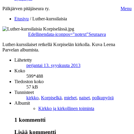
Pälkjärven pitäjäseura ry.
Menu
Etusivu
/
Luther-kurssilaisia
Edellinen
data-iconpos="notext"
Seuraava
Luther-kurssilaiset retkellä Korpiselän kirkolla. Kuva Leena
Parvelan albumista.
Lähetetty
perjantai 13. syyskuuta 2013
Koko
599*488
Tiedoston koko
57 kB
Tunnisteet
kirkko
,
Korpiselkä
,
miehet
,
naiset
,
polkupyörä
Albumit
Kirkko ja kirkollinen toiminta
1 kommentti
Lisää kommentti