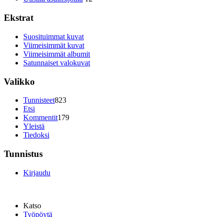
Ekstrat
Suosituimmat kuvat
Viimeisimmät kuvat
Viimeisimmät albumit
Satunnaiset valokuvat
Valikko
Tunnisteet
823
Etsi
Kommentit
179
Yleistä
Tiedoksi
Tunnistus
Kirjaudu
Katso
Työpöytä