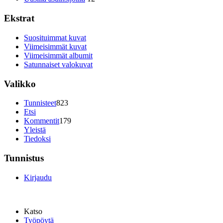
Ekstrat
Suosituimmat kuvat
Viimeisimmät kuvat
Viimeisimmät albumit
Satunnaiset valokuvat
Valikko
Tunnisteet
823
Etsi
Kommentit
179
Yleistä
Tiedoksi
Tunnistus
Kirjaudu
Katso
Työpöytä