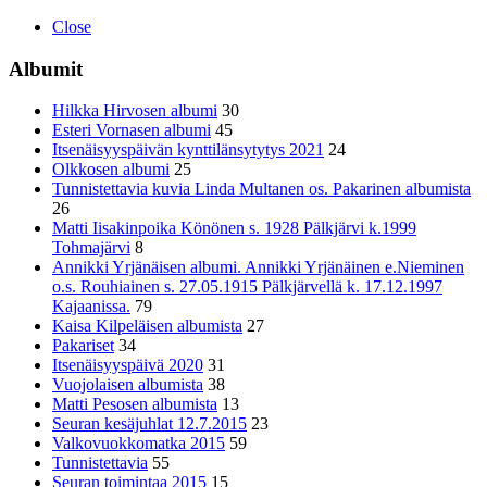
Close
Albumit
Hilkka Hirvosen albumi
30
Esteri Vornasen albumi
45
Itsenäisyyspäivän kynttilänsytytys 2021
24
Olkkosen albumi
25
Tunnistettavia kuvia Linda Multanen os. Pakarinen albumista
26
Matti Iisakinpoika Könönen s. 1928 Pälkjärvi k.1999
Tohmajärvi
8
Annikki Yrjänäisen albumi. Annikki Yrjänäinen e.Nieminen
o.s. Rouhiainen s. 27.05.1915 Pälkjärvellä k. 17.12.1997
Kajaanissa.
79
Kaisa Kilpeläisen albumista
27
Pakariset
34
Itsenäisyyspäivä 2020
31
Vuojolaisen albumista
38
Matti Pesosen albumista
13
Seuran kesäjuhlat 12.7.2015
23
Valkovuokkomatka 2015
59
Tunnistettavia
55
Seuran toimintaa 2015
15