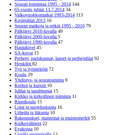
Seuran toimintaa 1995 - 2014
144
65-vuotis juhlat 13.7.2014
34
Valkovuokkomatkat 1993-2014
113
Kesäjuhlat 2013
16
Seuran matkoja ja retkiä 1995 - 2010
79
Pälkjärvi 2010-luvulla
49
Pälkjärvi 2000-luvulla
5
Pälkjärvi 1990-luvulla
47
Hautakivet
45
SA-kuvat
15
Perheet, pariskunnat, lapset ja perhejuhlat
92
Henkilöt
82
Työ ja työntekijät
72
Koulu
29
Yhdistys- ja seuratoiminta
9
Kerhot ja kurssit
10
Juhlat ja tapahtumat
15
Kirkko ja kirkollinen toiminta
11
Rippikoulu
15
Lotat ja suojeluskunta
16
Urheilu ja liikunta
10
Rakennukset, maisemat ja muistomerkit
55
Kulkuvälineet
22
Evakossa
10
Uusilla asuinsijoilla
12