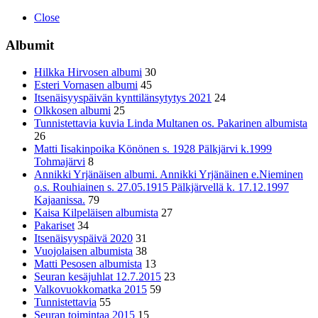
Close
Albumit
Hilkka Hirvosen albumi
30
Esteri Vornasen albumi
45
Itsenäisyyspäivän kynttilänsytytys 2021
24
Olkkosen albumi
25
Tunnistettavia kuvia Linda Multanen os. Pakarinen albumista
26
Matti Iisakinpoika Könönen s. 1928 Pälkjärvi k.1999
Tohmajärvi
8
Annikki Yrjänäisen albumi. Annikki Yrjänäinen e.Nieminen
o.s. Rouhiainen s. 27.05.1915 Pälkjärvellä k. 17.12.1997
Kajaanissa.
79
Kaisa Kilpeläisen albumista
27
Pakariset
34
Itsenäisyyspäivä 2020
31
Vuojolaisen albumista
38
Matti Pesosen albumista
13
Seuran kesäjuhlat 12.7.2015
23
Valkovuokkomatka 2015
59
Tunnistettavia
55
Seuran toimintaa 2015
15