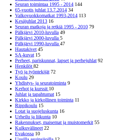
Seuran toimintaa 1995 - 2014
144
65-vuotis juhlat 13.7.2014
34
Valkovuokkomatkat 1993-2014
113
Kesäjuhlat 2013
16
Seuran matkoja ja retkiä 1995 - 2010
79
Pälkjärvi 2010-luvulla
49
Pälkjärvi 2000-luvulla
5
Pälkjärvi 1990-luvulla
47
Hautakivet
45
SA-kuvat
15
Perheet, pariskunnat, lapset ja perhejuhlat
92
Henkilöt
82
Työ ja työntekijät
72
Koulu
29
Yhdistys- ja seuratoiminta
9
Kerhot ja kurssit
10
Juhlat ja tapahtumat
15
Kirkko ja kirkollinen toiminta
11
Rippikoulu
15
Lotat ja suojeluskunta
16
Urheilu ja liikunta
10
Rakennukset, maisemat ja muistomerkit
55
Kulkuvälineet
22
Evakossa
10
Uusilla asuinsijoilla
12