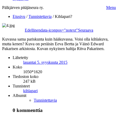
Pälkjärven pitäjäseura ry.
Menu
Etusivu
/
Tunnistettavia
/
Kihlapari?
Edellinen
data-iconpos="notext"
Seuraava
Kuvassa sama pariskunta kuin hääkuvassa. Voisi olla kihlakuva,
mutta kenen? Kuva on peräisin Eeva Bertta ja Väinö Edward
Pakarisen arkistosta. Kuvan nykyinen haltija Ritva Pakarinen.
Lähetetty
lauantai 5. syyskuuta 2015
Koko
1050*1620
Tiedoston koko
247 kB
Tunnisteet
kihlapari
Albumit
Tunnistettavia
0 kommenttia