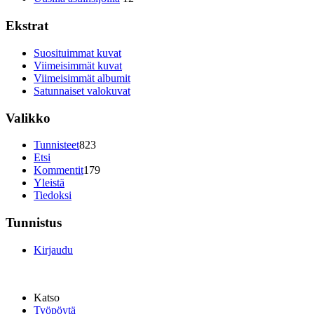
Ekstrat
Suosituimmat kuvat
Viimeisimmät kuvat
Viimeisimmät albumit
Satunnaiset valokuvat
Valikko
Tunnisteet
823
Etsi
Kommentit
179
Yleistä
Tiedoksi
Tunnistus
Kirjaudu
Katso
Työpöytä