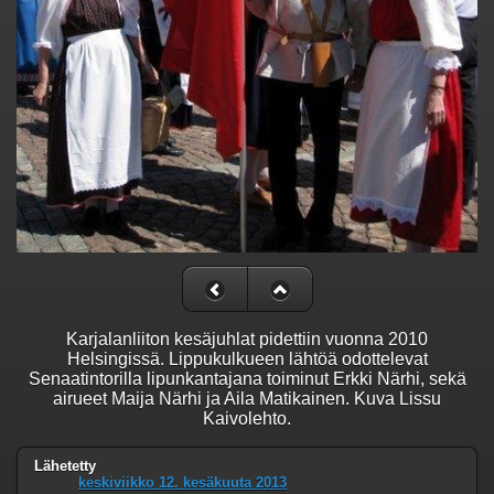
Karjalanliiton kesäjuhlat pidettiin vuonna 2010
Helsingissä. Lippukulkueen lähtöä odottelevat
Senaatintorilla lipunkantajana toiminut Erkki Närhi, sekä
airueet Maija Närhi ja Aila Matikainen. Kuva Lissu
Kaivolehto.
Lähetetty
keskiviikko 12. kesäkuuta 2013