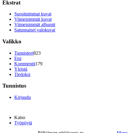
Ekstrat
Suosituimmat kuvat
Viimeisimmät kuvat
Viimeisimmät albumit
Satunnaiset valokuvat
Valikko
Tunnisteet
823
Etsi
Kommentit
179
Yleistä
Tiedoksi
Tunnistus
Kirjaudu
Katso
Työpöytä
Pälkjärven pitäjäseura ry.
Menu