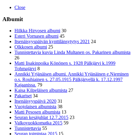
Close
Albumit
Hilkka Hirvosen albumi
30
Esteri Vornasen albumi
45
Itsenäisyyspäivän kynttilänsytytys 2021
24
Olkkosen albumi
25
Tunnistettavia kuvia Linda Multanen os. Pakarinen albumista
26
Matti Iisakinpoika Könönen s. 1928 Pälkjärvi k.1999
Tohmajärvi
8
Annikki Yrjänäisen albumi. Annikki Yrjänäinen e.Nieminen
o.s. Rouhiainen s. 27.05.1915 Pälkjärvellä k. 17.12.1997
Kajaanissa.
79
Kaisa Kilpeläisen albumista
27
Pakariset
34
Itsenäisyyspäivä 2020
31
Vuojolaisen albumista
38
Matti Pesosen albumista
13
Seuran kesäjuhlat 12.7.2015
23
Valkovuokkomatka 2015
59
Tunnistettavia
55
Seuran toimintaa 2015
15