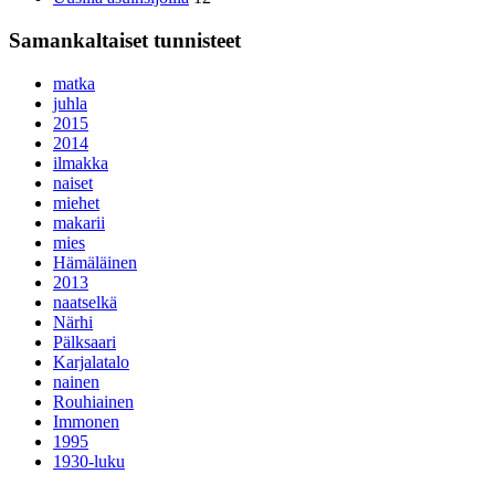
Samankaltaiset tunnisteet
matka
juhla
2015
2014
ilmakka
naiset
miehet
makarii
mies
Hämäläinen
2013
naatselkä
Närhi
Pälksaari
Karjalatalo
nainen
Rouhiainen
Immonen
1995
1930-luku