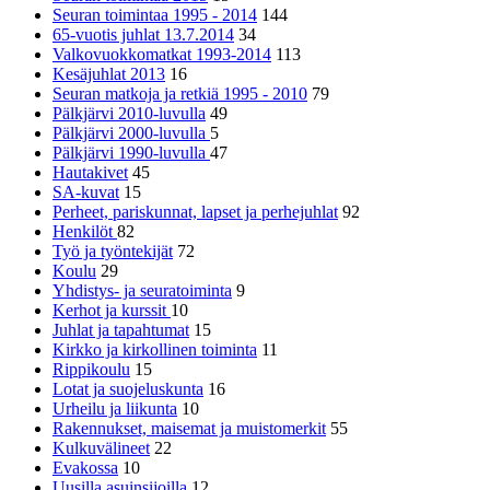
Seuran toimintaa 1995 - 2014
144
65-vuotis juhlat 13.7.2014
34
Valkovuokkomatkat 1993-2014
113
Kesäjuhlat 2013
16
Seuran matkoja ja retkiä 1995 - 2010
79
Pälkjärvi 2010-luvulla
49
Pälkjärvi 2000-luvulla
5
Pälkjärvi 1990-luvulla
47
Hautakivet
45
SA-kuvat
15
Perheet, pariskunnat, lapset ja perhejuhlat
92
Henkilöt
82
Työ ja työntekijät
72
Koulu
29
Yhdistys- ja seuratoiminta
9
Kerhot ja kurssit
10
Juhlat ja tapahtumat
15
Kirkko ja kirkollinen toiminta
11
Rippikoulu
15
Lotat ja suojeluskunta
16
Urheilu ja liikunta
10
Rakennukset, maisemat ja muistomerkit
55
Kulkuvälineet
22
Evakossa
10
Uusilla asuinsijoilla
12