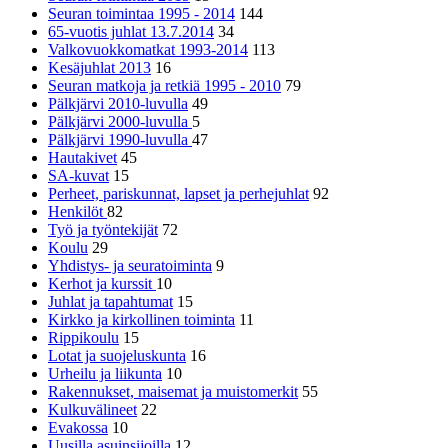
Seuran toimintaa 1995 - 2014
144
65-vuotis juhlat 13.7.2014
34
Valkovuokkomatkat 1993-2014
113
Kesäjuhlat 2013
16
Seuran matkoja ja retkiä 1995 - 2010
79
Pälkjärvi 2010-luvulla
49
Pälkjärvi 2000-luvulla
5
Pälkjärvi 1990-luvulla
47
Hautakivet
45
SA-kuvat
15
Perheet, pariskunnat, lapset ja perhejuhlat
92
Henkilöt
82
Työ ja työntekijät
72
Koulu
29
Yhdistys- ja seuratoiminta
9
Kerhot ja kurssit
10
Juhlat ja tapahtumat
15
Kirkko ja kirkollinen toiminta
11
Rippikoulu
15
Lotat ja suojeluskunta
16
Urheilu ja liikunta
10
Rakennukset, maisemat ja muistomerkit
55
Kulkuvälineet
22
Evakossa
10
Uusilla asuinsijoilla
12