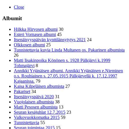
Close
Albumit
Hilkka Hirvosen albumi
30
Esteri Vornasen albumi
45
Itsenäisyyspäivän kynttilänsytytys 2021
24
Olkkosen albumi
25
Tunnistettavia kuvia Linda Multanen os. Pakarinen albumista
26
Matti Iisakinpoika Könönen s. 1928 Pälkjärvi k.1999
Tohmajärvi
8
Annikki Yrjänäisen albumi. Annikki Yrjänäinen e.Nieminen
o.s. Rouhiainen s. 27.05.1915 Pälkjärvellä k. 17.12.1997
Kajaanissa.
79
Kaisa Kilpeläisen albumista
27
Pakariset
34
Itsenäisyyspäivä 2020
31
Vuojolaisen albumista
38
Matti Pesosen albumista
13
Seuran kesäjuhlat 12.7.2015
23
Valkovuokkomatka 2015
59
Tunnistettavia
55
Seuran toimintaa 2015
15