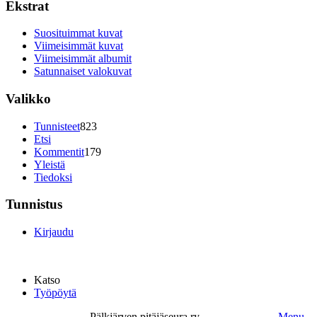
Ekstrat
Suosituimmat kuvat
Viimeisimmät kuvat
Viimeisimmät albumit
Satunnaiset valokuvat
Valikko
Tunnisteet
823
Etsi
Kommentit
179
Yleistä
Tiedoksi
Tunnistus
Kirjaudu
Katso
Työpöytä
Pälkjärven pitäjäseura ry.
Menu