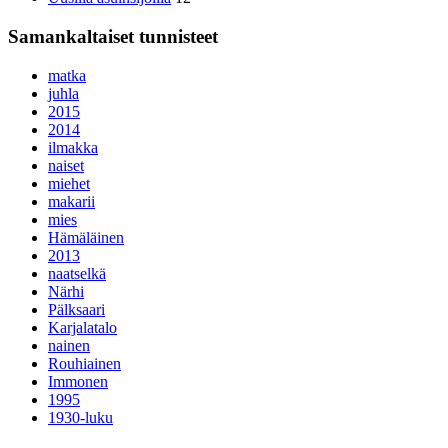
Samankaltaiset tunnisteet
matka
juhla
2015
2014
ilmakka
naiset
miehet
makarii
mies
Hämäläinen
2013
naatselkä
Närhi
Pälksaari
Karjalatalo
nainen
Rouhiainen
Immonen
1995
1930-luku