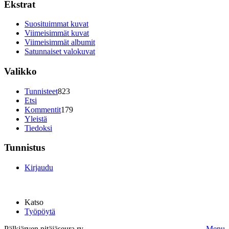
Ekstrat
Suosituimmat kuvat
Viimeisimmät kuvat
Viimeisimmät albumit
Satunnaiset valokuvat
Valikko
Tunnisteet
823
Etsi
Kommentit
179
Yleistä
Tiedoksi
Tunnistus
Kirjaudu
Katso
Työpöytä
Pälkjärven pitäjäseura ry.
Menu