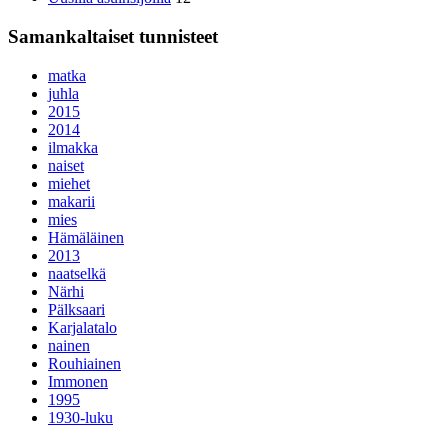
Samankaltaiset tunnisteet
matka
juhla
2015
2014
ilmakka
naiset
miehet
makarii
mies
Hämäläinen
2013
naatselkä
Närhi
Pälksaari
Karjalatalo
nainen
Rouhiainen
Immonen
1995
1930-luku