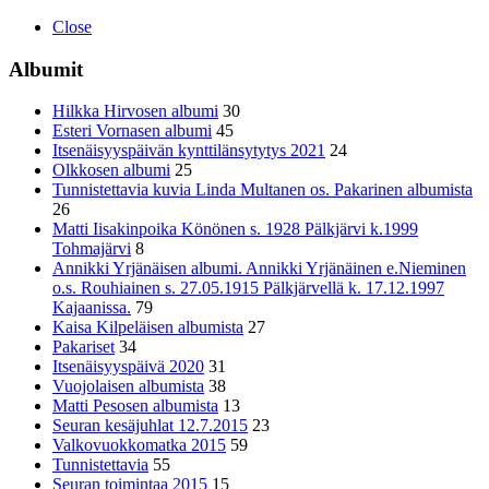
Close
Albumit
Hilkka Hirvosen albumi
30
Esteri Vornasen albumi
45
Itsenäisyyspäivän kynttilänsytytys 2021
24
Olkkosen albumi
25
Tunnistettavia kuvia Linda Multanen os. Pakarinen albumista
26
Matti Iisakinpoika Könönen s. 1928 Pälkjärvi k.1999
Tohmajärvi
8
Annikki Yrjänäisen albumi. Annikki Yrjänäinen e.Nieminen
o.s. Rouhiainen s. 27.05.1915 Pälkjärvellä k. 17.12.1997
Kajaanissa.
79
Kaisa Kilpeläisen albumista
27
Pakariset
34
Itsenäisyyspäivä 2020
31
Vuojolaisen albumista
38
Matti Pesosen albumista
13
Seuran kesäjuhlat 12.7.2015
23
Valkovuokkomatka 2015
59
Tunnistettavia
55
Seuran toimintaa 2015
15