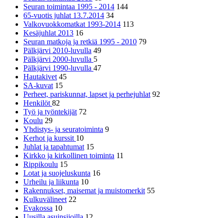
Seuran toimintaa 1995 - 2014
144
65-vuotis juhlat 13.7.2014
34
Valkovuokkomatkat 1993-2014
113
Kesäjuhlat 2013
16
Seuran matkoja ja retkiä 1995 - 2010
79
Pälkjärvi 2010-luvulla
49
Pälkjärvi 2000-luvulla
5
Pälkjärvi 1990-luvulla
47
Hautakivet
45
SA-kuvat
15
Perheet, pariskunnat, lapset ja perhejuhlat
92
Henkilöt
82
Työ ja työntekijät
72
Koulu
29
Yhdistys- ja seuratoiminta
9
Kerhot ja kurssit
10
Juhlat ja tapahtumat
15
Kirkko ja kirkollinen toiminta
11
Rippikoulu
15
Lotat ja suojeluskunta
16
Urheilu ja liikunta
10
Rakennukset, maisemat ja muistomerkit
55
Kulkuvälineet
22
Evakossa
10
Uusilla asuinsijoilla
12