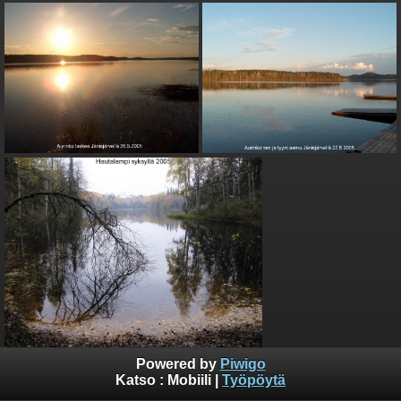
Powered by
Piwigo
Katso :
Mobiili
|
Työpöytä